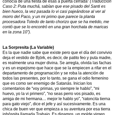
conocía de una fiesta de esas a puerta cerrada”
(Traducción
Caso 2: Puta muchá, sabían que ese pisado del Santi es
bien hueco, la vez pasada lo vi casi pajeándose al ver al
morro del Paco, y un mi primo que parece la planta
procesadora Toledo de tanto chorizo que se ha metido, me
contó que se lo encontró en una gran horchata de maricas
en la zona 10”).
La Sorpresita (La Variable)
Es la que nadie sabe que existe pero que el día del convivio
deja el vestido de Björk, es decir, de patito feo y puta madre,
es realmente una mujer divina. Se arregla, olvida las fachas
y es un espejismo que hace que se la empiecen a rifar en el
departamento de programación y se roba la atención de
todos las presentes, por lo tanto, se gana el odio femenino
que es como ser enemigo de Satanás. Inician los
comentarios de “voy primas, yo siempre le hablo”, “mi
huevo, yo la vi primero”, “no seas perro vos pisado, es
amiga de mi hermana… mejor le hablo yo”, “ratoncita tierna
para gato viejo”, dice el jefe y así sucesivamente. Es una
chica de buen ver que empieza a su aventura por esa tierra
inhóspita llamada Trabajo. Es digamos, un molde virgen.