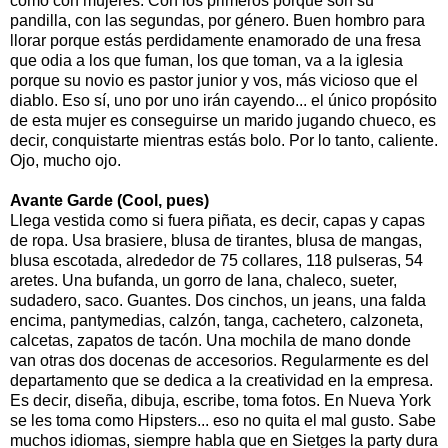
como con mujeres. Con los primeros porque son su
pandilla, con las segundas, por género. Buen hombro para
llorar porque estás perdidamente enamorado de una fresa
que odia a los que fuman, los que toman, va a la iglesia
porque su novio es pastor junior y vos, más vicioso que el
diablo. Eso sí, uno por uno irán cayendo... el único propósito
de esta mujer es conseguirse un marido jugando chueco, es
decir, conquistarte mientras estás bolo. Por lo tanto, caliente.
Ojo, mucho ojo.
Avante Garde (Cool, pues)
Llega vestida como si fuera piñata, es decir, capas y capas
de ropa. Usa brasiere, blusa de tirantes, blusa de mangas,
blusa escotada, alrededor de 75 collares, 118 pulseras, 54
aretes. Una bufanda, un gorro de lana, chaleco, sueter,
sudadero, saco. Guantes. Dos cinchos, un jeans, una falda
encima, pantymedias, calzón, tanga, cachetero, calzoneta,
calcetas, zapatos de tacón. Una mochila de mano donde
van otras dos docenas de accesorios. Regularmente es del
departamento que se dedica a la creatividad en la empresa.
Es decir, diseña, dibuja, escribe, toma fotos. En Nueva York
se les toma como Hipsters... eso no quita el mal gusto. Sabe
muchos idiomas, siempre habla que en Sietges la party dura