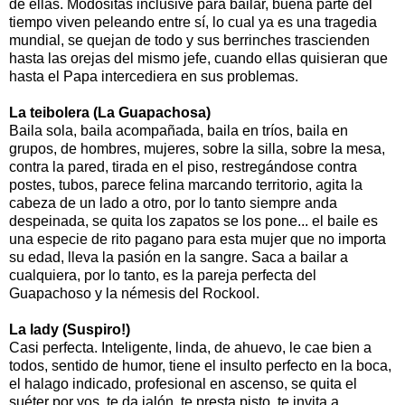
de ellas. Modositas inclusive para bailar, buena parte del
tiempo viven peleando entre sí, lo cual ya es una tragedia
mundial, se quejan de todo y sus berrinches trascienden
hasta las orejas del mismo jefe, cuando ellas quisieran que
hasta el Papa intercediera en sus problemas.
La teibolera (La Guapachosa)
Baila sola, baila acompañada, baila en tríos, baila en
grupos, de hombres, mujeres, sobre la silla, sobre la mesa,
contra la pared, tirada en el piso, restregándose contra
postes, tubos, parece felina marcando territorio, agita la
cabeza de un lado a otro, por lo tanto siempre anda
despeinada, se quita los zapatos se los pone... el baile es
una especie de rito pagano para esta mujer que no importa
su edad, lleva la pasión en la sangre. Saca a bailar a
cualquiera, por lo tanto, es la pareja perfecta del
Guapachoso y la némesis del Rockool.
La lady (Suspiro!)
Casi perfecta. Inteligente, linda, de ahuevo, le cae bien a
todos, sentido de humor, tiene el insulto perfecto en la boca,
el halago indicado, profesional en ascenso, se quita el
suéter por vos, te da jalón, te presta pisto, te invita a