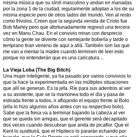
misma música que su símil masculino y andan en manadas
por la zona 1 de la ciudad, regularmente adoptan a los de su
misma especie pero de otros lados del mundo. Ven al resto
como frívolos. Creen que la segunda venida de Cristo fue
Bob Marley pero que afortunadamente regresó una tercera
vez en Manu Chau. En el convivio miran con desprecio
cómo la gente se divierte con semejante bobería y tarde o
temprano tiran veneno de aquí a allá. También son las que
me van a mentar la madre cuando terminen de leer esto
porque no entenderán que es una caricatura…
La Vieja Loba (The Big Bitch)
Una mujer inteligente, ya ha pasado por varios convivios lo
que la hace la experimentada en las múltiples situaciones
que allí se generan. Es la jefa. Ríe para sus adentros al ver
a su asistente, que se la mamonea todo el día y pasa de
estirada frente a todos, ir aflojando el equipo frente al Bolo
(ella lo hizo algunos años antes con su respectivo bolo).
Sabe que la fresa va a terminar bajando la cabeza al ver
que se queda sin amigas, que el gerente será decapitado
dos veces cuando descubran que anda de picaflor. Que el
Kent lo sustituirá, que el Hipiteco lo pararán echando por