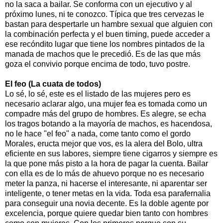
no la saca a bailar. Se conforma con un ejecutivo y al
próximo lunes, ni te conozco. Típica que tres cervezas le
bastan para despertarle un hambre sexual que alguien con
la combinación perfecta y el buen timing, puede acceder a
ese recóndito lugar que tiene los nombres pintados de la
manada de machos que le precedió. Es de las que más
goza el convivio porque encima de todo, tuvo postre.
El feo (La cuata de todos)
Lo sé, lo sé, este es el listado de las mujeres pero es
necesario aclarar algo, una mujer fea es tomada como un
compadre más del grupo de hombres. Es alegre, se echa
los tragos botando a la mayoría de machos, es hacendosa,
no le hace "el feo" a nada, come tanto como el gordo
Morales, eructa mejor que vos, es la alera del Bolo, ultra
eficiente en sus labores, siempre tiene cigarros y siempre es
la que pone más pisto a la hora de pagar la cuenta. Bailar
con ella es de lo más de ahuevo porque no es necesario
meter la panza, ni hacerse el interesante, ni aparentar ser
inteligente, o tener metas en la vida. Toda esa parafernalia
para conseguir una novia decente. Es la doble agente por
excelencia, porque quiere quedar bien tanto con hombres