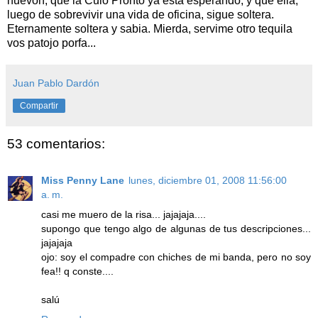
huevón, que la Culo Pronto ya está esperando, y que ella,
luego de sobrevivir una vida de oficina, sigue soltera.
Eternamente soltera y sabia. Mierda, servime otro tequila
vos patojo porfa...
Juan Pablo Dardón
Compartir
53 comentarios:
Miss Penny Lane
lunes, diciembre 01, 2008 11:56:00
a. m.
casi me muero de la risa... jajajaja....
supongo que tengo algo de algunas de tus descripciones...
jajajaja
ojo: soy el compadre con chiches de mi banda, pero no soy
fea!! q conste....
salú