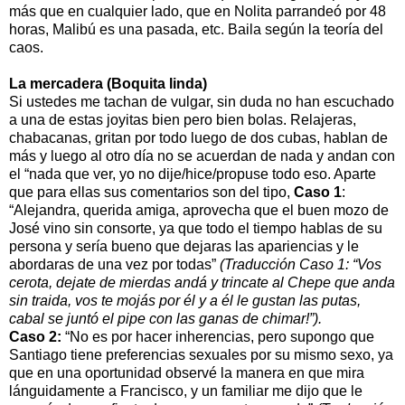
más que en cualquier lado, que en Nolita parrandeó por 48
horas, Malibú es una pasada, etc. Baila según la teoría del
caos.
La mercadera (Boquita linda)
Si ustedes me tachan de vulgar, sin duda no han escuchado
a una de estas joyitas bien pero bien bolas. Relajeras,
chabacanas, gritan por todo luego de dos cubas, hablan de
más y luego al otro día no se acuerdan de nada y andan con
el “nada que ver, yo no dije/hice/propuse todo eso. Aparte
que para ellas sus comentarios son del tipo,
Caso 1
:
“Alejandra, querida amiga, aprovecha que el buen mozo de
José vino sin consorte, ya que todo el tiempo hablas de su
persona y sería bueno que dejaras las apariencias y le
abordaras de una vez por todas”
(Traducción Caso 1: “Vos
cerota, dejate de mierdas andá y trincate al Chepe que anda
sin traida, vos te mojás por él y a él le gustan las putas,
cabal se juntó el pipe con las ganas de chimar!”).
Caso 2:
“No es por hacer inherencias, pero supongo que
Santiago tiene preferencias sexuales por su mismo sexo, ya
que en una oportunidad observé la manera en que mira
lánguidamente a Francisco, y un familiar me dijo que le