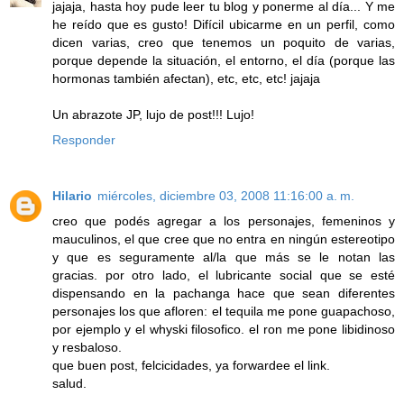
jajaja, hasta hoy pude leer tu blog y ponerme al día... Y me
he reído que es gusto! Difícil ubicarme en un perfil, como
dicen varias, creo que tenemos un poquito de varias,
porque depende la situación, el entorno, el día (porque las
hormonas también afectan), etc, etc, etc! jajaja
Un abrazote JP, lujo de post!!! Lujo!
Responder
Hilario
miércoles, diciembre 03, 2008 11:16:00 a. m.
creo que podés agregar a los personajes, femeninos y
mauculinos, el que cree que no entra en ningún estereotipo
y que es seguramente al/la que más se le notan las
gracias. por otro lado, el lubricante social que se esté
dispensando en la pachanga hace que sean diferentes
personajes los que afloren: el tequila me pone guapachoso,
por ejemplo y el whyski filosofico. el ron me pone libidinoso
y resbaloso.
que buen post, felcicidades, ya forwardee el link.
salud.