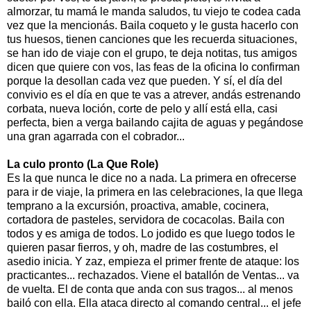
almorzar, tu mamá le manda saludos, tu viejo te codea cada
vez que la mencionás. Baila coqueto y le gusta hacerlo con
tus huesos, tienen canciones que les recuerda situaciones,
se han ido de viaje con el grupo, te deja notitas, tus amigos
dicen que quiere con vos, las feas de la oficina lo confirman
porque la desollan cada vez que pueden. Y sí, el día del
convivio es el día en que te vas a atrever, andás estrenando
corbata, nueva loción, corte de pelo y allí está ella, casi
perfecta, bien a verga bailando cajita de aguas y pegándose
una gran agarrada con el cobrador...
La culo pronto (La Que Role)
Es la que nunca le dice no a nada. La primera en ofrecerse
para ir de viaje, la primera en las celebraciones, la que llega
temprano a la excursión, proactiva, amable, cocinera,
cortadora de pasteles, servidora de cocacolas. Baila con
todos y es amiga de todos. Lo jodido es que luego todos le
quieren pasar fierros, y oh, madre de las costumbres, el
asedio inicia. Y zaz, empieza el primer frente de ataque: los
practicantes... rechazados. Viene el batallón de Ventas... va
de vuelta. El de conta que anda con sus tragos... al menos
bailó con ella. Ella ataca directo al comando central... el jefe