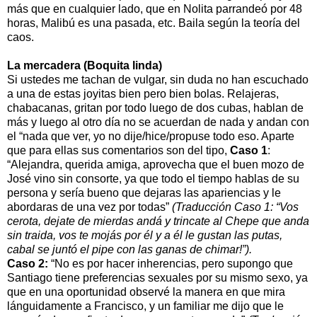
más que en cualquier lado, que en Nolita parrandeó por 48
horas, Malibú es una pasada, etc. Baila según la teoría del
caos.
La mercadera (Boquita linda)
Si ustedes me tachan de vulgar, sin duda no han escuchado
a una de estas joyitas bien pero bien bolas. Relajeras,
chabacanas, gritan por todo luego de dos cubas, hablan de
más y luego al otro día no se acuerdan de nada y andan con
el “nada que ver, yo no dije/hice/propuse todo eso. Aparte
que para ellas sus comentarios son del tipo,
Caso 1
:
“Alejandra, querida amiga, aprovecha que el buen mozo de
José vino sin consorte, ya que todo el tiempo hablas de su
persona y sería bueno que dejaras las apariencias y le
abordaras de una vez por todas”
(Traducción Caso 1: “Vos
cerota, dejate de mierdas andá y trincate al Chepe que anda
sin traida, vos te mojás por él y a él le gustan las putas,
cabal se juntó el pipe con las ganas de chimar!”).
Caso 2:
“No es por hacer inherencias, pero supongo que
Santiago tiene preferencias sexuales por su mismo sexo, ya
que en una oportunidad observé la manera en que mira
lánguidamente a Francisco, y un familiar me dijo que le