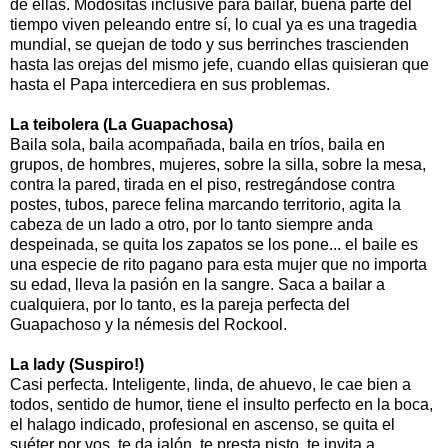
de ellas. Modositas inclusive para bailar, buena parte del
tiempo viven peleando entre sí, lo cual ya es una tragedia
mundial, se quejan de todo y sus berrinches trascienden
hasta las orejas del mismo jefe, cuando ellas quisieran que
hasta el Papa intercediera en sus problemas.
La teibolera (La Guapachosa)
Baila sola, baila acompañada, baila en tríos, baila en
grupos, de hombres, mujeres, sobre la silla, sobre la mesa,
contra la pared, tirada en el piso, restregándose contra
postes, tubos, parece felina marcando territorio, agita la
cabeza de un lado a otro, por lo tanto siempre anda
despeinada, se quita los zapatos se los pone... el baile es
una especie de rito pagano para esta mujer que no importa
su edad, lleva la pasión en la sangre. Saca a bailar a
cualquiera, por lo tanto, es la pareja perfecta del
Guapachoso y la némesis del Rockool.
La lady (Suspiro!)
Casi perfecta. Inteligente, linda, de ahuevo, le cae bien a
todos, sentido de humor, tiene el insulto perfecto en la boca,
el halago indicado, profesional en ascenso, se quita el
suéter por vos, te da jalón, te presta pisto, te invita a