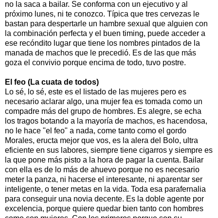
no la saca a bailar. Se conforma con un ejecutivo y al
próximo lunes, ni te conozco. Típica que tres cervezas le
bastan para despertarle un hambre sexual que alguien con
la combinación perfecta y el buen timing, puede acceder a
ese recóndito lugar que tiene los nombres pintados de la
manada de machos que le precedió. Es de las que más
goza el convivio porque encima de todo, tuvo postre.
El feo (La cuata de todos)
Lo sé, lo sé, este es el listado de las mujeres pero es
necesario aclarar algo, una mujer fea es tomada como un
compadre más del grupo de hombres. Es alegre, se echa
los tragos botando a la mayoría de machos, es hacendosa,
no le hace "el feo" a nada, come tanto como el gordo
Morales, eructa mejor que vos, es la alera del Bolo, ultra
eficiente en sus labores, siempre tiene cigarros y siempre es
la que pone más pisto a la hora de pagar la cuenta. Bailar
con ella es de lo más de ahuevo porque no es necesario
meter la panza, ni hacerse el interesante, ni aparentar ser
inteligente, o tener metas en la vida. Toda esa parafernalia
para conseguir una novia decente. Es la doble agente por
excelencia, porque quiere quedar bien tanto con hombres