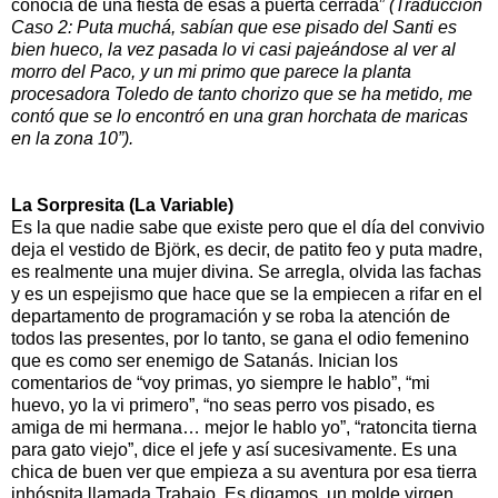
conocía de una fiesta de esas a puerta cerrada”
(Traducción
Caso 2: Puta muchá, sabían que ese pisado del Santi es
bien hueco, la vez pasada lo vi casi pajeándose al ver al
morro del Paco, y un mi primo que parece la planta
procesadora Toledo de tanto chorizo que se ha metido, me
contó que se lo encontró en una gran horchata de maricas
en la zona 10”).
La Sorpresita (La Variable)
Es la que nadie sabe que existe pero que el día del convivio
deja el vestido de Björk, es decir, de patito feo y puta madre,
es realmente una mujer divina. Se arregla, olvida las fachas
y es un espejismo que hace que se la empiecen a rifar en el
departamento de programación y se roba la atención de
todos las presentes, por lo tanto, se gana el odio femenino
que es como ser enemigo de Satanás. Inician los
comentarios de “voy primas, yo siempre le hablo”, “mi
huevo, yo la vi primero”, “no seas perro vos pisado, es
amiga de mi hermana… mejor le hablo yo”, “ratoncita tierna
para gato viejo”, dice el jefe y así sucesivamente. Es una
chica de buen ver que empieza a su aventura por esa tierra
inhóspita llamada Trabajo. Es digamos, un molde virgen.