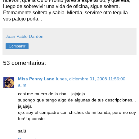
huevón, que la Culo Pronto ya está esperando, y que ella,
luego de sobrevivir una vida de oficina, sigue soltera.
Eternamente soltera y sabia. Mierda, servime otro tequila
vos patojo porfa...
Juan Pablo Dardón
Compartir
53 comentarios:
Miss Penny Lane
lunes, diciembre 01, 2008 11:56:00
a. m.
casi me muero de la risa... jajajaja....
supongo que tengo algo de algunas de tus descripciones...
jajajaja
ojo: soy el compadre con chiches de mi banda, pero no soy
fea!! q conste....
salú