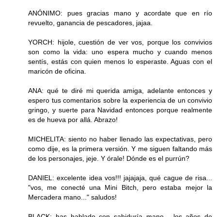
ANÓNIMO: pues gracias mano y acordate que en río
revuelto, ganancia de pescadores, jajaa.
YORCH: hijole, cuestión de ver vos, porque los convivios
son como la vida: uno espera mucho y cuando menos
sentís, estás con quien menos lo esperaste. Aguas con el
maricón de oficina.
ANA: qué te diré mi querida amiga, adelante entonces y
espero tus comentarios sobre la experiencia de un convivio
gringo, y suerte para Navidad entonces porque realmente
es de hueva por allá. Abrazo!
MICHELITA: siento no haber llenado las expectativas, pero
como dije, es la primera versión. Y me siguen faltando más
de los personajes, jeje. Y órale! Dónde es el purrún?
DANIEL: excelente idea vos!!! jajajaja, qué cague de risa...
"vos, me conecté una Mini Bitch, pero estaba mejor la
Mercadera mano..." saludos!
BLACK: has hablado con sabiduría mano... los años de