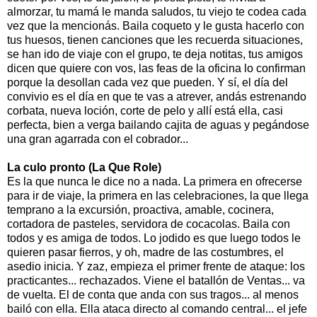
almorzar, tu mamá le manda saludos, tu viejo te codea cada
vez que la mencionás. Baila coqueto y le gusta hacerlo con
tus huesos, tienen canciones que les recuerda situaciones,
se han ido de viaje con el grupo, te deja notitas, tus amigos
dicen que quiere con vos, las feas de la oficina lo confirman
porque la desollan cada vez que pueden. Y sí, el día del
convivio es el día en que te vas a atrever, andás estrenando
corbata, nueva loción, corte de pelo y allí está ella, casi
perfecta, bien a verga bailando cajita de aguas y pegándose
una gran agarrada con el cobrador...
La culo pronto (La Que Role)
Es la que nunca le dice no a nada. La primera en ofrecerse
para ir de viaje, la primera en las celebraciones, la que llega
temprano a la excursión, proactiva, amable, cocinera,
cortadora de pasteles, servidora de cocacolas. Baila con
todos y es amiga de todos. Lo jodido es que luego todos le
quieren pasar fierros, y oh, madre de las costumbres, el
asedio inicia. Y zaz, empieza el primer frente de ataque: los
practicantes... rechazados. Viene el batallón de Ventas... va
de vuelta. El de conta que anda con sus tragos... al menos
bailó con ella. Ella ataca directo al comando central... el jefe