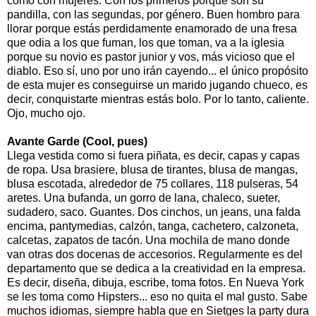
como con mujeres. Con los primeros porque son su
pandilla, con las segundas, por género. Buen hombro para
llorar porque estás perdidamente enamorado de una fresa
que odia a los que fuman, los que toman, va a la iglesia
porque su novio es pastor junior y vos, más vicioso que el
diablo. Eso sí, uno por uno irán cayendo... el único propósito
de esta mujer es conseguirse un marido jugando chueco, es
decir, conquistarte mientras estás bolo. Por lo tanto, caliente.
Ojo, mucho ojo.
Avante Garde (Cool, pues)
Llega vestida como si fuera piñata, es decir, capas y capas
de ropa. Usa brasiere, blusa de tirantes, blusa de mangas,
blusa escotada, alrededor de 75 collares, 118 pulseras, 54
aretes. Una bufanda, un gorro de lana, chaleco, sueter,
sudadero, saco. Guantes. Dos cinchos, un jeans, una falda
encima, pantymedias, calzón, tanga, cachetero, calzoneta,
calcetas, zapatos de tacón. Una mochila de mano donde
van otras dos docenas de accesorios. Regularmente es del
departamento que se dedica a la creatividad en la empresa.
Es decir, diseña, dibuja, escribe, toma fotos. En Nueva York
se les toma como Hipsters... eso no quita el mal gusto. Sabe
muchos idiomas, siempre habla que en Sietges la party dura