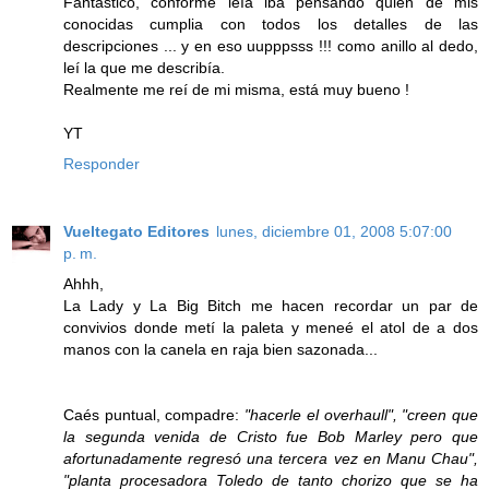
Fantástico, conforme leía iba pensando quién de mis
conocidas cumplia con todos los detalles de las
descripciones ... y en eso uupppsss !!! como anillo al dedo,
leí la que me describía.
Realmente me reí de mi misma, está muy bueno !
YT
Responder
Vueltegato Editores
lunes, diciembre 01, 2008 5:07:00
p. m.
Ahhh,
La Lady y La Big Bitch me hacen recordar un par de
convivios donde metí la paleta y meneé el atol de a dos
manos con la canela en raja bien sazonada...
Caés puntual, compadre:
"hacerle el overhaull", "creen que
la segunda venida de Cristo fue Bob Marley pero que
afortunadamente regresó una tercera vez en Manu Chau",
"planta procesadora Toledo de tanto chorizo que se ha