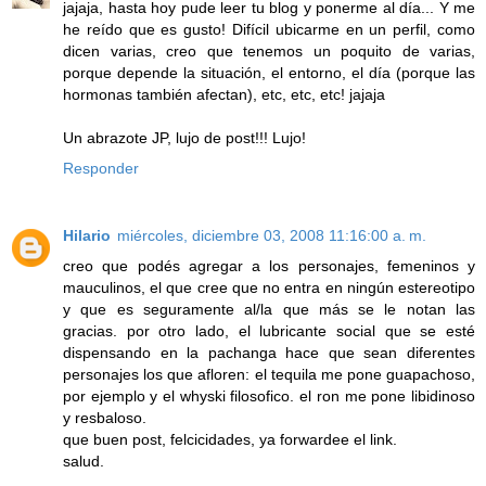
jajaja, hasta hoy pude leer tu blog y ponerme al día... Y me
he reído que es gusto! Difícil ubicarme en un perfil, como
dicen varias, creo que tenemos un poquito de varias,
porque depende la situación, el entorno, el día (porque las
hormonas también afectan), etc, etc, etc! jajaja
Un abrazote JP, lujo de post!!! Lujo!
Responder
Hilario
miércoles, diciembre 03, 2008 11:16:00 a. m.
creo que podés agregar a los personajes, femeninos y
mauculinos, el que cree que no entra en ningún estereotipo
y que es seguramente al/la que más se le notan las
gracias. por otro lado, el lubricante social que se esté
dispensando en la pachanga hace que sean diferentes
personajes los que afloren: el tequila me pone guapachoso,
por ejemplo y el whyski filosofico. el ron me pone libidinoso
y resbaloso.
que buen post, felcicidades, ya forwardee el link.
salud.