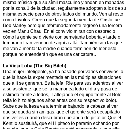
misma música que su símil masculino y andan en manadas
por la zona 1 de la ciudad, regularmente adoptan a los de su
misma especie pero de otros lados del mundo. Ven al resto
como frívolos. Creen que la segunda venida de Cristo fue
Bob Marley pero que afortunadamente regresó una tercera
vez en Manu Chau. En el convivio miran con desprecio
cómo la gente se divierte con semejante bobería y tarde o
temprano tiran veneno de aquí a allá. También son las que
me van a mentar la madre cuando terminen de leer esto
porque no entenderán que es una caricatura…
La Vieja Loba (The Big Bitch)
Una mujer inteligente, ya ha pasado por varios convivios lo
que la hace la experimentada en las múltiples situaciones
que allí se generan. Es la jefa. Ríe para sus adentros al ver
a su asistente, que se la mamonea todo el día y pasa de
estirada frente a todos, ir aflojando el equipo frente al Bolo
(ella lo hizo algunos años antes con su respectivo bolo).
Sabe que la fresa va a terminar bajando la cabeza al ver
que se queda sin amigas, que el gerente será decapitado
dos veces cuando descubran que anda de picaflor. Que el
Kent lo sustituirá, que el Hipiteco lo pararán echando por