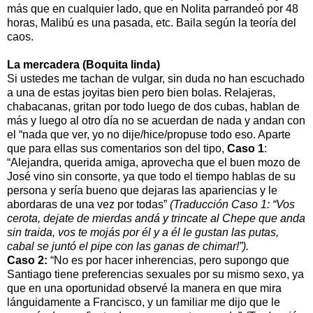
más que en cualquier lado, que en Nolita parrandeó por 48
horas, Malibú es una pasada, etc. Baila según la teoría del
caos.
La mercadera (Boquita linda)
Si ustedes me tachan de vulgar, sin duda no han escuchado
a una de estas joyitas bien pero bien bolas. Relajeras,
chabacanas, gritan por todo luego de dos cubas, hablan de
más y luego al otro día no se acuerdan de nada y andan con
el “nada que ver, yo no dije/hice/propuse todo eso. Aparte
que para ellas sus comentarios son del tipo,
Caso 1
:
“Alejandra, querida amiga, aprovecha que el buen mozo de
José vino sin consorte, ya que todo el tiempo hablas de su
persona y sería bueno que dejaras las apariencias y le
abordaras de una vez por todas”
(Traducción Caso 1: “Vos
cerota, dejate de mierdas andá y trincate al Chepe que anda
sin traida, vos te mojás por él y a él le gustan las putas,
cabal se juntó el pipe con las ganas de chimar!”).
Caso 2:
“No es por hacer inherencias, pero supongo que
Santiago tiene preferencias sexuales por su mismo sexo, ya
que en una oportunidad observé la manera en que mira
lánguidamente a Francisco, y un familiar me dijo que le