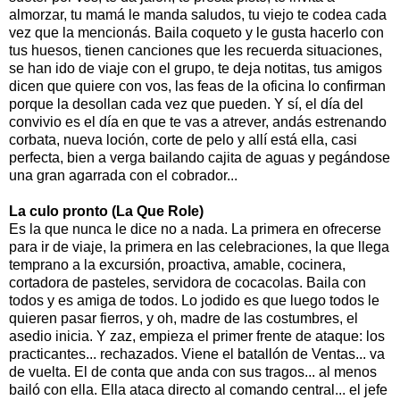
almorzar, tu mamá le manda saludos, tu viejo te codea cada
vez que la mencionás. Baila coqueto y le gusta hacerlo con
tus huesos, tienen canciones que les recuerda situaciones,
se han ido de viaje con el grupo, te deja notitas, tus amigos
dicen que quiere con vos, las feas de la oficina lo confirman
porque la desollan cada vez que pueden. Y sí, el día del
convivio es el día en que te vas a atrever, andás estrenando
corbata, nueva loción, corte de pelo y allí está ella, casi
perfecta, bien a verga bailando cajita de aguas y pegándose
una gran agarrada con el cobrador...
La culo pronto (La Que Role)
Es la que nunca le dice no a nada. La primera en ofrecerse
para ir de viaje, la primera en las celebraciones, la que llega
temprano a la excursión, proactiva, amable, cocinera,
cortadora de pasteles, servidora de cocacolas. Baila con
todos y es amiga de todos. Lo jodido es que luego todos le
quieren pasar fierros, y oh, madre de las costumbres, el
asedio inicia. Y zaz, empieza el primer frente de ataque: los
practicantes... rechazados. Viene el batallón de Ventas... va
de vuelta. El de conta que anda con sus tragos... al menos
bailó con ella. Ella ataca directo al comando central... el jefe