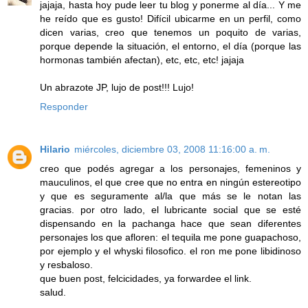
jajaja, hasta hoy pude leer tu blog y ponerme al día... Y me
he reído que es gusto! Difícil ubicarme en un perfil, como
dicen varias, creo que tenemos un poquito de varias,
porque depende la situación, el entorno, el día (porque las
hormonas también afectan), etc, etc, etc! jajaja
Un abrazote JP, lujo de post!!! Lujo!
Responder
Hilario
miércoles, diciembre 03, 2008 11:16:00 a. m.
creo que podés agregar a los personajes, femeninos y
mauculinos, el que cree que no entra en ningún estereotipo
y que es seguramente al/la que más se le notan las
gracias. por otro lado, el lubricante social que se esté
dispensando en la pachanga hace que sean diferentes
personajes los que afloren: el tequila me pone guapachoso,
por ejemplo y el whyski filosofico. el ron me pone libidinoso
y resbaloso.
que buen post, felcicidades, ya forwardee el link.
salud.