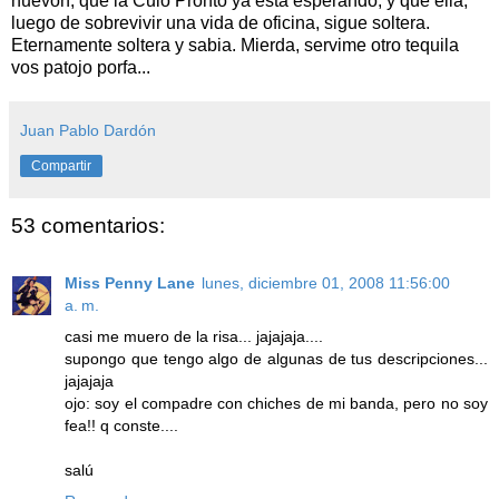
huevón, que la Culo Pronto ya está esperando, y que ella,
luego de sobrevivir una vida de oficina, sigue soltera.
Eternamente soltera y sabia. Mierda, servime otro tequila
vos patojo porfa...
Juan Pablo Dardón
Compartir
53 comentarios:
Miss Penny Lane
lunes, diciembre 01, 2008 11:56:00
a. m.
casi me muero de la risa... jajajaja....
supongo que tengo algo de algunas de tus descripciones...
jajajaja
ojo: soy el compadre con chiches de mi banda, pero no soy
fea!! q conste....
salú