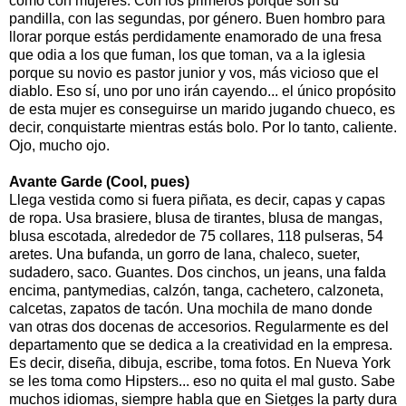
como con mujeres. Con los primeros porque son su
pandilla, con las segundas, por género. Buen hombro para
llorar porque estás perdidamente enamorado de una fresa
que odia a los que fuman, los que toman, va a la iglesia
porque su novio es pastor junior y vos, más vicioso que el
diablo. Eso sí, uno por uno irán cayendo... el único propósito
de esta mujer es conseguirse un marido jugando chueco, es
decir, conquistarte mientras estás bolo. Por lo tanto, caliente.
Ojo, mucho ojo.
Avante Garde (Cool, pues)
Llega vestida como si fuera piñata, es decir, capas y capas
de ropa. Usa brasiere, blusa de tirantes, blusa de mangas,
blusa escotada, alrededor de 75 collares, 118 pulseras, 54
aretes. Una bufanda, un gorro de lana, chaleco, sueter,
sudadero, saco. Guantes. Dos cinchos, un jeans, una falda
encima, pantymedias, calzón, tanga, cachetero, calzoneta,
calcetas, zapatos de tacón. Una mochila de mano donde
van otras dos docenas de accesorios. Regularmente es del
departamento que se dedica a la creatividad en la empresa.
Es decir, diseña, dibuja, escribe, toma fotos. En Nueva York
se les toma como Hipsters... eso no quita el mal gusto. Sabe
muchos idiomas, siempre habla que en Sietges la party dura