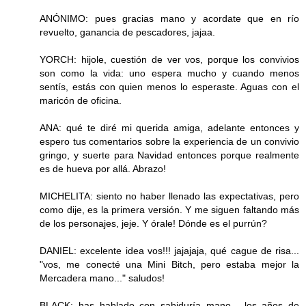
ANÓNIMO: pues gracias mano y acordate que en río
revuelto, ganancia de pescadores, jajaa.
YORCH: hijole, cuestión de ver vos, porque los convivios
son como la vida: uno espera mucho y cuando menos
sentís, estás con quien menos lo esperaste. Aguas con el
maricón de oficina.
ANA: qué te diré mi querida amiga, adelante entonces y
espero tus comentarios sobre la experiencia de un convivio
gringo, y suerte para Navidad entonces porque realmente
es de hueva por allá. Abrazo!
MICHELITA: siento no haber llenado las expectativas, pero
como dije, es la primera versión. Y me siguen faltando más
de los personajes, jeje. Y órale! Dónde es el purrún?
DANIEL: excelente idea vos!!! jajajaja, qué cague de risa...
"vos, me conecté una Mini Bitch, pero estaba mejor la
Mercadera mano..." saludos!
BLACK: has hablado con sabiduría mano... los años de