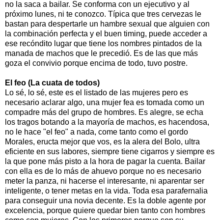
no la saca a bailar. Se conforma con un ejecutivo y al
próximo lunes, ni te conozco. Típica que tres cervezas le
bastan para despertarle un hambre sexual que alguien con
la combinación perfecta y el buen timing, puede acceder a
ese recóndito lugar que tiene los nombres pintados de la
manada de machos que le precedió. Es de las que más
goza el convivio porque encima de todo, tuvo postre.
El feo (La cuata de todos)
Lo sé, lo sé, este es el listado de las mujeres pero es
necesario aclarar algo, una mujer fea es tomada como un
compadre más del grupo de hombres. Es alegre, se echa
los tragos botando a la mayoría de machos, es hacendosa,
no le hace "el feo" a nada, come tanto como el gordo
Morales, eructa mejor que vos, es la alera del Bolo, ultra
eficiente en sus labores, siempre tiene cigarros y siempre es
la que pone más pisto a la hora de pagar la cuenta. Bailar
con ella es de lo más de ahuevo porque no es necesario
meter la panza, ni hacerse el interesante, ni aparentar ser
inteligente, o tener metas en la vida. Toda esa parafernalia
para conseguir una novia decente. Es la doble agente por
excelencia, porque quiere quedar bien tanto con hombres