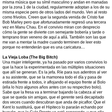
misma música que su símil masculino y andan en manadas
por la zona 1 de la ciudad, regularmente adoptan a los de su
misma especie pero de otros lados del mundo. Ven al resto
como frívolos. Creen que la segunda venida de Cristo fue
Bob Marley pero que afortunadamente regresó una tercera
vez en Manu Chau. En el convivio miran con desprecio
cómo la gente se divierte con semejante bobería y tarde o
temprano tiran veneno de aquí a allá. También son las que
me van a mentar la madre cuando terminen de leer esto
porque no entenderán que es una caricatura…
La Vieja Loba (The Big Bitch)
Una mujer inteligente, ya ha pasado por varios convivios lo
que la hace la experimentada en las múltiples situaciones
que allí se generan. Es la jefa. Ríe para sus adentros al ver
a su asistente, que se la mamonea todo el día y pasa de
estirada frente a todos, ir aflojando el equipo frente al Bolo
(ella lo hizo algunos años antes con su respectivo bolo).
Sabe que la fresa va a terminar bajando la cabeza al ver
que se queda sin amigas, que el gerente será decapitado
dos veces cuando descubran que anda de picaflor. Que el
Kent lo sustituirá, que el Hipiteco lo pararán echando por