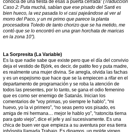
conocía de una fiesta de esas a puerta cerrada”
(Traducción
Caso 2: Puta muchá, sabían que ese pisado del Santi es
bien hueco, la vez pasada lo vi casi pajeándose al ver al
morro del Paco, y un mi primo que parece la planta
procesadora Toledo de tanto chorizo que se ha metido, me
contó que se lo encontró en una gran horchata de maricas
en la zona 10”).
La Sorpresita (La Variable)
Es la que nadie sabe que existe pero que el día del convivio
deja el vestido de Björk, es decir, de patito feo y puta madre,
es realmente una mujer divina. Se arregla, olvida las fachas
y es un espejismo que hace que se la empiecen a rifar en el
departamento de programación y se roba la atención de
todos las presentes, por lo tanto, se gana el odio femenino
que es como ser enemigo de Satanás. Inician los
comentarios de “voy primas, yo siempre le hablo”, “mi
huevo, yo la vi primero”, “no seas perro vos pisado, es
amiga de mi hermana… mejor le hablo yo”, “ratoncita tierna
para gato viejo”, dice el jefe y así sucesivamente. Es una
chica de buen ver que empieza a su aventura por esa tierra
inhóspita llamada Trabajo. Es digamos, un molde virgen.