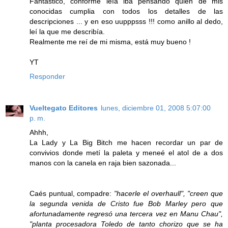
Fantástico, conforme leía iba pensando quién de mis
conocidas cumplia con todos los detalles de las
descripciones ... y en eso uupppsss !!! como anillo al dedo,
leí la que me describía.
Realmente me reí de mi misma, está muy bueno !
YT
Responder
Vueltegato Editores
lunes, diciembre 01, 2008 5:07:00
p. m.
Ahhh,
La Lady y La Big Bitch me hacen recordar un par de
convivios donde metí la paleta y meneé el atol de a dos
manos con la canela en raja bien sazonada...
Caés puntual, compadre:
"hacerle el overhaull", "creen que
la segunda venida de Cristo fue Bob Marley pero que
afortunadamente regresó una tercera vez en Manu Chau",
"planta procesadora Toledo de tanto chorizo que se ha