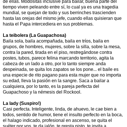
de ellas. Modositas inclusive para bailar, buena parte del
tiempo viven peleando entre sí, lo cual ya es una tragedia
mundial, se quejan de todo y sus berrinches trascienden
hasta las orejas del mismo jefe, cuando ellas quisieran que
hasta el Papa intercediera en sus problemas.
La teibolera (La Guapachosa)
Baila sola, baila acompañada, baila en tríos, baila en
grupos, de hombres, mujeres, sobre la silla, sobre la mesa,
contra la pared, tirada en el piso, restregándose contra
postes, tubos, parece felina marcando territorio, agita la
cabeza de un lado a otro, por lo tanto siempre anda
despeinada, se quita los zapatos se los pone... el baile es
una especie de rito pagano para esta mujer que no importa
su edad, lleva la pasión en la sangre. Saca a bailar a
cualquiera, por lo tanto, es la pareja perfecta del
Guapachoso y la némesis del Rockool.
La lady (Suspiro!)
Casi perfecta. Inteligente, linda, de ahuevo, le cae bien a
todos, sentido de humor, tiene el insulto perfecto en la boca,
el halago indicado, profesional en ascenso, se quita el
suéter por vos, te da jalón, te presta pisto, te invita a