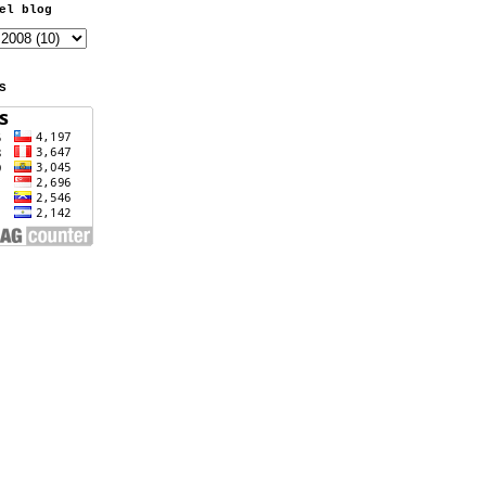
el blog
S