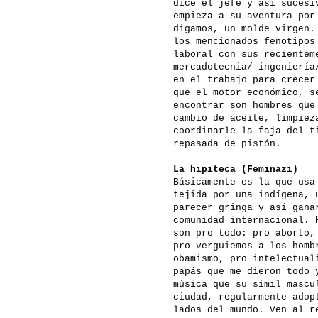
dice el jefe y así sucesi
empieza a su aventura por
digamos, un molde virgen.
los mencionados fenotipos
laboral con sus recientem
mercadotecnia/ ingeniería
en el trabajo para crecer
que el motor económico, s
encontrar son hombres que
cambio de aceite, limpiez
coordinarle la faja del t
repasada de pistón.
La hipiteca (Feminazi)
Básicamente es la que usa
tejida por una indígena, 
parecer gringa y así gana
comunidad internacional. 
son pro todo: pro aborto,
pro verguiemos a los homb
obamismo, pro intelectual
papás que me dieron todo 
música que su símil mascu
ciudad, regularmente adop
lados del mundo. Ven al r