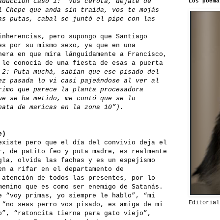
aducción Caso 1: “Vos cerota, dejate de
Los poema
l Chepe que anda sin traida, vos te mojás
as putas, cabal se juntó el pipe con las
nherencias, pero supongo que Santiago
es por su mismo sexo, ya que en una
nera en que mira lánguidamente a Francisco,
 le conocía de una fiesta de esas a puerta
 2: Puta muchá, sabían que ese pisado del
ez pasada lo vi casi pajeándose al ver al
rimo que parece la planta procesadora
ue se ha metido, me contó que se lo
hata de maricas en la zona 10”).
e)
existe pero que el día del convivio deja el
r, de patito feo y puta madre, es realmente
gla, olvida las fachas y es un espejismo
en a rifar en el departamento de
 atención de todos las presentes, por lo
menino que es como ser enemigo de Satanás.
e “voy primas, yo siempre le hablo”, “mi
Editorial
 “no seas perro vos pisado, es amiga de mi
o”, “ratoncita tierna para gato viejo”,