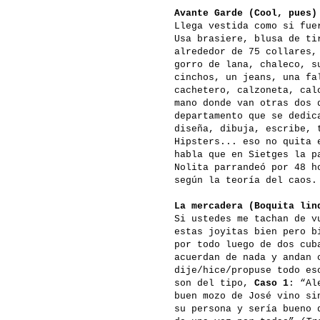
Avante Garde (Cool, pues)
Llega vestida como si fue
Usa brasiere, blusa de ti
alrededor de 75 collares,
gorro de lana, chaleco, s
cinchos, un jeans, una fa
cachetero, calzoneta, cal
mano donde van otras dos 
departamento que se dedic
diseña, dibuja, escribe, 
Hipsters... eso no quita 
habla que en Sietges la p
Nolita parrandeó por 48 h
según la teoría del caos.
La mercadera (Boquita lin
Si ustedes me tachan de v
estas joyitas bien pero b
por todo luego de dos cub
acuerdan de nada y andan 
dije/hice/propuse todo es
son del tipo,
Caso 1
: “Al
buen mozo de José vino si
su persona y sería bueno 