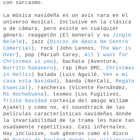
con sarcasmo.
La música navideña es un avis rara en el
universo musical. Inclusive en la clásica
o de cámara, pero existe en cualquier
género: reaggetón (El General y su
Jingle
Belele
), jazz (
Discos de época de Centro
Comercial
), rock (John Lennos,
The War is
Over
), pop (Mariah Carey,
All I want for
Christmas is you
), bachata (Aventura,
Burrito Sabanero
), rap (Run DMC,
Christmas
in Hollis
) balada (Luis Aguilé,
Ven a mi
casa esta Navidad
), banda (NorCali,
Regalo
Especial
), rancheras (Vicente Fernández,
Mi Nochebuena
), texmex (Los Fugitivos,
Triste Navidad
cortesía del amigo Wiliam
Ajanel) y como no, el soundtrack de las
películas características navideñas donde
la invariabilidad de la trama les hace tan
osadamente repetitivas. Casi infernales.
Hay inclusive, sub géneros como el disco