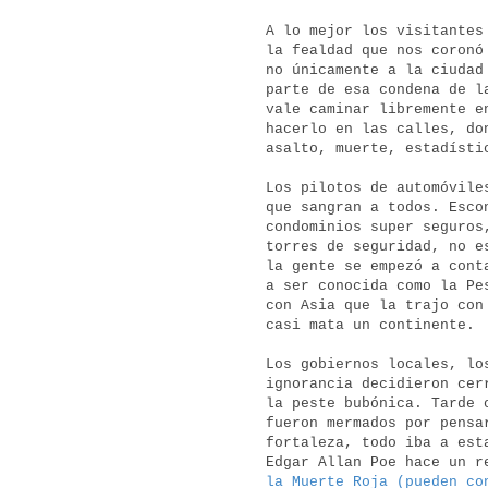
A lo mejor los visitantes
la fealdad que nos coronó
no únicamente a la ciudad
parte de esa condena de l
vale caminar libremente e
hacerlo en las calles, do
asalto, muerte, estadíst
Los pilotos de automóvile
que sangran a todos. Esco
condominios super seguros
torres de seguridad, no e
la gente se empezó a cont
a ser conocida como la Pe
con Asia que la trajo con
casi mata un continente.
Los gobiernos locales, lo
ignorancia decidieron cer
la peste bubónica. Tarde 
fueron mermados por pensa
fortaleza, todo iba a est
Edgar Allan Poe hace un r
la Muerte Roja (pueden co