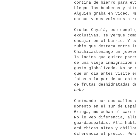
cortina de hierro para ev
Llegan los bomberos y ati
Alguien graba en video. N
narcos y nos volvemos a r
Ciudad Cayalá, ese comple
exclusivas, se yergue com
encajar en el barrio. Y p
rubio que destaca entre l
Chichicastenango un jueve
la ladina que quiere pare
de una vieja inmigración 
gusto globalizado. No se 
que un día antes visité e
fotos a la par de un chic
de frutas deshidratadas d
baby
.
Caminando por sus calles 
momento en el sur de Espa
Griega, me echan el carro
No le veo diferencia, all
guardaespaldas. Allá habl
acá chicas altas y chillo
diferencia el precio. Per