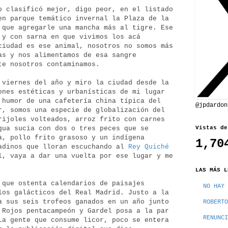
o clasificó mejor, digo peor, en el listado
en parque temático invernal la Plaza de la
 que agregarle una mancha más al tigre. Ese
 y con sarna en que vivimos los acá
ciudad es ese animal, nosotros no somos más
as y nos alimentamos de esa sangre
te nosotros contaminamos.
 viernes del año y miro la ciudad desde la
ones estéticas y urbanísticas de mi lugar
 humor de una cafetería china típica del
@jpdardon
r, somos una especie de globalización del
rijoles volteados, arroz frito con carnes
Vistas de
gua sucia con dos o tres peces que se
a, pollo frito grasoso y un indígena
1,70
adinos que lloran escuchando al
Rey Quiché
l, vaya a dar una vuelta por ese lugar y me
LAS MÁS L
 que ostenta calendarios de paisajes
NO HAY 
los galácticos del Real Madrid. Justo a la
a sus seis trofeos ganados en un año junto
ROBERTO
 Rojos pentacampeón y Gardel posa a la par
RENUNCI
La gente que consume licor, poco se entera