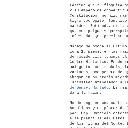
Lástima que su finquita n
y su empeño de convertir 
Constitución, no hizo más
tigre decrépito, famélico
nacidos. Entienda, si la 
que sus pulgas y garrapat
infectada. Que precisamen
Manejo de noche el último
zona 1, pienso en las raz
de residencia: tenemos el
Centro Histórico. Es deci
mal gusto, con rockola, f
variadas, una pecera de a
ahogan en su propia mierd
ladinizado atendiendo a l
de Daniel Hurtado
. Es rea
dará la razón.
Me detengo en una cantina
bucólicos y un póster de 
par, Pep Guardiola ostent
a la plantilla del Bar
ç
a.
de los Tigres del Norte. 