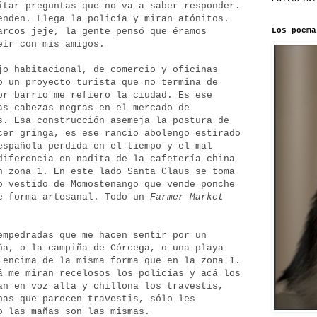
itar preguntas que no va a saber responder.
enden. Llega la policía y miran atónitos.
Los poema
arcos jeje, la gente pensó que éramos
eír con mis amigos.
jo habitacional, de comercio y oficinas
o un proyecto turista que no termina de
or barrio me refiero la ciudad. Es ese
as cabezas negras en el mercado de
s. Esa construcción asemeja la postura de
cer gringa, es ese rancio abolengo estirado
española perdida en el tiempo y el mal
diferencia en nadita de la cafetería china
n zona 1. En este lado Santa Claus se toma
o vestido de Momostenango que vende ponche
e forma artesanal. Todo un
Farmer Market
empedradas que me hacen sentir por un
ña, o la campiña de Córcega, o una playa
 encima de la misma forma que en la zona 1.
á me miran recelosos los policías y acá los
an en voz alta y chillona los travestis,
nas que parecen travestis, sólo les
o las mañas son las mismas.