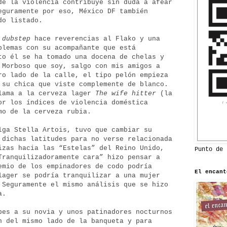
de la violencia contribuye sin duda a afear
eguramente por eso, México DF también
ido listado.
a
dubstep
hace reverencias al Flako y una
blemas con su acompañante que está
to él se ha tomado una docena de chelas y
 Morboso que soy, salgo con mis amigos a
ro lado de la calle, el tipo pelón empieza
 su chica que viste complemente de blanco.
llama a la cerveza lager
The wife hitter
(la
or los índices de violencia doméstica
umo de la cerveza rubia.
lga Stella Artois, tuvo que cambiar su
 dichas latitudes para no verse relacionada
izas hacia las “Estelas” del Reino Unido,
Punto de 
Tranquilizadoramente cara” hizo pensar a
emio de los empinadores de codo podría
El encant
lager se podría tranquilizar a una mujer
 Seguramente el mismo análisis que se hizo
a.
pes a su novia y unos patinadores nocturnos
n del mismo lado de la banqueta y para