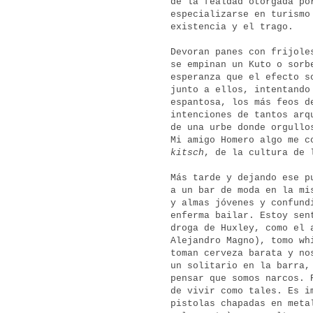
de la fealdad otorgada po
especializarse en turismo
existencia y el trago.
Devoran panes con frijole
se empinan un Kuto o sorb
esperanza que el efecto s
junto a ellos, intentando
espantosa, los más feos d
intenciones de tantos arq
de una urbe donde orgullo
Mi amigo Homero algo me c
kitsch
, de la cultura de 
Más tarde y dejando ese p
a un bar de moda en la mi
y almas jóvenes y confund
enferma bailar. Estoy sen
droga de Huxley, como el 
Alejandro Magno), tomo wh
toman cerveza barata y no
un solitario en la barra,
pensar que somos narcos. 
de vivir como tales. Es i
pistolas chapadas en meta