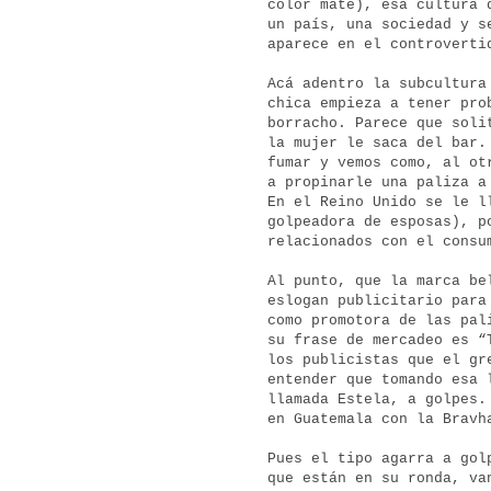
color mate), esa cultura 
un país, una sociedad y s
aparece en el controvert
Acá adentro la subcultur
chica empieza a tener pro
borracho. Parece que soli
la mujer le saca del bar.
fumar y vemos como, al ot
a propinarle una paliza a
En el Reino Unido se le 
golpeadora de esposas), p
relacionados con el cons
Al punto, que la marca be
eslogan publicitario para
como promotora de las pal
su frase de mercadeo es “
los publicistas que el gr
entender que tomando esa 
llamada Estela, a golpes.
en Guatemala con la Bravh
Pues el tipo agarra a gol
que están en su ronda, va