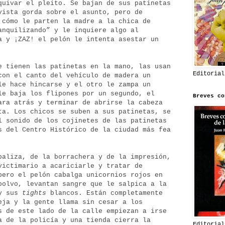
quivar el pleito. Se bajan de sus patinetas
vista gorda sobre el asunto, pero de
 cómo le parten la madre a la chica de
anquilizando” y le inquiere algo al
a y ¡ZAZ! el pelón le intenta asestar un
e tienen las patinetas en la mano, las usan
Editorial
con el canto del vehículo de madera un
le hace hincarse y el otro le zampa un
le baja los flipones por un segundo, el
Breves co
ara atrás y terminar de abrirse la cabeza
ta. Los chicos se suben a sus patinetas, se
l sonido de los cojinetes de las patinetas
s del Centro Histórico de la ciudad más fea
paliza, de la borrachera y de la impresión,
victimario a acariciarle y tratar de
pero el pelón cabalga unicornios rojos en
polvo, levantan sangre que le salpica a la
 y sus
tights
blancos. Están completamente
eja y la gente llama sin cesar a los
s de este lado de la calle empiezan a irse
a de la policía y una tienda cierra la
Editorial