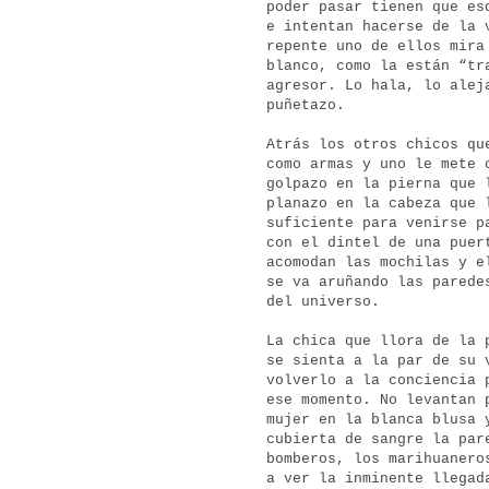
poder pasar tienen que es
e intentan hacerse de la 
repente uno de ellos mira
blanco, como la están “tr
agresor. Lo hala, lo alej
puñetazo.
Atrás los otros chicos qu
como armas y uno le mete 
golpazo en la pierna que 
planazo en la cabeza que 
suficiente para venirse p
con el dintel de una puer
acomodan las mochilas y e
se va aruñando las parede
del universo.
La chica que llora de la 
se sienta a la par de su 
volverlo a la conciencia 
ese momento. No levantan 
mujer en la blanca blusa
cubierta de sangre la par
bomberos, los marihuanero
a ver la inminente llegad