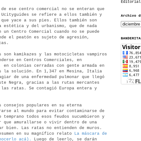
Editorial
 de ese centro comercial no se enteran que
 Ucityguides se refiere a ellos también y
Archivo d
 que yace a sus pies. Ellos también son
a estética y del urbanismo, que de nada
n un Centro Comercial cuando no se puede
nde el peatón es sujeto de agresión,
BANDERITA
icas.
s son kamikazes y las motocicletas vampiros
nderse en Centros Comerciales, en
, en colonias cerradas con gente armada en
s la solución. En 1,347 en Mesina, Italia
agiar de una enfermedad pulmonar que llegó
ste Negra, gracias a las rutas mercantes
 las ratas. Se contagió Europa entera y
s consejos populares en su eterna
rarse al mundo para evitar contaminarse de
o temprano todos esos feudos sucumbieron y
r que amurallarse o vivir dentro de una
ar bien. Las ratas no entienden de muros.
esumen en su magnífico relato
La máscara de
nocerlo acá).
Luego de leerlo, se darán