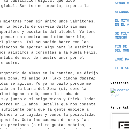
r la publicación digital que dice
SEÑOR M
 global. Ser feo no importa, importa la
ALGUNOS
EL MITO
s mientras roen sin ánimo unos Sabritones,
EN EL A
en la botella de cerveza Gallo sin más
oporífero y excitante del alcohol. Yo tomo
SE FILT
 pensar en nuestra condición horrible,
MENCHÚ
el planeta. Tal acusación barre con las
FIN DE 
uitectos de aportar algo para la estética
DEL MUN
sos asistimos a consultas a la Muela Feliz.
ontaba de eso, de nuestro amor por el
¿QUÉ PA
lo cutre.
EL DISC
urgatorio de almas en la cantina, me dirijo
sma zona. Mi amigo DJ Flako pincha
dubstep
Visitante
idas se agitan. Yo ya no bailo porque me
tado en la barra del Soma (sí, como la
alucinógeno hindú, como la tumba de
isky junto a mi amigo Wicho y Erick. Todos
sotros un 12 años. Detalle que nos comenta
Fe de Rat
 suficiente para que la gente empiece a
Reímos a carcajadas y vemos la posibilidad
mposible. Odio las cadenas de oro y las
les preciosos (a mí me gustan sobrias,