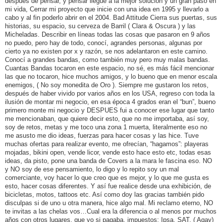
después de pensar, y pensar llegue a la mejor solución y un gran paso en
mi vida, Cerrar mi proyecto que inicie con una idea en 1995 y llevarlo a
cabo y al fin poderlo abrir en el 2004. Bad Attitude Cierra sus puertas, sus
historias, su espacio, su cerveza de Barril ( Clara & Oscura ) y las
Micheladas. Describir en líneas todas las cosas que pasaron en 9 años
no puedo, pero hay de todo, conocí, agrandes personas, algunas por
cierto ya no existen por x y razón, se nos adelantaron en este camino.
Conocí a grandes bandas, como también muy pero muy malas bandas.
Cuantas Bandas tocaron en este espacio, no sé, es más fácil mencionar
las que no tocaron, hice muchos amigos, y lo bueno que en menor escala
enemigos, ( No soy monedita de Oro ). Siempre me gustaron los retos,
después de haber vivido por varios años en los USA, regreso con toda la
ilusión de montar mi negocio, en esa época 4 grados eran el “bun”, bueno
primero monte mi negocio y DESPUES fui a conocer ese lugar que tanto
me mencionaban, que quiere decir esto, que no me importaba, así soy,
soy de retos, metas y me toco una zona 1 muerta, literalmente eso no
me asusto me dio ideas, fuerzas para hacer cosas y las hice. Tuve
muchas ofertas para realizar evento, me ofrecían, “hagamos”: playeras
mojadas, bikini open, vende licor, vende esto hace esto etc, todas esas
ideas, da pisto, pone una banda de Covers a la mara le fascina eso. NO
y NO soy de ese pensamiento, lo digo y lo repito soy un mal
comerciante, voy hacer lo que creo que es mejor, y lo que me gusta es
esto, hacer cosas diferentes. Y así fue realice desde una exhibición, de
bicicletas, motos, tattoos etc. Así como doy las gracias también pido
disculpas si de uno u otra manera, hice algo mal. Mi reclamo eterno, NO
te invitas a las chelas vos…Cual era la diferencia o al menos por muchos
años con otros lugares, que yo si pagaba, impuestos: Ipsa, SAT, ( Agay)