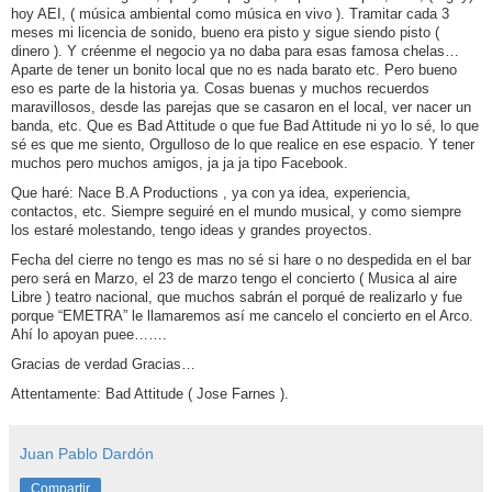
hoy AEI, ( música ambiental como música en vivo ). Tramitar cada 3
meses mi licencia de sonido, bueno era pisto y sigue siendo pisto (
dinero ). Y créenme el negocio ya no daba para esas famosa chelas…
Aparte de tener un bonito local que no es nada barato etc. Pero bueno
eso es parte de la historia ya. Cosas buenas y muchos recuerdos
maravillosos, desde las parejas que se casaron en el local, ver nacer un
banda, etc. Que es Bad Attitude o que fue Bad Attitude ni yo lo sé, lo que
sé es que me siento, Orgulloso de lo que realice en ese espacio. Y tener
muchos pero muchos amigos, ja ja ja tipo Facebook.
Que haré: Nace B.A Productions , ya con ya idea, experiencia,
contactos, etc. Siempre seguiré en el mundo musical, y como siempre
los estaré molestando, tengo ideas y grandes proyectos.
Fecha del cierre no tengo es mas no sé si hare o no despedida en el bar
pero será en Marzo, el 23 de marzo tengo el concierto ( Musica al aire
Libre ) teatro nacional, que muchos sabrán el porqué de realizarlo y fue
porque “EMETRA” le llamaremos así me cancelo el concierto en el Arco.
Ahí lo apoyan puee…….
Gracias de verdad Gracias…
Attentamente: Bad Attitude ( Jose Farnes ).
Juan Pablo Dardón
Compartir