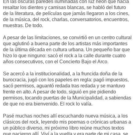
En las oscuras paredes iluminadas con luz neón que hacía
resaltar los dientes y camisas blancas, se habló del futuro
de la literatura, de películas que jamás llegaron a los cines,
de la música, del rock, charlas, conversatorios, encuentros,
muestras. De todo.
A pesar de las limitaciones, se convirtió en un centro cultural
que aglutinó a buena parte de los artistas más importantes
de la última década en cultura urbana. Un pequeño bar que
hizo lo que ninguno: sacó el rock a la calle durante cuatro
años consecutivos, con el Concierto Bajo el Arco.
Se acercó a la institucionalidad, a la fruncida doña de la
burocracia, jugó con los papeles en regla: pagó impuestos,
sacó permisos, aguantó redada tras redada y se mantuvo
frente en alto. A pesar de todo, siguió en pie pidiendo
permisos, tocando puertas de la Municipalidad, a sabiendas
de que no era bienvenido. El rock lo valía.
Pasé muchas noches allí escuchando nueva música, a los
clásicos del rock, leyendo mis poemas o crónicas urbanas a
un público diverso, mi próximo libro reúne muchos textos
que nacieron allí. Viví a la vuelta y era parte de mi casa, se