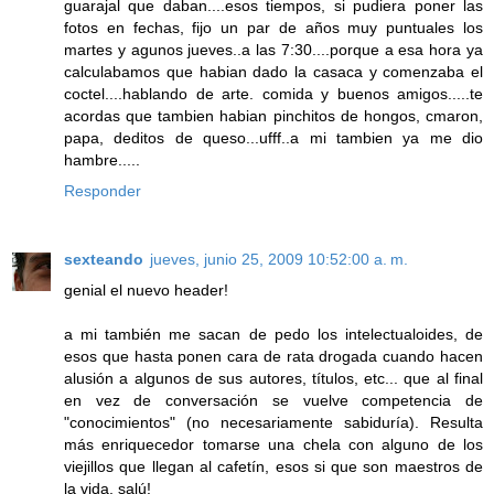
guarajal que daban....esos tiempos, si pudiera poner las
fotos en fechas, fijo un par de años muy puntuales los
martes y agunos jueves..a las 7:30....porque a esa hora ya
calculabamos que habian dado la casaca y comenzaba el
coctel....hablando de arte. comida y buenos amigos.....te
acordas que tambien habian pinchitos de hongos, cmaron,
papa, deditos de queso...ufff..a mi tambien ya me dio
hambre.....
Responder
sexteando
jueves, junio 25, 2009 10:52:00 a. m.
genial el nuevo header!
a mi también me sacan de pedo los intelectualoides, de
esos que hasta ponen cara de rata drogada cuando hacen
alusión a algunos de sus autores, títulos, etc... que al final
en vez de conversación se vuelve competencia de
"conocimientos" (no necesariamente sabiduría). Resulta
más enriquecedor tomarse una chela con alguno de los
viejillos que llegan al cafetín, esos si que son maestros de
la vida, salú!