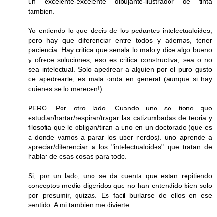
un excelente-excelente dibujante-ilustrador de tinta
tambien.
Yo entiendo lo que decis de los pedantes intelectualoides,
pero hay que diferenciar entre todos y ademas, tener
paciencia. Hay critica que senala lo malo y dice algo bueno
y ofrece soluciones, eso es critica constructiva, sea o no
sea intelectual. Solo apedrear a alguien por el puro gusto
de apedrearle, es mala onda en general (aunque si hay
quienes se lo merecen!)
PERO. Por otro lado. Cuando uno se tiene que
estudiar/hartar/respirar/tragar las catizumbadas de teoria y
filosofia que le obligan/tiran a uno en un doctorado (que es
a donde vamos a parar los uber nerdos), uno aprende a
apreciar/diferenciar a los "intelectualoides" que tratan de
hablar de esas cosas para todo.
Si, por un lado, uno se da cuenta que estan repitiendo
conceptos medio digeridos que no han entendido bien solo
por presumir, quizas. Es facil burlarse de ellos en ese
sentido. A mi tambien me divierte.