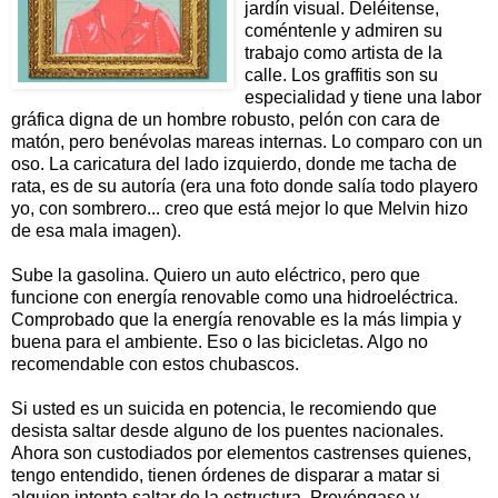
jardín visual. Deléitense,
coméntenle y admiren su
trabajo como artista de la
calle. Los graffitis son su
especialidad y tiene una labor
gráfica digna de un hombre robusto, pelón con cara de
matón, pero benévolas mareas internas. Lo comparo con un
oso. La caricatura del lado izquierdo, donde me tacha de
rata, es de su autoría (era una foto donde salía todo playero
yo, con sombrero... creo que está mejor lo que Melvin hizo
de esa mala imagen).
Sube la gasolina. Quiero un auto eléctrico, pero que
funcione con energía renovable como una hidroeléctrica.
Comprobado que la energía renovable es la más limpia y
buena para el ambiente. Eso o las bicicletas. Algo no
recomendable con estos chubascos.
Si usted es un suicida en potencia, le recomiendo que
desista saltar desde alguno de los puentes nacionales.
Ahora son custodiados por elementos castrenses quienes,
tengo entendido, tienen órdenes de disparar a matar si
alguien intenta saltar de la estructura. Prevéngase y