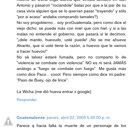
Antonio y pasaron "rociandole" balas por que a la par de su
casa vivía alguien que se lo querían pasar "trayendo" y sólo
"por si acaso" andaba comprando tamales?)
No soy progobierno... soy proGuatemala, pero como dice el
viejo dicho: se puede más con miel que con hiel. y si a las
malas no entiende el gobierno, que pasará si le decimos:
"¡dele manito, huevudo, usté puede! ¡No se me ahueve
Alvarito, que si usté tiene la razón, a huevos que le vamos
a hacer huevos!"
No sè talvez estaré fumada, pero no comparto lo de
"violencia se combate con violencia" NO es ni será JAMÁS
análogo a "fuego se combate con fuego". Me gusta más
como dice Paco... coool. Pero siempre como dice mi padre:
"Paso de Buey, ojo de lince".
La Wicha (me dió hueva entrar x google).
Responder
Guatemalense
jueves, abril 02, 2009 5:49:00 p. m.
Parece q hacia falta la muerte de un personaje de los