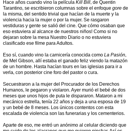
Hace años cuando vino la película
Kill Bill
, de Quentin
Tarantino, se escribieron columnas sobre el enfoque
gore
de
la misma, del sentido trivial que hacían de la muerte y la
violencia hacia la mujer o por la mujer. Se rasgaron
vestiduras y gente se salió del cine. Que cómo osaban que
eso estuviera al alcance de nuestros niños! Como si no
dejaran sobre la mesa Nuestro Diario o no estuviera
clasificado ese filme para Adultos.
Eso sí, cuando vino la carnicería conocida como
La Pasión
,
de Mel Gibson, allí estaba el ganado feliz viendo la matazón
de un hombre. Hasta hacían tours en las iglesias para ir a
verla, con posterior cine foro del pastor o cura.
Secuestraron a la mujer del Procurador de los Derechos
Humanos, le pegaron y violaron. Ayer murió el bebé de dos
meses que unos hijos de puta le dispararon. Mataron a mi
mecánico estrella, tenía 22 años y deja a una esposa de 19
y un bebé de 8 meses. Los únicos contentos con esta
escalada de violencia son las funerarias y los cementerios.
Aparte de eso, me entró un anónimo al celular diciendo que
me cuide de los alacranes que me quieren pinchar. Así es,