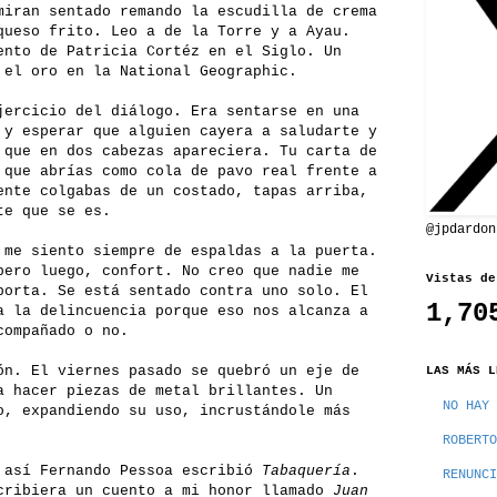
miran sentado remando la escudilla de crema
queso frito. Leo a de la Torre y a Ayau.
ento de Patricia Cortéz en el Siglo. Un
 el oro en la National Geographic.
jercicio del diálogo. Era sentarse en una
 y esperar que alguien cayera a saludarte y
 que en dos cabezas apareciera. Tu carta de
 que abrías como cola de pavo real frente a
ente colgabas de un costado, tapas arriba,
te que se es.
@jpdardon
 me siento siempre de espaldas a la puerta.
pero luego, confort. No creo que nadie me
Vistas de
porta. Se está sentado contra uno solo. El
1,70
a la delincuencia porque eso nos alcanza a
compañado o no.
ón. El viernes pasado se quebró un eje de
LAS MÁS L
a hacer piezas de metal brillantes. Un
NO HAY 
o, expandiendo su uso, incrustándole más
ROBERTO
 así Fernando Pessoa escribió
Tabaquería
.
RENUNCI
cribiera un cuento a mi honor llamado
Juan