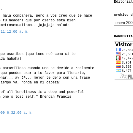
Editorial
..
Archivo d
s mala compañera, pero a vos creo que te hace
e tu header! que por cierto esta bien
 metrosexualismo.. jajajaja salud!
 11:12:00 a. m.
BANDERITA
que escribes (que tono no? como si te
ida hahaha)
o maravilloso cuando uno se decide a realmente
 que puedes usar a tu favor para llenarte,
oñar... ay JP... mejor te dejo con una frase
tiempo ya, ronda en mi cabeza:
 of all loneliness is a deep and powerful
h one's lost self." Brendan Francis
009 6:32:00 a. m.