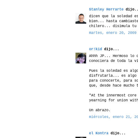
Stanley Herrarte
dijo.
dicen que la soledad e
bien... hasta cambiast
chilero... disimula tu
martes, enero 20, 2009
or!kid
dijo...
Ahhh JP... Hermoso lo 
conociera de toda la v
Pues la soledad es alg
disfrutarla... es algo
para conocerte, para s
que, desde hace mucho 
"At the innermost core
yearning for union wit
Un abrazo.
miércoles, enero 21, 2
el Kontra
dijo...