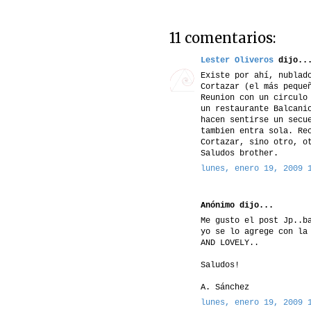
11 comentarios:
Lester Oliveros
dijo..
Existe por ahí, nublad
Cortazar (el más peque
Reunion con un circulo
un restaurante Balcani
hacen sentirse un secu
tambien entra sola. Re
Cortazar, sino otro, o
Saludos brother.
lunes, enero 19, 2009 
Anónimo dijo...
Me gusto el post Jp..b
yo se lo agrege con la
AND LOVELY..
Saludos!
A. Sánchez
lunes, enero 19, 2009 