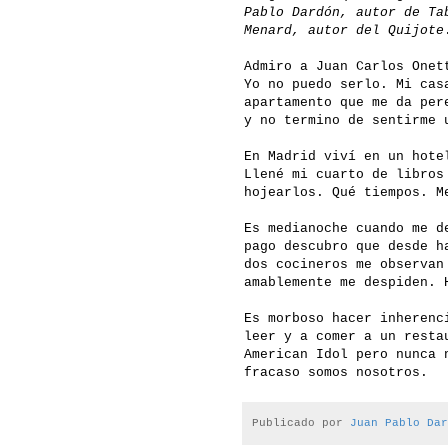
Pablo Dardón, autor de Ta
Menard, autor del Quijote
Admiro a Juan Carlos Onet
Yo no puedo serlo. Mi cas
apartamento que me da per
y no termino de sentirme 
En Madrid viví en un hote
Llené mi cuarto de libros
hojearlos. Qué tiempos. M
Es medianoche cuando me d
pago descubro que desde h
dos cocineros me observan
amablemente me despiden. 
Es morboso hacer inherenc
leer y a comer a un resta
American Idol pero nunca 
fracaso somos nosotros.
Publicado por
Juan Pablo Dar