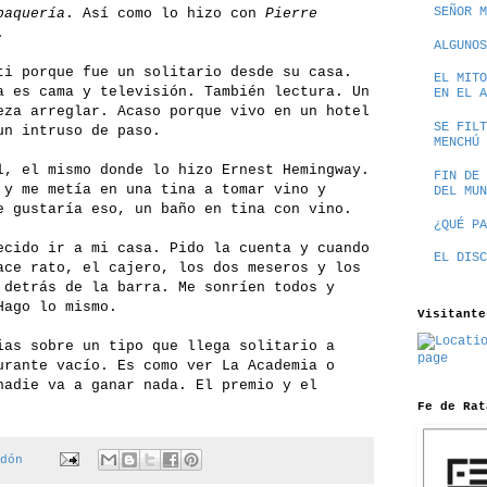
SEÑOR M
baquería
. Así como lo hizo con
Pierre
.
ALGUNOS
ti porque fue un solitario desde su casa.
EL MITO
a es cama y televisión. También lectura. Un
EN EL A
eza arreglar. Acaso porque vivo en un hotel
SE FILT
un intruso de paso.
MENCHÚ
l, el mismo donde lo hizo Ernest Hemingway.
FIN DE 
 y me metía en una tina a tomar vino y
DEL MUN
e gustaría eso, un baño en tina con vino.
¿QUÉ PA
ecido ir a mi casa. Pido la cuenta y cuando
EL DISC
ace rato, el cajero, los dos meseros y los
 detrás de la barra. Me sonríen todos y
Hago lo mismo.
Visitante
ias sobre un tipo que llega solitario a
urante vacío. Es como ver La Academia o
nadie va a ganar nada. El premio y el
Fe de Rat
dón