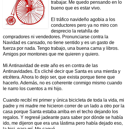
trabajar. Me quedo pensando en lo
bueno que es estar vivo.
El tráfico navideño agobia a los
conductores pero ya no miro con
desprecio la retahíla de
compradores ni vendedores. Pronunciarse contra la
Navidad es cansado, no tiene sentido y es un gasto de
fuerza por nada. Tengo trabajo, una buena cama y libros.
Amigos por montones que me quieren y quiero.
Mi Antinavidad de este año es en contra de las
Antinavidades. Es cliché decir que Santa es una mierda y
etcétera. Ahora lo dejo ser, que exista porque tiene que
hacerlo. Además, no es coherente conmigo mismo cuando
le narro los cuentos a mi hijo.
Cuando recibí mi primer y única bicicleta de toda la vida, mi
padre y mi madre me hicieron correr de un lado a otro por la
casa porque Santa estaba arriba en el techo dejando los
regalos. Y regresé jadeante para saber por dónde se había
ido, me dijeron que era una lástima pero había dejado eso,
la bici, para mí. Me cagué.