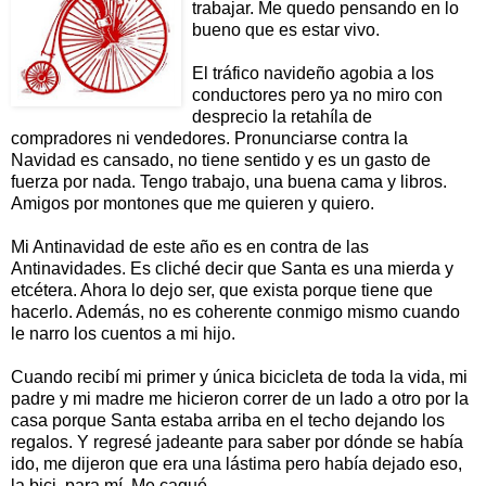
trabajar. Me quedo pensando en lo
bueno que es estar vivo.
El tráfico navideño agobia a los
conductores pero ya no miro con
desprecio la retahíla de
compradores ni vendedores. Pronunciarse contra la
Navidad es cansado, no tiene sentido y es un gasto de
fuerza por nada. Tengo trabajo, una buena cama y libros.
Amigos por montones que me quieren y quiero.
Mi Antinavidad de este año es en contra de las
Antinavidades. Es cliché decir que Santa es una mierda y
etcétera. Ahora lo dejo ser, que exista porque tiene que
hacerlo. Además, no es coherente conmigo mismo cuando
le narro los cuentos a mi hijo.
Cuando recibí mi primer y única bicicleta de toda la vida, mi
padre y mi madre me hicieron correr de un lado a otro por la
casa porque Santa estaba arriba en el techo dejando los
regalos. Y regresé jadeante para saber por dónde se había
ido, me dijeron que era una lástima pero había dejado eso,
la bici, para mí. Me cagué.