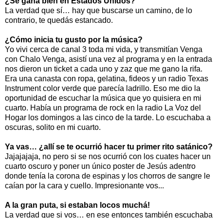
¿Se gana bien en Estados Unidos?
La verdad que sí… hay que buscarse un camino, de lo
contrario, te quedás estancado.
¿Cómo inicia tu gusto por la música?
Yo vivi cerca de canal 3 toda mi vida, y transmitían Venga
con Chalo Venga, asistí una vez al programa y en la entrada
nos dieron un ticket a cada uno y zaz que me gano la rifa.
Era una canasta con ropa, gelatina, fideos y un radio Texas
Instrument color verde que parecía ladrillo. Eso me dio la
oportunidad de escuchar la música que yo quisiera en mi
cuarto. Había un programa de rock en la radio La Voz del
Hogar los domingos a las cinco de la tarde. Lo escuchaba a
oscuras, solito en mi cuarto.
Ya vas… ¿allí se te ocurrió hacer tu primer rito satánico?
Jajajajaja, no pero si se nos ocurrió con los cuates hacer un
cuarto oscuro y poner un único poster de Jesús adentro
donde tenía la corona de espinas y los chorros de sangre le
caían por la cara y cuello. Impresionante vos...
A la gran puta, si estaban locos muchá!
La verdad que si vos… en ese entonces también escuchaba