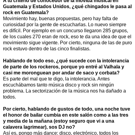
A tu criterio de conocedor de la movida musical en
Guatemala y Estados Unidos, ¿qué chingados le pasa al
rock en Guatemala?
Movimiento hay, buenas propuestas, pero hay falta de
curiosidad por la gente de escucharlas. Lo nuevo siempre
es difícil. Por ejemplo en un concurso llegaron 285 grupos,
de los cuales 270 eran de rock, eso te da una idea de que el
movimiento sigue vigente. Por cierto, ninguna de las de puro
rock estuvo dentro de las cinco finalistas.
Hablando de todo eso, ¿qué sucede con la intolerancia
de parte de los rockeros, porque yo entré al Valhala y
casi me moronguean por andar de saco y corbata?
Es parte del mal que te digo, la intolerancia. Antes
escuchábamos tanto música disco y rock sin ningún
problema. La sectorización de la música nos ha dañado a
todos.
Por cierto, hablando de gustos de todo, una noche tuve
el honor de bailar cumbia en este salón como a las tres
y media de la mañana (estoy seguro que vi a una
calavera lagrimear), sos DJ no?
Así es, pongo más dance: disco, electrónico, todos los