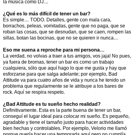
la música como DJ…
¿Qué es lo más difícil de tener un bar?
Es simple… TODO. Detalles, gente con mala cara,
borrachos, peleas, vomitadas, gente que no paga, que se
roban las cosas, que se desnudan, que se caen, rompen las
sillas, botan las bocinas, que no se quieren ir nunca…
Eso me suena a reproche para mi persona…
La verdad, no volvas a traer a tus amigos, vos jaja! No pues,
ya fuera de bromas, tener un bar es como un trabajo
cualquiera, sólo que aquí hago lo que me gusta y hay que
esforzarse para que salga adelante; por ejemplo, Bad
Attitude va para cuatro años de vida y nunca he tenido un
problema que regularmente se le atribuye a los bares de
rock. Aquí se respira respeto.
¿Bad Attitude es tu sueño hecho realidad?
Definitivamente. Esta es la parte buena de tener un bar,
conseguí el lugar ideal para colocar mi sueño. Es pequeño,
agradable y tiene el tamaño justo para hacer actividades
bien hechas y controlables. Por ejemplo, Velorio me llamó
porque quería hacer una temporada aquí pero no cumplía