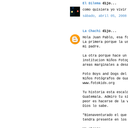
El Dilema
dijo...
como quisiera yo vivir
sábado, abril 05, 2008
La Chachi
dijo...
Hola Juan Pablo, esa f
La primera porque la u
mi padre.
La otra porque hace un
institucion Niños Foto
areas marginales a des
Foto Boys and Dogs del
Niños Fotógrafos de Gu
www.fotokids.org
Tu historia esta escal
Guatemala. Admiro tu s
peor es hacerse de la 
Dios lo sabe.
"Bienaventurado el que
tendra presente en los