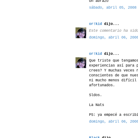
Un abrazo
sábado, abril 05, 2008
or!kid
dijo...
Este comentario ha sid
domingo, abril 06, 200
or!kid
dijo...
Que triste que tengamo
experiencias así para 
crees? Y muchas veces 
conscientes de que nue
ni mucho menos difícil
afortunados.
Sldos.
La Nats
PS: ya empecé a escrib
domingo, abril 06, 200
Black
dijo...