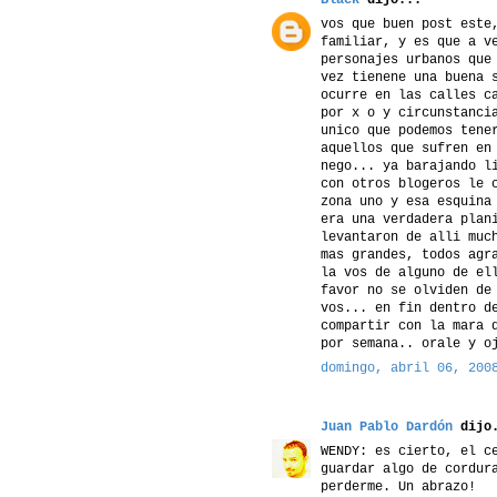
vos que buen post este
familiar, y es que a v
personajes urbanos que
vez tienene una buena 
ocurre en las calles c
por x o y circunstanci
unico que podemos tene
aquellos que sufren en
nego... ya barajando l
con otros blogeros le 
zona uno y esa esquina
era una verdadera plan
levantaron de alli muc
mas grandes, todos agr
la vos de alguno de el
favor no se olviden de
vos... en fin dentro d
compartir con la mara 
por semana.. orale y o
domingo, abril 06, 200
Juan Pablo Dardón
dijo.
WENDY: es cierto, el c
guardar algo de cordur
perderme. Un abrazo!