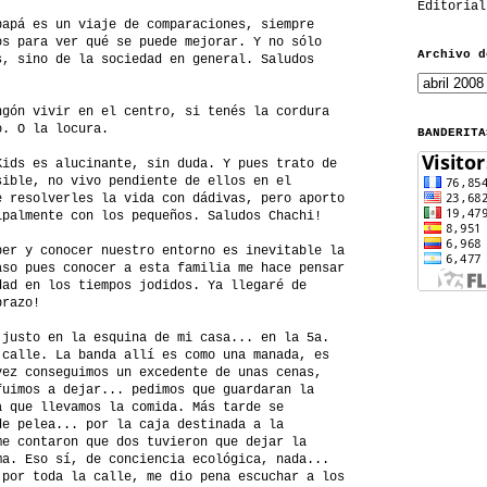
Editorial
papá es un viaje de comparaciones, siempre
os para ver qué se puede mejorar. Y no sólo
Archivo d
s, sino de la sociedad en general. Saludos
ngón vivir en el centro, si tenés la cordura
o. O la locura.
BANDERITA
Kids es alucinante, sin duda. Y pues trato de
sible, no vivo pendiente de ellos en el
e resolverles la vida con dádivas, pero aporto
ipalmente con los pequeños. Saludos Chachi!
ber y conocer nuestro entorno es inevitable la
aso pues conocer a esta familia me hace pensar
dad en los tiempos jodidos. Ya llegaré de
brazo!
 justo en la esquina de mi casa... en la 5a.
 calle. La banda allí es como una manada, es
vez conseguimos un excedente de unas cenas,
fuimos a dejar... pedimos que guardaran la
a que llevamos la comida. Más tarde se
de pelea... por la caja destinada a la
me contaron que dos tuvieron que dejar la
ma. Eso sí, de conciencia ecológica, nada...
 por toda la calle, me dio pena escuchar a los