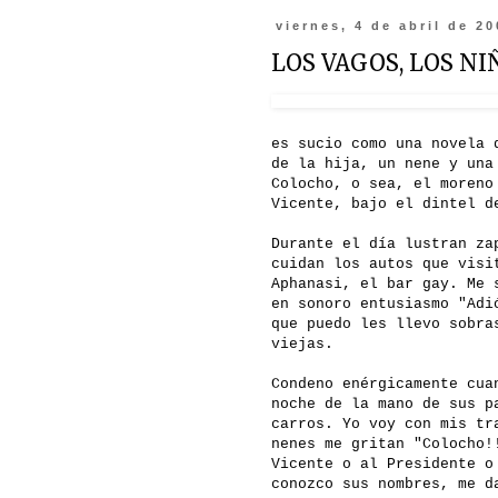
viernes, 4 de abril de 2
LOS VAGOS, LOS NI
es sucio como una novela 
de la hija, un nene y una
Colocho, o sea, el moreno
Vicente, bajo el dintel d
Durante el día lustran za
cuidan los autos que visi
Aphanasi, el bar gay. Me 
en sonoro entusiasmo "Adi
que puedo les llevo sobra
viejas.
Condeno enérgicamente cua
noche de la mano de sus p
carros. Yo voy con mis tr
nenes me gritan "Colocho!
Vicente o al Presidente o
conozco sus nombres, me d