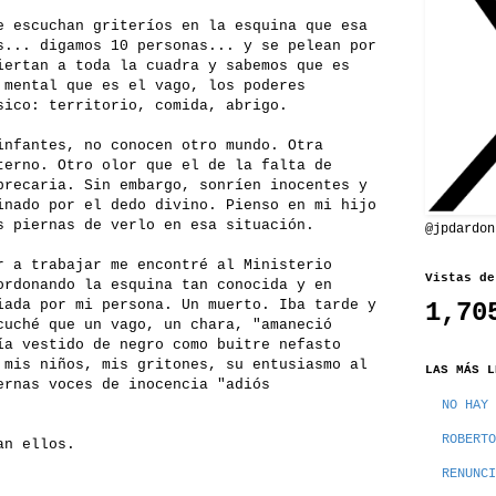
e escuchan griteríos en la esquina que esa
s... digamos 10 personas... y se pelean por
iertan a toda la cuadra y sabemos que es
 mental que es el vago, los poderes
sico: territorio, comida, abrigo.
infantes, no conocen otro mundo. Otra
terno. Otro olor que el de la falta de
precaria. Sin embargo, sonríen inocentes y
inado por el dedo divino. Pienso en mi hijo
s piernas de verlo en esa situación.
@jpdardon
r a trabajar me encontré al Ministerio
Vistas de
ordonando la esquina tan conocida y en
iada por mi persona. Un muerto. Iba tarde y
1,70
cuché que un vago, un chara, "amaneció
ía vestido de negro como buitre nefasto
 mis niños, mis gritones, su entusiasmo al
LAS MÁS L
ernas voces de inocencia "adiós
NO HAY 
ROBERTO
an ellos.
RENUNCI