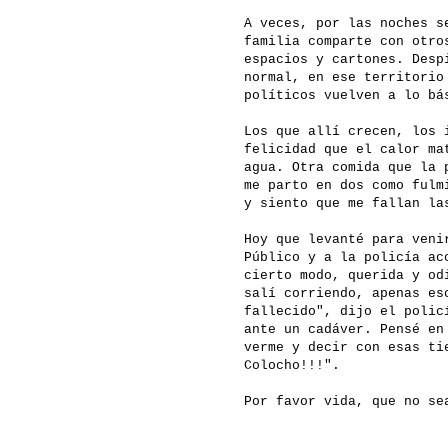
A veces, por las noches s
familia comparte con otro
espacios y cartones. Desp
normal, en ese territorio
políticos vuelven a lo bá
Los que allí crecen, los 
felicidad que el calor ma
agua. Otra comida que la 
me parto en dos como fulm
y siento que me fallan la
Hoy que levanté para veni
Público y a la policía ac
cierto modo, querida y od
salí corriendo, apenas es
fallecido", dijo el polic
ante un cadáver. Pensé en
verme y decir con esas ti
Colocho!!!".
Por favor vida, que no se