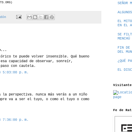
TS.ORG)
SEÑOR M
ALGUNOS
dón
EL MITO
EN EL A
SE FILT
MENCHÚ
FIN DE 
...
DEL MUN
tórico te puede volver insensible. Qué bueno
¿QUÉ PA
 esa capacidad de observar, sonreír,
 paso con cautela.
EL DISC
8 5:03:00 p. m.
Visitante
a la perspectiva. nunca más verás a un niño
mpre va a ser el tuyo, o como el tuyo o como
Fe de Rat
8 7:36:00 p. m.