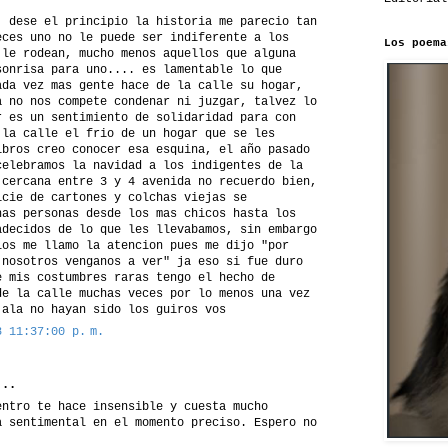
, dese el principio la historia me parecio tan
eces uno no le puede ser indiferente a los
Los poema
 le rodean, mucho menos aquellos que alguna
sonrisa para uno.... es lamentable lo que
ada vez mas gente hace de la calle su hogar,
a no nos compete condenar ni juzgar, talvez lo
r es un sentimiento de solidaridad para con
 la calle el frio de un hogar que se les
ibros creo conocer esa esquina, el año pasado
celebramos la navidad a los indigentes de la
 cercana entre 3 y 4 avenida no recuerdo bien,
icie de cartones y colchas viejas se
has personas desde los mas chicos hasta los
adecidos de lo que les llevabamos, sin embargo
los me llamo la atencion pues me dijo "por
 nosotros venganos a ver" ja eso si fue duro
e mis costumbres raras tengo el hecho de
de la calle muchas veces por lo menos una vez
jala no hayan sido los guiros vos
8 11:37:00 p. m.
..
entro te hace insensible y cuesta mucho
a sentimental en el momento preciso. Espero no