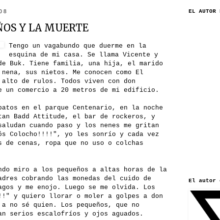
008
EL AUTOR 
ÑOS Y LA MUERTE
Tengo un vagabundo que duerme en la
esquina de mi casa. Se llama Vicente y
de Buk. Tiene familia, una hija, el marido
 nena, sus nietos. Me conocen como El
 alto de rulos. Todos viven con don
e un comercio a 20 metros de mi edificio.
patos en el parque Centenario, en la noche
tan Badd Attitude, el bar de rockeros, y
saludan cuando paso y los nenes me gritan
ós Colocho!!!!", yo les sonrío y cada vez
s de cenas, ropa que no uso o colchas
ndo miro a los pequeños a altas horas de la
adres cobrando las monedas del cuido de
El autor 
agos y me enojo. Luego se me olvida. Los
!!" y quiero llorar o moler a golpes a don
 a no sé quien. Los pequeños, que no
an serios escalofríos y ojos aguados.