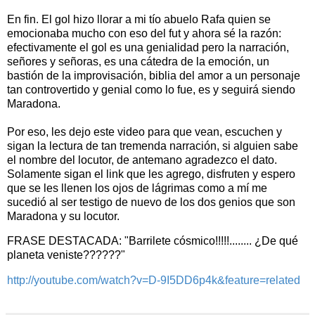
En fin. El gol hizo llorar a mi tío abuelo Rafa quien se
emocionaba mucho con eso del fut y ahora sé la razón:
efectivamente el gol es una genialidad pero la narración,
señores y señoras, es una cátedra de la emoción, un
bastión de la improvisación, biblia del amor a un personaje
tan controvertido y genial como lo fue, es y seguirá siendo
Maradona.
Por eso, les dejo este video para que vean, escuchen y
sigan la lectura de tan tremenda narración, si alguien sabe
el nombre del locutor, de antemano agradezco el dato.
Solamente sigan el link que les agrego, disfruten y espero
que se les llenen los ojos de lágrimas como a mí me
sucedió al ser testigo de nuevo de los dos genios que son
Maradona y su locutor.
FRASE DESTACADA: "Barrilete cósmico!!!!!........ ¿De qué
planeta veniste??????"
http://youtube.com/watch?v=D-9I5DD6p4k&feature=related