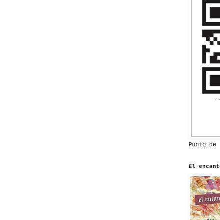
Punto de 
El encant