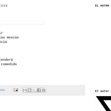
2008
EL AUTOR 
ir
las moscas
ncia
cenderá
 comedido
dón
El autor 