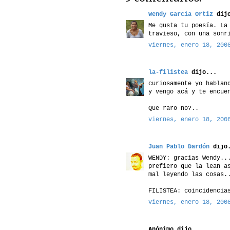
Wendy García Ortiz
dijo
Me gusta tu poesía. La
travieso, con una sonr
viernes, enero 18, 200
la-filistea
dijo...
curiosamente yo hablan
y vengo acá y te encue
Que raro no?..
viernes, enero 18, 200
Juan Pablo Dardón
dijo.
WENDY: gracias Wendy..
prefiero que la lean a
mal leyendo las cosas.
FILISTEA: coincidencia
viernes, enero 18, 200
Anónimo dijo...