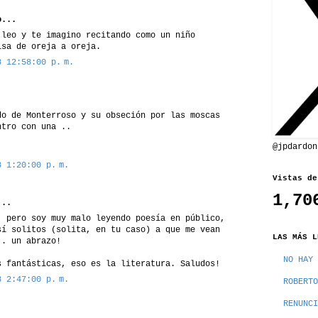
...
 leo y te imagino recitando como un niño
isa de oreja a oreja.
8 12:58:00 p. m.
do de Monterroso y su obseción por las moscas
ntro con una ..
@jpdardon
8 1:20:00 p. m.
Vistas de
1,70
..
. pero soy muy malo leyendo poesía en público,
sí solitos (solita, en tu caso) a que me vean
LAS MÁS L
.. un abrazo!
NO HAY 
s fantásticas, eso es la literatura. Saludos!
8 2:47:00 p. m.
ROBERTO
RENUNCI