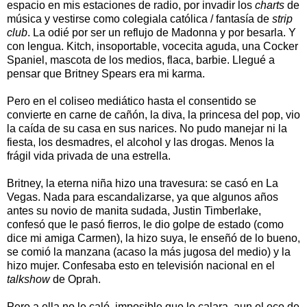
espacio en mis estaciones de radio, por invadir los
charts
de
música y vestirse como colegiala católica / fantasía de
strip
club
. La odié por ser un reflujo de Madonna y por besarla. Y
con lengua. Kitch, insoportable, vocecita aguda, una Cocker
Spaniel, mascota de los medios, flaca, barbie. Llegué a
pensar que Britney Spears era mi karma.
Pero en el coliseo mediático hasta el consentido se
convierte en carne de cañón, la diva, la princesa del pop, vio
la caída de su casa en sus narices. No pudo manejar ni la
fiesta, los desmadres, el alcohol y las drogas. Menos la
frágil vida privada de una estrella.
Britney, la eterna niña hizo una travesura: se casó en La
Vegas. Nada para escandalizarse, ya que algunos años
antes su novio de manita sudada, Justin Timberlake,
confesó que le pasó fierros, le dio golpe de estado (como
dice mi amiga Carmen), la hizo suya, le enseñó de lo bueno,
se comió la manzana (acaso la más jugosa del medio) y la
hizo mujer. Confesaba esto en televisión nacional en el
talkshow
de Oprah.
Pero a ella no le caló, imposible que le calara, aun el eco de