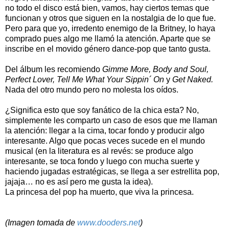
no todo el disco está bien, vamos, hay ciertos temas que
funcionan y otros que siguen en la nostalgia de lo que fue.
Pero para que yo, irredento enemigo de la Britney, lo haya
comprado pues algo me llamó la atención. Aparte que se
inscribe en el movido género dance-pop que tanto gusta.
Del álbum les recomiendo
Gimme More, Body and Soul,
Perfect Lover, Tell Me What Your Sippin´ On
y
Get Naked.
Nada del otro mundo pero no molesta los oídos.
¿Significa esto que soy fanático de la chica esta? No,
simplemente les comparto un caso de esos que me llaman
la atención: llegar a la cima, tocar fondo y producir algo
interesante. Algo que pocas veces sucede en el mundo
musical (en la literatura es al revés: se produce algo
interesante, se toca fondo y luego con mucha suerte y
haciendo jugadas estratégicas, se llega a ser estrellita pop,
jajaja… no es así pero me gusta la idea).
La princesa del pop ha muerto, que viva la princesa.
(Imagen tomada de
www.dooders.net
)