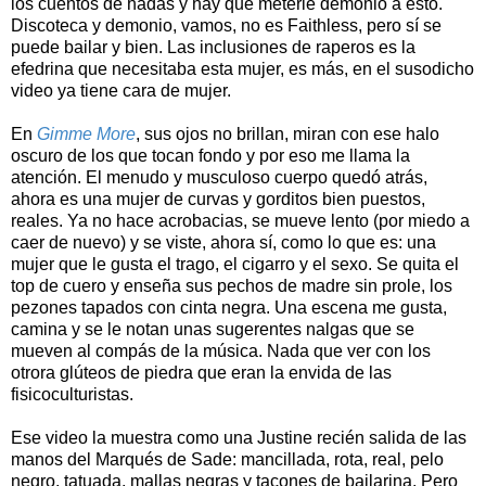
los cuentos de hadas y hay que meterle demonio a esto.
Discoteca y demonio, vamos, no es Faithless, pero sí se
puede bailar y bien. Las inclusiones de raperos es la
efedrina que necesitaba esta mujer, es más, en el susodicho
video ya tiene cara de mujer.
En
Gimme More
, sus ojos no brillan, miran con ese halo
oscuro de los que tocan fondo y por eso me llama la
atención. El menudo y musculoso cuerpo quedó atrás,
ahora es una mujer de curvas y gorditos bien puestos,
reales. Ya no hace acrobacias, se mueve lento (por miedo a
caer de nuevo) y se viste, ahora sí, como lo que es: una
mujer que le gusta el trago, el cigarro y el sexo. Se quita el
top de cuero y enseña sus pechos de madre sin prole, los
pezones tapados con cinta negra. Una escena me gusta,
camina y se le notan unas sugerentes nalgas que se
mueven al compás de la música. Nada que ver con los
otrora glúteos de piedra que eran la envida de las
fisicoculturistas.
Ese video la muestra como una Justine recién salida de las
manos del Marqués de Sade: mancillada, rota, real, pelo
negro, tatuada, mallas negras y tacones de bailarina. Pero