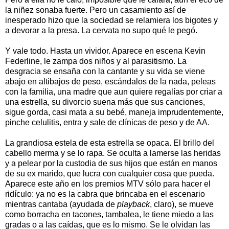
la niñez sonaba fuerte. Pero un casamiento así de
inesperado hizo que la sociedad se relamiera los bigotes y
a devorar a la presa. La cervata no supo qué le pegó.
Y vale todo. Hasta un vividor. Aparece en escena Kevin
Federline, le zampa dos niños y al parasitismo. La
desgracia se ensaña con la cantante y su vida se viene
abajo en altibajos de peso, escándalos de la nada, peleas
con la familia, una madre que aun quiere regalías por criar a
una estrella, su divorcio suena más que sus canciones,
sigue gorda, casi mata a su bebé, maneja imprudentemente,
pinche celulitis, entra y sale de clínicas de peso y de AA.
La grandiosa estela de esta estrella se opaca. El brillo del
cabello merma y se lo rapa. Se oculta a lamerse las heridas
y a pelear por la custodia de sus hijos que están en manos
de su ex marido, que lucra con cualquier cosa que pueda.
Aparece este año en los premios MTV sólo para hacer el
ridículo: ya no es la cabra que brincaba en el escenario
mientras cantaba (ayudada de
playback
, claro), se mueve
como borracha en tacones, tambalea, le tiene miedo a las
gradas o a las caídas, que es lo mismo. Se le olvidan las