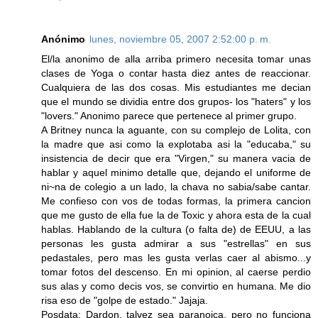
Anónimo
lunes, noviembre 05, 2007 2:52:00 p. m.
El/la anonimo de alla arriba primero necesita tomar unas
clases de Yoga o contar hasta diez antes de reaccionar.
Cualquiera de las dos cosas. Mis estudiantes me decian
que el mundo se dividia entre dos grupos- los "haters" y los
"lovers." Anonimo parece que pertenece al primer grupo.
A Britney nunca la aguante, con su complejo de Lolita, con
la madre que asi como la explotaba asi la "educaba," su
insistencia de decir que era "Virgen," su manera vacia de
hablar y aquel minimo detalle que, dejando el uniforme de
ni~na de colegio a un lado, la chava no sabia/sabe cantar.
Me confieso con vos de todas formas, la primera cancion
que me gusto de ella fue la de Toxic y ahora esta de la cual
hablas. Hablando de la cultura (o falta de) de EEUU, a las
personas les gusta admirar a sus "estrellas" en sus
pedastales, pero mas les gusta verlas caer al abismo...y
tomar fotos del descenso. En mi opinion, al caerse perdio
sus alas y como decis vos, se convirtio en humana. Me dio
risa eso de "golpe de estado." Jajaja.
Posdata: Dardon, talvez sea paranoica, pero no funciona