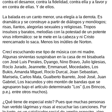
contra el desamor, contra la fidelidad, contra ella y a favor y
en contra de ellas. Y de ellos.
La balada es un canto menor, una elegía a la derrota. Es
dramática y se construye a partir de diálogos y monólogos;
risas, llantos, alegorías sexuales y religiosas. Tropos
insulsos y baratos, melodías con la potestad de un potente
virus informático: se te mete en la cabeza y ni Cristo
reencarnado lo saca. Menos los inútiles de Norton.
Crecí escuchando ese tipo de música con mi madre.
Algunas sirvientas suspiraban en la casa de mi bisabuela
con José Luis Perales, Dyango, Nino Bravo, Julio Iglesias,
Rocío Jurado, Jeannette, Emmanuel, Mocedades, Los
Bukis, Amanda Miguel, Rocío Durcal, Joan Sebastian,
Marisela, Carlos Mata, Gualberto Ibarreto, José José, Juan
Gabriel, Los Iracundos y otro montón de bandas que se
agruparon bajo el artículo determinado "Los" (Los Brincos,
p.e.j. entre otros muchos).
¿Qué tiene de especial esto? Pues que muchas personas
han vertido lágrimas y risas al escuchar las canciones. Por
lo tanto, es un catalizador social de amplio espectro, algo