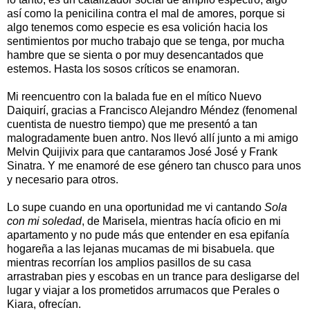
así como la penicilina contra el mal de amores, porque si
algo tenemos como especie es esa volición hacia los
sentimientos por mucho trabajo que se tenga, por mucha
hambre que se sienta o por muy desencantados que
estemos. Hasta los sosos críticos se enamoran.
Mi reencuentro con la balada fue en el mítico Nuevo
Daiquirí, gracias a Francisco Alejandro Méndez (fenomenal
cuentista de nuestro tiempo) que me presentó a tan
malogradamente buen antro. Nos llevó allí junto a mi amigo
Melvin Quijivix para que cantaramos José José y Frank
Sinatra. Y me enamoré de ese género tan chusco para unos
y necesario para otros.
Lo supe cuando en una oportunidad me vi cantando
Sola
con mi soledad
, de Marisela, mientras hacía oficio en mi
apartamento y no pude más que entender en esa epifanía
hogareña a las lejanas mucamas de mi bisabuela. que
mientras recorrían los amplios pasillos de su casa
arrastraban pies y escobas en un trance para desligarse del
lugar y viajar a los prometidos arrumacos que Perales o
Kiara, ofrecían.