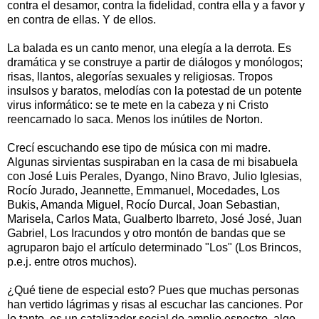
contra el desamor, contra la fidelidad, contra ella y a favor y
en contra de ellas. Y de ellos.
La balada es un canto menor, una elegía a la derrota. Es
dramática y se construye a partir de diálogos y monólogos;
risas, llantos, alegorías sexuales y religiosas. Tropos
insulsos y baratos, melodías con la potestad de un potente
virus informático: se te mete en la cabeza y ni Cristo
reencarnado lo saca. Menos los inútiles de Norton.
Crecí escuchando ese tipo de música con mi madre.
Algunas sirvientas suspiraban en la casa de mi bisabuela
con José Luis Perales, Dyango, Nino Bravo, Julio Iglesias,
Rocío Jurado, Jeannette, Emmanuel, Mocedades, Los
Bukis, Amanda Miguel, Rocío Durcal, Joan Sebastian,
Marisela, Carlos Mata, Gualberto Ibarreto, José José, Juan
Gabriel, Los Iracundos y otro montón de bandas que se
agruparon bajo el artículo determinado "Los" (Los Brincos,
p.e.j. entre otros muchos).
¿Qué tiene de especial esto? Pues que muchas personas
han vertido lágrimas y risas al escuchar las canciones. Por
lo tanto, es un catalizador social de amplio espectro, algo