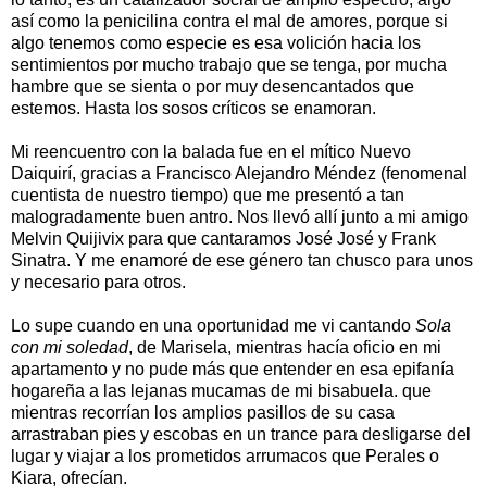
así como la penicilina contra el mal de amores, porque si
algo tenemos como especie es esa volición hacia los
sentimientos por mucho trabajo que se tenga, por mucha
hambre que se sienta o por muy desencantados que
estemos. Hasta los sosos críticos se enamoran.
Mi reencuentro con la balada fue en el mítico Nuevo
Daiquirí, gracias a Francisco Alejandro Méndez (fenomenal
cuentista de nuestro tiempo) que me presentó a tan
malogradamente buen antro. Nos llevó allí junto a mi amigo
Melvin Quijivix para que cantaramos José José y Frank
Sinatra. Y me enamoré de ese género tan chusco para unos
y necesario para otros.
Lo supe cuando en una oportunidad me vi cantando
Sola
con mi soledad
, de Marisela, mientras hacía oficio en mi
apartamento y no pude más que entender en esa epifanía
hogareña a las lejanas mucamas de mi bisabuela. que
mientras recorrían los amplios pasillos de su casa
arrastraban pies y escobas en un trance para desligarse del
lugar y viajar a los prometidos arrumacos que Perales o
Kiara, ofrecían.