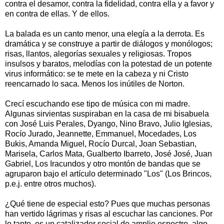
contra el desamor, contra la fidelidad, contra ella y a favor y
en contra de ellas. Y de ellos.
La balada es un canto menor, una elegía a la derrota. Es
dramática y se construye a partir de diálogos y monólogos;
risas, llantos, alegorías sexuales y religiosas. Tropos
insulsos y baratos, melodías con la potestad de un potente
virus informático: se te mete en la cabeza y ni Cristo
reencarnado lo saca. Menos los inútiles de Norton.
Crecí escuchando ese tipo de música con mi madre.
Algunas sirvientas suspiraban en la casa de mi bisabuela
con José Luis Perales, Dyango, Nino Bravo, Julio Iglesias,
Rocío Jurado, Jeannette, Emmanuel, Mocedades, Los
Bukis, Amanda Miguel, Rocío Durcal, Joan Sebastian,
Marisela, Carlos Mata, Gualberto Ibarreto, José José, Juan
Gabriel, Los Iracundos y otro montón de bandas que se
agruparon bajo el artículo determinado "Los" (Los Brincos,
p.e.j. entre otros muchos).
¿Qué tiene de especial esto? Pues que muchas personas
han vertido lágrimas y risas al escuchar las canciones. Por
lo tanto, es un catalizador social de amplio espectro, algo