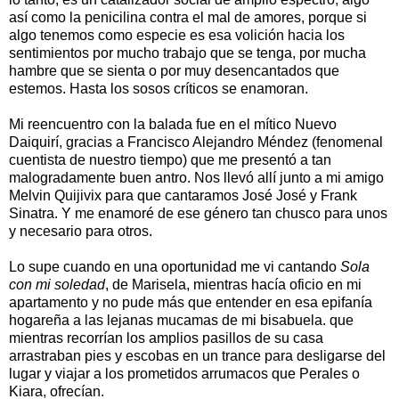
así como la penicilina contra el mal de amores, porque si
algo tenemos como especie es esa volición hacia los
sentimientos por mucho trabajo que se tenga, por mucha
hambre que se sienta o por muy desencantados que
estemos. Hasta los sosos críticos se enamoran.
Mi reencuentro con la balada fue en el mítico Nuevo
Daiquirí, gracias a Francisco Alejandro Méndez (fenomenal
cuentista de nuestro tiempo) que me presentó a tan
malogradamente buen antro. Nos llevó allí junto a mi amigo
Melvin Quijivix para que cantaramos José José y Frank
Sinatra. Y me enamoré de ese género tan chusco para unos
y necesario para otros.
Lo supe cuando en una oportunidad me vi cantando
Sola
con mi soledad
, de Marisela, mientras hacía oficio en mi
apartamento y no pude más que entender en esa epifanía
hogareña a las lejanas mucamas de mi bisabuela. que
mientras recorrían los amplios pasillos de su casa
arrastraban pies y escobas en un trance para desligarse del
lugar y viajar a los prometidos arrumacos que Perales o
Kiara, ofrecían.