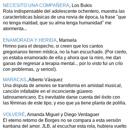
NECESITO UNA COMPAÑERA
, Los Bukis
Rola indispensable del adolescente ochentero, muestra las
características básicas de una novia de época, la frase "que
no tenga maldad, que su alma tenga humanidad" me
atormenta...
ENAMORADA Y HERIDA
, Marisela
Himno para el despecho, si creen que los cantos
gregorianos tienen mística, no la han escuchado. (Por cierto,
yo estaba enamorado de ella y ahora que la miro, me dan
ganas de regresar a terapia mental... por lo visto fui un crío
con problemas, ¡y serios!).
MARACAS
, Alberto Vásquez
Una disputa de amores se transforma en amistad musical,
canción infaltable en el inconciente güarero
latinoamericano. Es inevitable darse cuenta del éxito con
las féminas de este tipo, y eso que ya tiene planta de polilla.
VOLVERÉ
, Amanda Miguel y Diego Verdaguer
El eterno retorno de Borges no se compara a esta versión
kantiana del amor. JLB, al escuchar esta rola, hubiera vuelto