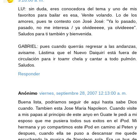
9:28:00 a. m.
LU!: sin duda, eres conocedora del tema y uno de mis
favoritos para bailar es esa, Venite volando. Lo de los
amores, pues te contesto con José José: "Ya lo pasado,
pasado, no me interesa / ya olvideeeee, ya olvideeee".
Saludos para ti también y bienvenida.
GABRIEL: pues cuando querrás regresar a las andanzas,
avisame. Lástima que el Nuevo Daiquirí está fuera de
circulación para ir toamr chela y cantar a todo pulmón.
Saludos.
Responder
Anónimo
viernes, septiembre 28, 2007 12:13:00 a. m.
Buena lista, podriamos seguir de aqui hasta sabe Dios
cuando. Tambien esta Jose Maria Napoleon. Cuando visite
a mis papas al principio de este anyo en Guate le pedi a mi
esposo que me pusiera todos sus exitos en el iPod. Mi
hermana y yo compartimos este iPod en camino al Peten y
despues, cuando ella se puso a descansar me quede
escuchando la musica de Napoleon sola. Era un bus de