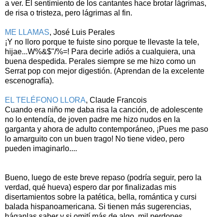
a ver. El sentimiento de los cantantes hace brotar lágrimas,
de risa o tristeza, pero lágrimas al fin.
ME LLAMAS
, José Luis Perales
¡Y no lloro porque te fuiste sino porque te llevaste la tele,
hijae...W%&$"/%=! Para decirle adiós a cualquiera, una
buena despedida. Perales siempre se me hizo como un
Serrat pop con mejor digestión. (Aprendan de la excelente
escenografía).
EL TELÉFONO LLORA
, Claude Francois
Cuando era niño me daba risa la canción, de adolescente
no lo entendía, de joven padre me hizo nudos en la
garganta y ahora de adulto contemporáneo, ¡Pues me paso
lo amarguito con un buen trago! No tiene video, pero
pueden imaginarlo....
Bueno, luego de este breve repaso (podría seguir, pero la
verdad, qué hueva) espero dar por finalizadas mis
disertamientos sobre la patética, bella, romántica y cursi
balada hispanoamericana. Si tienen más sugerencias,
háganlas saber y si omití más de algo, mil perdones...