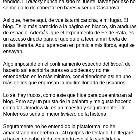
tendido. El
quicky
nunca ha sido mi fuerte, talvez por eso no
se me da lo de conectar en bares y ser un Casanova.
Así que, heme aquí, de vuelta a mi cancha, a mi lugar. El
blog. Es lo más parecido a la página en blanco, sin ataduras
de espacio. Además, que el experimento de Fe de Rata, es
un acceso directo para el que quiera leer, a mi libreta de
notas literaria. Aquí aparecen en primicia mis libros, aquí se
ensayan.
Algo imposible en el confinamiento estrecho del
tweet
, de
hacerlo así escribiría puras estupideces y no me
entenderían en lo más mínimo, convirtiéndome así en uno
más de los que engrosan la multimillonada de usuarios.
Lo sé, hay trucos, como este que hice para que entraran al
blog. Pero soy un purista de la palabra y me gusta hacerlo
como tal. Jorodowski es un maestro y seguramente Tito
Monterroso sería el mejor
twittero
de la historia.
Seguramente no he entendido la plataforma, no he
amaestrado mi cerebro a 140 golpes de teclado. Lo llegaré
a hacer, no cabe duda, entiendo eso sí la viabilidad y