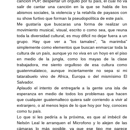
canción POP, despertar un orgullo por tu país, el cual no va
salir de cantar una canción en la que se habla de los
abismos sociales, la violencia y la retahíla de payasos con
su show furtivo que forman la pseudopolítica de este país.
Me gustaría que buscaras una forma de realizar un
movimiento musical, visual, escrito o como sea, que reuna
toda la diversidad cultural, es muy dificil no dejar fuera a un
grupo. Hay que ver a "los tamales", "la marimba"
simplemente como elementos que buscan enmarcar toda la
cultura de un país, aunque yo no viva en un hoyo en el piso
en medio de la jungla, como los mayas de la clase
trabajadora, me siento orgulloso de esa cultura como
guatenmalateco, aunque inciertamente no sepa si mi
tatarabuelo vino de Africa, Europa o del mismísimo El
Salvador.
Aplaudo el intento de entregarle a la gente una isla de
esperanza en medio de todos los problemas que hacen
que cualquier guatemalteco quiera salir corriendo a vivir al
extranjero, o al menos lejos de lo que hoy por hoy, conoces
como tu país.
Lo que si les pediría a la próxima, es que al imbécil de
Nelsón Leal le arranquen el Microfono y lo alejen de las
cámaras lo más posible, ya que ese tipo me parece