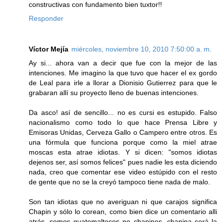
constructivas con fundamento bien tuxtor!!
Responder
Víctor Mejía
miércoles, noviembre 10, 2010 7:50:00 a. m.
Ay si... ahora van a decir que fue con la mejor de las
intenciones. Me imagino la que tuvo que hacer el ex gordo
de Leal para irle a llorar a Dionisio Gutierrez para que le
grabaran allí su proyecto lleno de buenas intenciones.
Da asco! así de sencillo... no es cursi es estupido. Falso
nacionalismo como todo lo que hace Prensa Libre y
Emisoras Unidas, Cerveza Gallo o Campero entre otros. Es
una fórmula que funciona porque como la miel atrae
moscas esta atrae idiotas. Y si dicen: "somos idiotas
dejenos ser, así somos felices" pues nadie les esta diciendo
nada, creo que comentar ese video estúpido con el resto
de gente que no se la creyó tampoco tiene nada de malo.
Son tan idiotas que no averiguan ni que carajos significa
Chapin y sólo lo corean, como bien dice un comentario alli
atrás, somos guatemaltecos no chapines, chapina será la