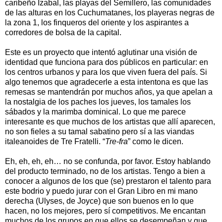
caribeño Izabal, las playas del Semillero, las comunidades
de las alturas en los Cuchumatanes, los playeras negras de
la zona 1, los finqueros del oriente y los aspirantes a
corredores de bolsa de la capital.
Este es un proyecto que intentó aglutinar una visión de
identidad que funciona para dos públicos en particular: en
los centros urbanos y para los que viven fuera del país. Si
algo tenemos que agradecerle a esta intentona es que las
remesas se mantendrán por muchos años, ya que apelan a
la nostalgia de los paches los jueves, los tamales los
sábados y la marimba dominical. Lo que me parece
interesante es que muchos de los artistas que allí aparecen,
no son fieles a su tamal sabatino pero sí a las viandas
italeanoides de Tre Fratelli. “
Tre-fra
” como le dicen.
Eh, eh, eh, eh… no se confunda, por favor. Estoy hablando
del producto terminado, no de los artistas. Tengo a bien a
conocer a algunos de los que (se) prestaron el talento para
este bodrio y puedo jurar con el Gran Libro en mi mano
derecha (Ulyses, de Joyce) que son buenos en lo que
hacen, no los mejores, pero sí competitivos. Me encantan
muchos de los grupos en que ellos se desempeñan y que