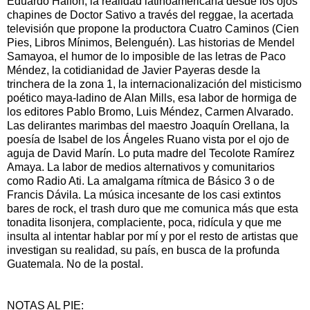
Eduardo Halfon; la realidad latinoamericana desde los ojos
chapines de Doctor Sativo a través del reggae, la acertada
televisión que propone la productora Cuatro Caminos (Cien
Pies, Libros Mínimos, Belenguén). Las historias de Mendel
Samayoa, el humor de lo imposible de las letras de Paco
Méndez, la cotidianidad de Javier Payeras desde la
trinchera de la zona 1, la internacionalización del misticismo
poético maya-ladino de Alan Mills, esa labor de hormiga de
los editores Pablo Bromo, Luis Méndez, Carmen Alvarado.
Las delirantes marimbas del maestro Joaquín Orellana, la
poesía de Isabel de los Ángeles Ruano vista por el ojo de
aguja de David Marín. Lo puta madre del Tecolote Ramírez
Amaya. La labor de medios alternativos y comunitarios
como Radio Ati. La amalgama rítmica de Básico 3 o de
Francis Dávila. La música incesante de los casi extintos
bares de rock, el trash duro que me comunica más que esta
tonadita lisonjera, complaciente, poca, ridícula y que me
insulta al intentar hablar por mí y por el resto de artistas que
investigan su realidad, su país, en busca de la profunda
Guatemala. No de la postal.
NOTAS AL PIE: