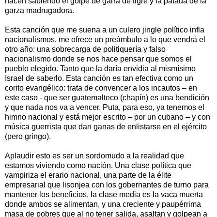
nacen sabiendo el golpe de garra de tigre y la patada de la
garza madrugadora.
Esta canción que me suena a un culero jingle político infla
nacionalismos, me ofrece un preámbulo a lo que vendrá el
otro año: una sobrecarga de politiquería y falso
nacionalismo donde se nos hace pensar que somos el
pueblo elegido. Tanto que la daría envidia al mismísimo
Israel de saberlo. Esta canción es tan efectiva como un
corito evangélico: trata de convencer a los incautos – en
este caso - que ser guatemalteco (chapín) es una bendición
y que nada nos va a vencer. Puta, para eso, ya tenemos el
himno nacional y está mejor escrito – por un cubano – y con
música guerrista que dan ganas de enlistarse en el ejército
(pero gringo).
Aplaudir esto es ser un sordomudo a la realidad que
estamos viviendo como nación. Una clase política que
vampiriza el erario nacional, una parte de la élite
empresarial que lisonjea con los gobernantes de turno para
mantener los beneficios, la clase media es la vaca muerta
donde ambos se alimentan, y una creciente y paupérrima
masa de pobres que al no tener salida, asaltan y golpean a