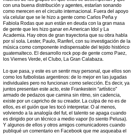
con una buena distribución y agentes, estarían sonando
como merecen en el circuito internacional. Fuera del apoyo
vía celular que se le hizo a gente como Carlos Peña y
Fabiola Rodas que aun están en deuda con la gran masa
de gente que les hizo ganar en American Idol y La
Academia. Hay otros de gran trayectoria que su obra habla
por sí sola. Lester, Paulo, Ranferí, con su investigación de la
música como componente indispensable del tejido histórico
guatemalteco. El desarrollo rock pop de gente como Paez,
los Viernes Verde, el Clubo, La Gran Calabaza.
Lo que pasa, y este es un sentir muy personal, que ellos son
como los futbolistas argentinos: de lo mejor en las jugadas
individuales pero no funcionan como selección. Es decir, ya
juntos presentan este acto, este Frankestein “artístico”
armado de pedazos que camina sin ritmo, sin cadencia,
existe por un capricho de su creador. La culpa de no es de
ellos, es el guión que les tocó interpretar. O al menos,
volviendo a la analogía del fut, el talento se apaga cuando
es dirigido por un técnico a medio vapor (lo siento Pelusa).
Y algunos de ellos y otros amigos comunicadores cuando
publiqué un comentario en Facebook que me asqueaba el