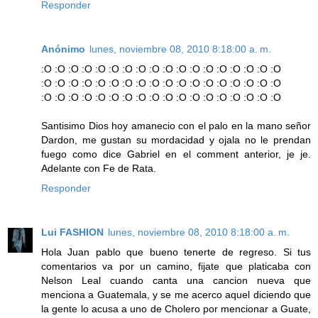
Responder
Anónimo
lunes, noviembre 08, 2010 8:18:00 a. m.
:O :O :O :O :O :O :O :O :O :O :O :O :O :O :O :O :O :O
:O :O :O :O :O :O :O :O :O :O :O :O :O :O :O :O :O :O
:O :O :O :O :O :O :O :O :O :O :O :O :O :O :O :O :O :O
Santisimo Dios hoy amanecio con el palo en la mano señor
Dardon, me gustan su mordacidad y ojala no le prendan
fuego como dice Gabriel en el comment anterior, je je.
Adelante con Fe de Rata.
Responder
Lui FASHION
lunes, noviembre 08, 2010 8:18:00 a. m.
Hola Juan pablo que bueno tenerte de regreso. Si tus
comentarios va por un camino, fijate que platicaba con
Nelson Leal cuando canta una cancion nueva que
menciona a Guatemala, y se me acerco aquel diciendo que
la gente lo acusa a uno de Cholero por mencionar a Guate,