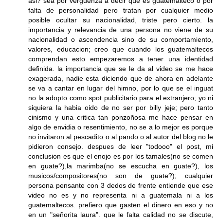
asi? sea por verguenza a decir que es guatemalteco o por
falta de personalidad pero tratan por cualquier medio
posible ocultar su nacionalidad, triste pero cierto. la
importancia y relevancia de una persona no viene de su
nacionalidad o ascendencia sino de su comportamiento,
valores, educacion; creo que cuando los guatemaltecos
comprendan esto empezaremos a tener una identidad
definida. la importancia que se le da al video se me hace
exagerada, nadie esta diciendo que de ahora en adelante
se va a cantar en lugar del himno, por lo que se el inguat
no la adopto como spot publicitario para el extranjero; yo ni
siquiera la habia oido de no ser por billy jeje; pero tanto
cinismo y una critica tan ponzoñosa me hace pensar en
algo de envidia o resentimiento, no se a lo mejor es porque
no invitaron al pescadito o al pando o al autor del blog no le
pidieron consejo. despues de leer "todooo" el post, mi
conclusion es que el enojo es por los tamales(no se comen
en guate?),la marimba(no se escucha en guate?), los
musicos/compositores(no son de guate?); cualquier
persona pensante con 3 dedos de frente entiende que ese
video no es y no representa ni a guatemala ni a los
guatemaltecos. prefiero que gasten el dinero en eso y no
en un "señorita laura". que le falta calidad no se discute,