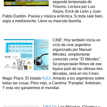
segunda temporada de
Trisoms. Lectura por Luis
Alejos, Erick de León y Juan
Pablo Dardón. Poesía y música ecléctica. Si toda sale bien,
orgía a medianoche. Lleve su mascota favorita.
CINE: Hoy también inicia un
ciclo de cine argentino
organizado por Manuel
Méndez, simplemente
conocido como "El Méndez".
Se proyectarán filmes de ese
lejano país de las últimas tres
décadas, será en los Cines
Magic Place. El listado
AQUI
. Amarás a los argentinos sobre
todas las cosas. Pero más, a Carolina "Pampita" Ardohain.
Y esta vez ganaremos el mundial.
FIESTA
: Los Mojarras, Cósmica y