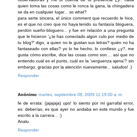
quien toma las cosas como le ronca la gana, la chingadera
se da en cualquier lugar... so what?
para serte sincera, el único comment que recuerdo le hice,
es el que no creo que no haya tenido su fantasía bloguera,
perdón sueño-bloguero... y fue en relación a una pregunta
que le hicieron '¿te has conectado algún culo por medio de
tu blog?' digo, a quien no le gustan sus letras? quién no ha
fantaseado con ellas? yo lo he hecho, lo confieso ¿y?, me
gusta cómo escribe, dice las cosas como son.... así que no
entiendo cuál es el punto, cuál es la 'verguenza ajena'? sin
embargo, gracias por la atención nuevamente... saludos! :)
Responder
Anónimo
martes, septiembre 08, 2009 11:19:00 a. m.
fe de errata: (jajajaja) ups! lo siento por mi garrafal error,
es: deberías, es que ayer no andaba en este mundo y fue
escrito a la carrera... :)
Analu
Responder