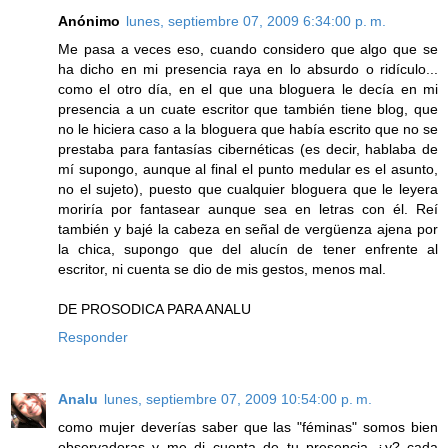
Anónimo
lunes, septiembre 07, 2009 6:34:00 p. m.
Me pasa a veces eso, cuando considero que algo que se
ha dicho en mi presencia raya en lo absurdo o ridículo...
como el otro día, en el que una bloguera le decía en mi
presencia a un cuate escritor que también tiene blog, que
no le hiciera caso a la bloguera que había escrito que no se
prestaba para fantasías cibernéticas (es decir, hablaba de
mí supongo, aunque al final el punto medular es el asunto,
no el sujeto), puesto que cualquier bloguera que le leyera
moriría por fantasear aunque sea en letras con él. Reí
también y bajé la cabeza en señal de vergüenza ajena por
la chica, supongo que del alucín de tener enfrente al
escritor, ni cuenta se dio de mis gestos, menos mal.
DE PROSODICA PARA ANALU
Responder
Analu
lunes, septiembre 07, 2009 10:54:00 p. m.
como mujer deverías saber que las "féminas" somos bien
observadoras y me di cuenta de tu presencia ¿y? cada