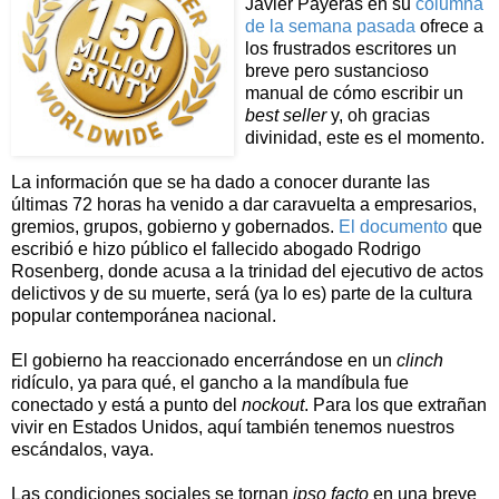
Javier Payeras en su
columna
de la semana pasada
ofrece a
los frustrados escritores un
breve pero sustancioso
manual de cómo escribir un
best seller
y, oh gracias
divinidad, este es el momento.
La información que se ha dado a conocer durante las
últimas 72 horas ha venido a dar caravuelta a empresarios,
gremios, grupos, gobierno y gobernados.
El documento
que
escribió e hizo público el fallecido abogado Rodrigo
Rosenberg, donde acusa a la trinidad del ejecutivo de actos
delictivos y de su muerte, será (ya lo es) parte de la cultura
popular contemporánea nacional.
El gobierno ha reaccionado encerrándose en un
clinch
ridículo, ya para qué, el gancho a la mandíbula fue
conectado y está a punto del
nockout
. Para los que extrañan
vivir en Estados Unidos, aquí también tenemos nuestros
escándalos, vaya.
Las condiciones sociales se tornan
ipso facto
en una breve