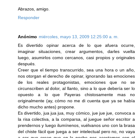
Abrazos, amigo.
Responder
Anónimo
miércoles, mayo 13, 2009 12:25:00 a. m.
Es divertido opinar acerca de lo que afuera ocurre,
imaginar situaciones, crear argumentos, darles vuelta
luego, asumirlos como cercanos, casi propios y originales
después.
Creer que el tiempo transcurrido, sea una hora o un año,
nos otorgan el derecho de opinar, ignorando las emociones
de los reales protagonistas, emociones que no se
circunscriben al dolor, al llanto, sino a lo que debería ser lo
opuesto a lo que Payeras chistosamente mas no
originalmente (ay, cómo no me di cuenta que ya se había
dicho mucho antes) propone.
Es divertido, jua jua jua, muy cómico, jue jue jue, convoca a
la risa colectiva, a la comparsa, al juegue señor escritor a
prendernos y luego ilumínenos, vuélvanos uno con la brasa
del chiste fácil que juega a ser intelectual pero no, no vaya
a ser que crean que en la noche nos acostamos con el