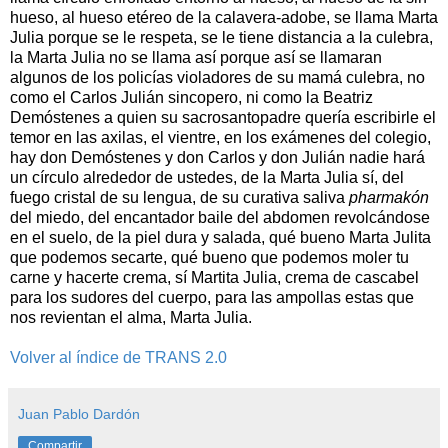
hueso, al hueso etéreo de la calavera-adobe, se llama Marta
Julia porque se le respeta, se le tiene distancia a la culebra,
la Marta Julia no se llama así porque así se llamaran
algunos de los policías violadores de su mamá culebra, no
como el Carlos Julián sincopero, ni como la Beatriz
Demóstenes a quien su sacrosantopadre quería escribirle el
temor en las axilas, el vientre, en los exámenes del colegio,
hay don Demóstenes y don Carlos y don Julián nadie hará
un círculo alrededor de ustedes, de la Marta Julia sí, del
fuego cristal de su lengua, de su curativa saliva
pharmakón
del miedo, del encantador baile del abdomen revolcándose
en el suelo, de la piel dura y salada, qué bueno Marta Julita
que podemos secarte, qué bueno que podemos moler tu
carne y hacerte crema, sí Martita Julia, crema de cascabel
para los sudores del cuerpo, para las ampollas estas que
nos revientan el alma, Marta Julia.
Volver al índice de TRANS 2.0
Juan Pablo Dardón
Compartir