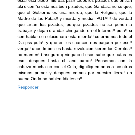
estar escribiedo mierdas pss!! todos los pizados que entran
aki dicen "si estamos bien pizados, que Gandara no se que,
que el Gobierno es una mierda, que la Religion, que la
Madre de las Putas!! y mierda y media! PUTA!!! de verdad
que artan los pizados, porque pizados no se ponen a
trabajar y dejan d andar chingando en el Internet!! puta!! si
con hablar se solucionara esta mierda!! cotorriemos todo el
Dia pss puta!! y que en los chances nos paguen por eso!!
verga!! unos Imbeciles hasta revolucion kieren los Cerotes!!
no mamen! t aseguro q ninguno d esos sabe que putas es
eso! despues hasta chilland paran! Pensemos con la
cabeza mucha no con el Culo, dignifiquemonos a nosotros
mismos primer y despues vemos por nuestra tierra! en
buena Onda no hablen Idioteses!!
Responder