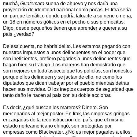
muchá,
Guatemara
suena de ahuevo y nos daría una
proyección de identidad nacional como pocas. El Irtra sería
un parque temático donde podría tatuarle a su nene o nena,
un 18 en números góticos en el pecho o sus piernecitas.
Digo, desde pequeños tienen que aprender a querer a su
país ¿verdad?
De esa cuenta, no habría delito. Les estamos pagando con
nuestros impuestos a unos delincuentes en el poder que
son ineficientes, prefiero pagarles a unos delincuentes que
hagan bien su trabajo. Los mareros han demostrado que
son mejores en todo aspecto que los policías, son honestos
porque ellos delinquen y se jactan de ello, no como los
diputados que dicen trabajar por el pueblo mientras detrás
hacen sus movidas. O los ineptos cuerpos de seguridad que
tanto daño le hacen al país con su doble accionar.
Es decir, ¿qué buscan los mareros? Dinero. Son
mercenarios al mejor postor. En Irak, las empresas gringas
encargadas de la reconstrucción del país, que el mismo
estado norteamericano chingó, son protegidas por
empresas como Blackwater. ¿No es mejor pagarles a ellos