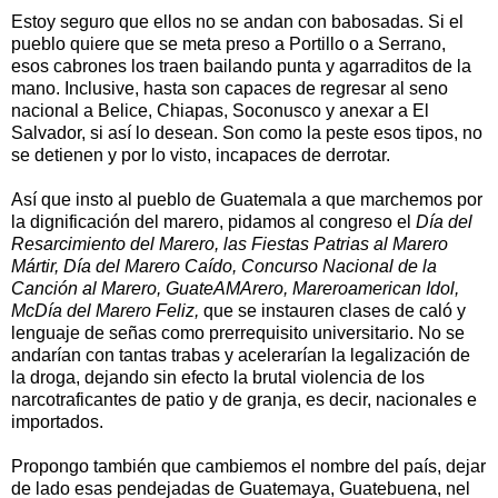
Estoy seguro que ellos no se andan con babosadas. Si el
pueblo quiere que se meta preso a Portillo o a Serrano,
esos cabrones los traen bailando punta y agarraditos de la
mano. Inclusive, hasta son capaces de regresar al seno
nacional a Belice, Chiapas, Soconusco y anexar a El
Salvador, si así lo desean. Son como la peste esos tipos, no
se detienen y por lo visto, incapaces de derrotar.
Así que insto al pueblo de Guatemala a que marchemos por
la dignificación del marero, pidamos al congreso el
Día del
Resarcimiento del Marero, las Fiestas Patrias al Marero
Mártir, Día del Marero Caído, Concurso Nacional de la
Canción al Marero, GuateAMArero, Mareroamerican Idol,
McDía del Marero Feliz,
que se instauren clases de caló y
lenguaje de señas como prerrequisito universitario. No se
andarían con tantas trabas y acelerarían la legalización de
la droga, dejando sin efecto la brutal violencia de los
narcotraficantes de patio y de granja, es decir, nacionales e
importados.
Propongo también que cambiemos el nombre del país, dejar
de lado esas pendejadas de Guatemaya, Guatebuena, nel