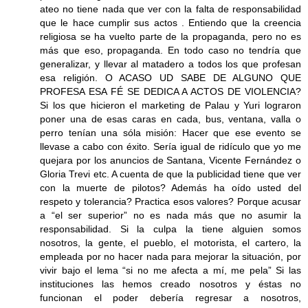
ateo no tiene nada que ver con la falta de responsabilidad
que le hace cumplir sus actos . Entiendo que la creencia
religiosa se ha vuelto parte de la propaganda, pero no es
más que eso, propaganda. En todo caso no tendría que
generalizar, y llevar al matadero a todos los que profesan
esa religión. O ACASO UD SABE DE ALGUNO QUE
PROFESA ESA FÉ SE DEDICA A ACTOS DE VIOLENCIA?
Si los que hicieron el marketing de Palau y Yuri lograron
poner una de esas caras en cada, bus, ventana, valla o
perro tenían una sóla misión: Hacer que ese evento se
llevase a cabo con éxito. Sería igual de ridículo que yo me
quejara por los anuncios de Santana, Vicente Fernández o
Gloria Trevi etc. A cuenta de que la publicidad tiene que ver
con la muerte de pilotos? Además ha oído usted del
respeto y tolerancia? Practica esos valores? Porque acusar
a “el ser superior” no es nada más que no asumir la
responsabilidad. Si la culpa la tiene alguien somos
nosotros, la gente, el pueblo, el motorista, el cartero, la
empleada por no hacer nada para mejorar la situación, por
vivir bajo el lema “si no me afecta a mí, me pela” Si las
instituciones las hemos creado nosotros y éstas no
funcionan el poder debería regresar a nosotros,