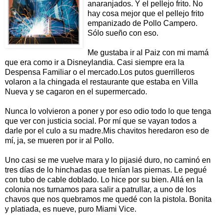
anaranjados. Y el pellejo frito. No
hay cosa mejor que el pellejo frito
empanizado de Pollo Campero.
Sólo sueño con eso.
Me gustaba ir al Paiz con mi mamá
que era como ir a Disneylandia. Casi siempre era la
Despensa Familiar o el mercado.Los putos guerrilleros
volaron a la chingada el restaurante que estaba en Villa
Nueva y se cagaron en el supermercado.
Nunca lo volvieron a poner y por eso odio todo lo que tenga
que ver con justicia social. Por mí que se vayan todos a
darle por el culo a su madre.Mis chavitos heredaron eso de
mí, ja, se mueren por ir al Pollo.
Uno casi se me vuelve mara y lo pijasié duro, no caminó en
tres días de lo hinchadas que tenían las piernas. Le pegué
con tubo de cable doblado. Lo hice por su bien. Allá en la
colonia nos turnamos para salir a patrullar, a uno de los
chavos que nos quebramos me quedé con la pistola. Bonita
y platiada, es nueve, puro Miami Vice.