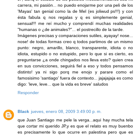
carrera, mi pasión... no puedo enojarme por una peli de los
'Mayas' tan genial como la de Mel (es joliwud ps!!!) y con
ésta fabula q nos regalas y q es simplemente genial,
sensual!!! me reí mucho y comprendí muchas realidades
"humanas o ¿de animales?"... el postrecillo de la tarde.
Imágenes precisas y comparaciones sutiles, ayayay! nose...
nose! de todas formas creo q todos partimos de un mismo
punto: negro, amarillo, blanco, transparente, idiota o no
idiota, estupido o no estupido, pero lo que si es cierto, es
preguntarse ¿a onde chingados nos lleva esto? quien crea
en sus convicciones, seguirá fiel a eso y todos pensamos
distinto! ya ni sigo porq me enojo y parare como el
famosisimo 'santiago' fuera de contexto... jajajajaja es como
digo: 'leve, leve... que la vida es breve' saludos
Responder
Black
jueves, enero 08, 2009 3:49:00 p. m.
que Juan Santiago me pele la verga...aqui hay mucha tela
que cortar mi querido JP,y es que el relato es muy buenbo
es precisamente lo que ocurre en palestina pero que es