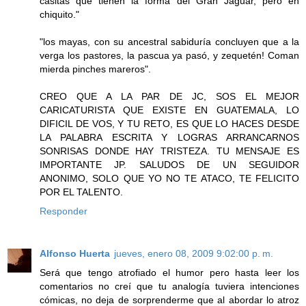
casitas que tienen la forma del Gran Jaguar, pero en
chiquito."
"los mayas, con su ancestral sabiduría concluyen que a la
verga los pastores, la pascua ya pasó, y zequetén! Coman
mierda pinches mareros".
CREO QUE A LA PAR DE JC, SOS EL MEJOR
CARICATURISTA QUE EXISTE EN GUATEMALA, LO
DIFICIL DE VOS, Y TU RETO, ES QUE LO HACES DESDE
LA PALABRA ESCRITA Y LOGRAS ARRANCARNOS
SONRISAS DONDE HAY TRISTEZA. TU MENSAJE ES
IMPORTANTE JP. SALUDOS DE UN SEGUIDOR
ANONIMO, SOLO QUE YO NO TE ATACO, TE FELICITO
POR EL TALENTO.
Responder
Alfonso Huerta
jueves, enero 08, 2009 9:02:00 p. m.
Será que tengo atrofiado el humor pero hasta leer los
comentarios no creí que tu analogía tuviera intenciones
cómicas, no deja de sorprenderme que al abordar lo atroz