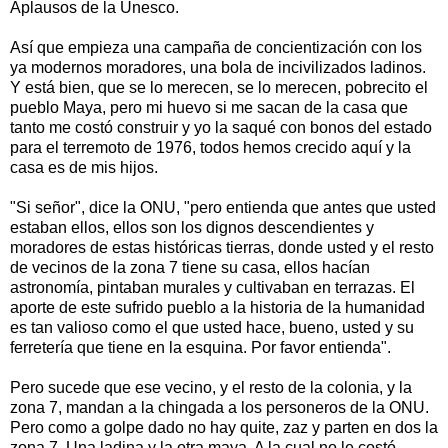
Aplausos de la Unesco.
Así que empieza una campaña de concientización con los
ya modernos moradores, una bola de incivilizados ladinos.
Y está bien, que se lo merecen, se lo merecen, pobrecito el
pueblo Maya, pero mi huevo si me sacan de la casa que
tanto me costó construir y yo la saqué con bonos del estado
para el terremoto de 1976, todos hemos crecido aquí y la
casa es de mis hijos.
"Si señor", dice la ONU, "pero entienda que antes que usted
estaban ellos, ellos son los dignos descendientes y
moradores de estas históricas tierras, donde usted y el resto
de vecinos de la zona 7 tiene su casa, ellos hacían
astronomía, pintaban murales y cultivaban en terrazas. El
aporte de este sufrido pueblo a la historia de la humanidad
es tan valioso como el que usted hace, bueno, usted y su
ferretería que tiene en la esquina. Por favor entienda".
Pero sucede que ese vecino, y el resto de la colonia, y la
zona 7, mandan a la chingada a los personeros de la ONU.
Pero como a golpe dado no hay quite, zaz y parten en dos la
zona 7. Una ladina y la otra maya. A la cual no le costó