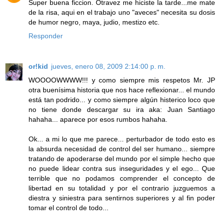
Super buena ficcion. Otravez me hiciste la tarde...me mate
de la risa, aqui en el trabajo uno "aveces" necesita su dosis
de humor negro, maya, judio, mestizo etc.
Responder
or!kid
jueves, enero 08, 2009 2:14:00 p. m.
WOOOOWWWW!!! y como siempre mis respetos Mr. JP
otra buenísima historia que nos hace reflexionar... el mundo
está tan podrido... y como siempre algún histerico loco que
no tiene donde descargar su ira aka: Juan Santiago
hahaha... aparece por esos rumbos hahaha.
Ok... a mi lo que me parece... perturbador de todo esto es
la absurda necesidad de control del ser humano... siempre
tratando de apoderarse del mundo por el simple hecho que
no puede lidear contra sus inseguridades y el ego... Que
terrible que no podamos comprender el concepto de
libertad en su totalidad y por el contrario juzguemos a
diestra y siniestra para sentirnos superiores y al fin poder
tomar el control de todo...