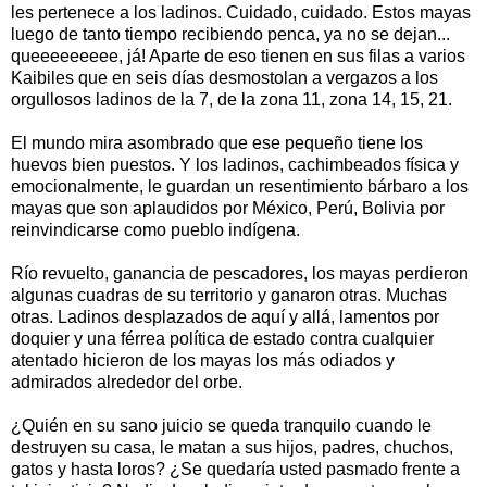
les pertenece a los ladinos. Cuidado, cuidado. Estos mayas
luego de tanto tiempo recibiendo penca, ya no se dejan...
queeeeeeeee, já! Aparte de eso tienen en sus filas a varios
Kaibiles que en seis días desmostolan a vergazos a los
orgullosos ladinos de la 7, de la zona 11, zona 14, 15, 21.
El mundo mira asombrado que ese pequeño tiene los
huevos bien puestos. Y los ladinos, cachimbeados física y
emocionalmente, le guardan un resentimiento bárbaro a los
mayas que son aplaudidos por México, Perú, Bolivia por
reinvindicarse como pueblo indígena.
Río revuelto, ganancia de pescadores, los mayas perdieron
algunas cuadras de su territorio y ganaron otras. Muchas
otras. Ladinos desplazados de aquí y allá, lamentos por
doquier y una férrea política de estado contra cualquier
atentado hicieron de los mayas los más odiados y
admirados alrededor del orbe.
¿Quién en su sano juicio se queda tranquilo cuando le
destruyen su casa, le matan a sus hijos, padres, chuchos,
gatos y hasta loros? ¿Se quedaría usted pasmado frente a