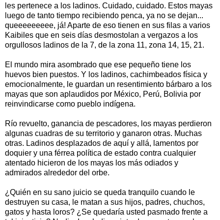
les pertenece a los ladinos. Cuidado, cuidado. Estos mayas
luego de tanto tiempo recibiendo penca, ya no se dejan...
queeeeeeeee, já! Aparte de eso tienen en sus filas a varios
Kaibiles que en seis días desmostolan a vergazos a los
orgullosos ladinos de la 7, de la zona 11, zona 14, 15, 21.
El mundo mira asombrado que ese pequeño tiene los
huevos bien puestos. Y los ladinos, cachimbeados física y
emocionalmente, le guardan un resentimiento bárbaro a los
mayas que son aplaudidos por México, Perú, Bolivia por
reinvindicarse como pueblo indígena.
Río revuelto, ganancia de pescadores, los mayas perdieron
algunas cuadras de su territorio y ganaron otras. Muchas
otras. Ladinos desplazados de aquí y allá, lamentos por
doquier y una férrea política de estado contra cualquier
atentado hicieron de los mayas los más odiados y
admirados alrededor del orbe.
¿Quién en su sano juicio se queda tranquilo cuando le
destruyen su casa, le matan a sus hijos, padres, chuchos,
gatos y hasta loros? ¿Se quedaría usted pasmado frente a