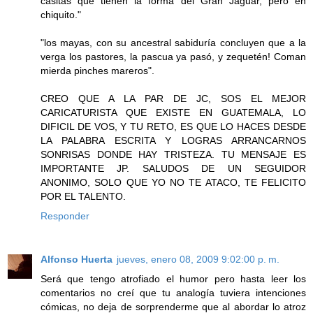
casitas que tienen la forma del Gran Jaguar, pero en
chiquito."
"los mayas, con su ancestral sabiduría concluyen que a la
verga los pastores, la pascua ya pasó, y zequetén! Coman
mierda pinches mareros".
CREO QUE A LA PAR DE JC, SOS EL MEJOR
CARICATURISTA QUE EXISTE EN GUATEMALA, LO
DIFICIL DE VOS, Y TU RETO, ES QUE LO HACES DESDE
LA PALABRA ESCRITA Y LOGRAS ARRANCARNOS
SONRISAS DONDE HAY TRISTEZA. TU MENSAJE ES
IMPORTANTE JP. SALUDOS DE UN SEGUIDOR
ANONIMO, SOLO QUE YO NO TE ATACO, TE FELICITO
POR EL TALENTO.
Responder
Alfonso Huerta
jueves, enero 08, 2009 9:02:00 p. m.
Será que tengo atrofiado el humor pero hasta leer los
comentarios no creí que tu analogía tuviera intenciones
cómicas, no deja de sorprenderme que al abordar lo atroz