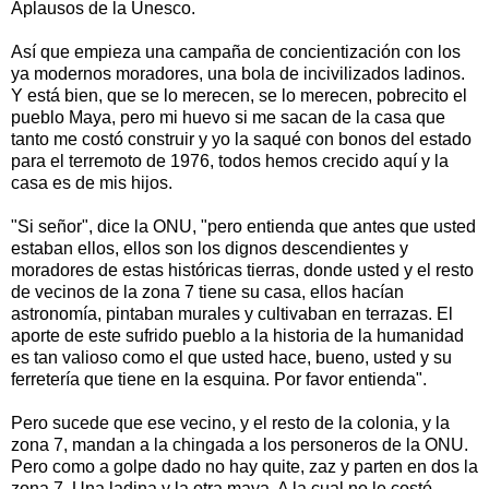
Aplausos de la Unesco.
Así que empieza una campaña de concientización con los
ya modernos moradores, una bola de incivilizados ladinos.
Y está bien, que se lo merecen, se lo merecen, pobrecito el
pueblo Maya, pero mi huevo si me sacan de la casa que
tanto me costó construir y yo la saqué con bonos del estado
para el terremoto de 1976, todos hemos crecido aquí y la
casa es de mis hijos.
"Si señor", dice la ONU, "pero entienda que antes que usted
estaban ellos, ellos son los dignos descendientes y
moradores de estas históricas tierras, donde usted y el resto
de vecinos de la zona 7 tiene su casa, ellos hacían
astronomía, pintaban murales y cultivaban en terrazas. El
aporte de este sufrido pueblo a la historia de la humanidad
es tan valioso como el que usted hace, bueno, usted y su
ferretería que tiene en la esquina. Por favor entienda".
Pero sucede que ese vecino, y el resto de la colonia, y la
zona 7, mandan a la chingada a los personeros de la ONU.
Pero como a golpe dado no hay quite, zaz y parten en dos la
zona 7. Una ladina y la otra maya. A la cual no le costó