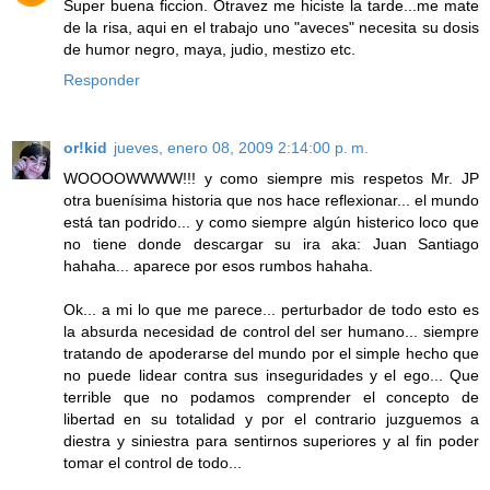
Super buena ficcion. Otravez me hiciste la tarde...me mate
de la risa, aqui en el trabajo uno "aveces" necesita su dosis
de humor negro, maya, judio, mestizo etc.
Responder
or!kid
jueves, enero 08, 2009 2:14:00 p. m.
WOOOOWWWW!!! y como siempre mis respetos Mr. JP
otra buenísima historia que nos hace reflexionar... el mundo
está tan podrido... y como siempre algún histerico loco que
no tiene donde descargar su ira aka: Juan Santiago
hahaha... aparece por esos rumbos hahaha.
Ok... a mi lo que me parece... perturbador de todo esto es
la absurda necesidad de control del ser humano... siempre
tratando de apoderarse del mundo por el simple hecho que
no puede lidear contra sus inseguridades y el ego... Que
terrible que no podamos comprender el concepto de
libertad en su totalidad y por el contrario juzguemos a
diestra y siniestra para sentirnos superiores y al fin poder
tomar el control de todo...