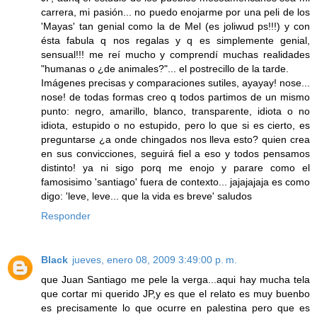
carrera, mi pasión... no puedo enojarme por una peli de los
'Mayas' tan genial como la de Mel (es joliwud ps!!!) y con
ésta fabula q nos regalas y q es simplemente genial,
sensual!!! me reí mucho y comprendí muchas realidades
"humanas o ¿de animales?"... el postrecillo de la tarde.
Imágenes precisas y comparaciones sutiles, ayayay! nose...
nose! de todas formas creo q todos partimos de un mismo
punto: negro, amarillo, blanco, transparente, idiota o no
idiota, estupido o no estupido, pero lo que si es cierto, es
preguntarse ¿a onde chingados nos lleva esto? quien crea
en sus convicciones, seguirá fiel a eso y todos pensamos
distinto! ya ni sigo porq me enojo y parare como el
famosisimo 'santiago' fuera de contexto... jajajajaja es como
digo: 'leve, leve... que la vida es breve' saludos
Responder
Black
jueves, enero 08, 2009 3:49:00 p. m.
que Juan Santiago me pele la verga...aqui hay mucha tela
que cortar mi querido JP,y es que el relato es muy buenbo
es precisamente lo que ocurre en palestina pero que es