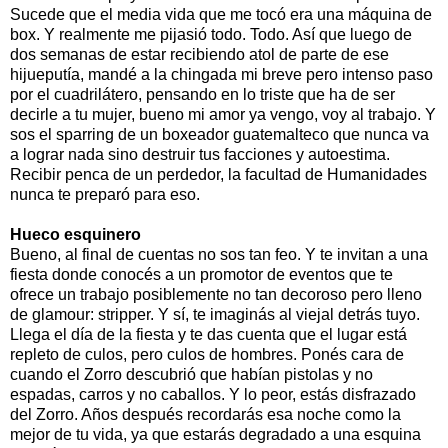
Sucede que el media vida que me tocó era una máquina de
box. Y realmente me pijasió todo. Todo. Así que luego de
dos semanas de estar recibiendo atol de parte de ese
hijueputía, mandé a la chingada mi breve pero intenso paso
por el cuadrilátero, pensando en lo triste que ha de ser
decirle a tu mujer, bueno mi amor ya vengo, voy al trabajo. Y
sos el sparring de un boxeador guatemalteco que nunca va
a lograr nada sino destruir tus facciones y autoestima.
Recibir penca de un perdedor, la facultad de Humanidades
nunca te preparó para eso.
Hueco esquinero
Bueno, al final de cuentas no sos tan feo. Y te invitan a una
fiesta donde conocés a un promotor de eventos que te
ofrece un trabajo posiblemente no tan decoroso pero lleno
de glamour: stripper. Y sí, te imaginás al viejal detrás tuyo.
Llega el día de la fiesta y te das cuenta que el lugar está
repleto de culos, pero culos de hombres. Ponés cara de
cuando el Zorro descubrió que habían pistolas y no
espadas, carros y no caballos. Y lo peor, estás disfrazado
del Zorro. Años después recordarás esa noche como la
mejor de tu vida, ya que estarás degradado a una esquina