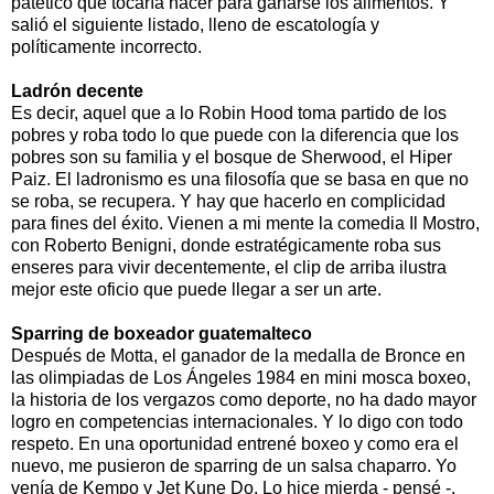
patético que tocaría hacer para ganarse los alimentos. Y
salió el siguiente listado, lleno de escatología y
políticamente incorrecto.
Ladrón decente
Es decir, aquel que a lo Robin Hood toma partido de los
pobres y roba todo lo que puede con la diferencia que los
pobres son su familia y el bosque de Sherwood, el Hiper
Paiz. El ladronismo es una filosofía que se basa en que no
se roba, se recupera. Y hay que hacerlo en complicidad
para fines del éxito. Vienen a mi mente la comedia Il Mostro,
con Roberto Benigni, donde estratégicamente roba sus
enseres para vivir decentemente, el clip de arriba ilustra
mejor este oficio que puede llegar a ser un arte.
Sparring de boxeador guatemalteco
Después de Motta, el ganador de la medalla de Bronce en
las olimpiadas de Los Ángeles 1984 en mini mosca boxeo,
la historia de los vergazos como deporte, no ha dado mayor
logro en competencias internacionales. Y lo digo con todo
respeto. En una oportunidad entrené boxeo y como era el
nuevo, me pusieron de sparring de un salsa chaparro. Yo
venía de Kempo y Jet Kune Do. Lo hice mierda - pensé -.