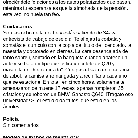
ofreciéndole felaciones a los autos polarizados que pasan,
mientras tu esperanza es que la almohada de la pensión,
esta vez, no huela tan feo.
Cuidacarros
Son las ocho de la noche y estás saliendo de 34ava
entrevista de trabajo de ese día. Te aflojás la corbata y
somatás el currículo con la copia del tìtulo de licenciado, la
maestría y doctorado en ciernes. La cara desencajada de
tanto sonreir, sentado en la banqueta cuando aparece un
auto y se baja un tipo que te tira un billete de Q20 y
masculla un "bien cuidado". Cuelgas el saco en una rama
de árbol, la camisa arremangada y a rechiflar a cada uno
que se estacione. En total, en cinco horas, solamente te
amenazaron de muerte 17 veces, apenas rompieron 35
cristales y se robaron un BMW. Ganaste Q640. !Trágate eso
universidad! Si el estudio da frutos, que estudien los
árboles.
Policía
Sin comentarios.
Modelo de manos de revista gay