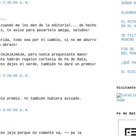
8 2:30:00 p. m.
SEÑOR M
ALGUNOS
..
EL MITO
 cuando me los den de la editorial... de hecho
EN EL A
is, te aviso para pasartelo amiga, saludos!
SE FILT
MENCHÚ
erida, todo sea por el cambio, si no me aburro
n abrazo!
FIN DE 
DEL MUN
JJAJAJAJAAJA, pero nunca preguntaste mano!
nte habrán regalos cortesía de Fe de Rata,
¿QUÉ PA
vos dejes el verde, también te daré un premio!
EL DISC
8 3:26:00 p. m.
Visitante
bía premio. Yo también hubiera avisado.
8 8:02:00 p. m.
Fe de Rat
tes jaja porque no comente va, ¬¬ pa la