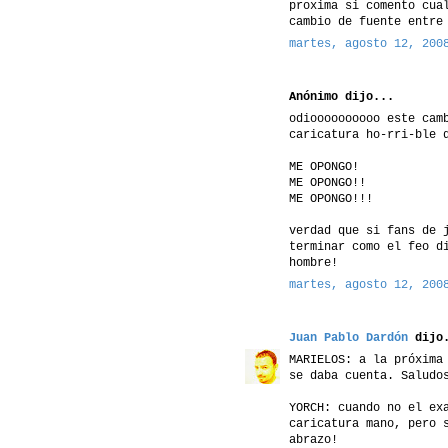
proxima si comento cua
cambio de fuente entre
martes, agosto 12, 200
Anónimo dijo...
odioooooooooo este cam
caricatura ho-rri-ble 
ME OPONGO!
ME OPONGO!!
ME OPONGO!!!
verdad que si fans de 
terminar como el feo d
hombre!
martes, agosto 12, 200
Juan Pablo Dardón
dijo.
MARIELOS: a la próxima
se daba cuenta. Saludo
YORCH: cuando no el ex
caricatura mano, pero 
abrazo!