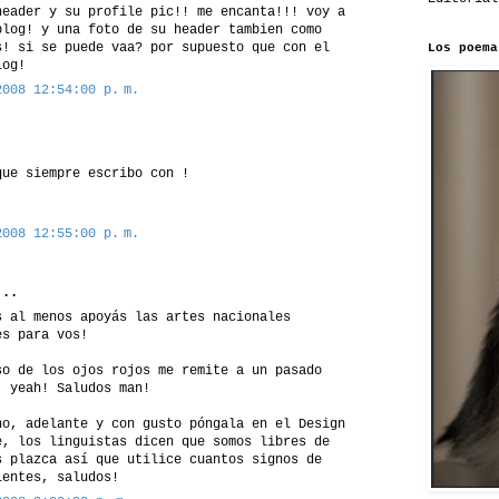
header y su profile pic!! me encanta!!! voy a
blog! y una foto de su header tambien como
s! si se puede vaa? por supuesto que con el
Los poema
log!
2008 12:54:00 p. m.
que siempre escribo con !
2008 12:55:00 p. m.
..
s al menos apoyás las artes nacionales
es para vos!
so de los ojos rojos me remite a un pasado
, yeah! Saludos man!
no, adelante y con gusto póngala en el Design
e, los linguistas dicen que somos libres de
s plazca así que utilice cuantos signos de
ientes, saludos!