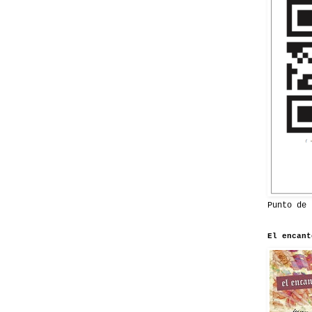
Punto de 
El encant