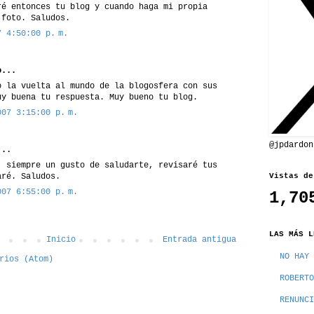
ré entonces tu blog y cuando haga mi propia
 foto. Saludos.
7 4:50:00 p. m.
...
o la vuelta al mundo de la blogosfera con sus
uy buena tu respuesta. Muy bueno tu blog.
007 3:15:00 p. m.
@jpdardon
..
, siempre un gusto de saludarte, revisaré tus
aré. Saludos.
Vistas de
007 6:55:00 p. m.
1,70
LAS MÁS L
Inicio
Entrada antigua
NO HAY 
rios (Atom)
ROBERTO
RENUNCI