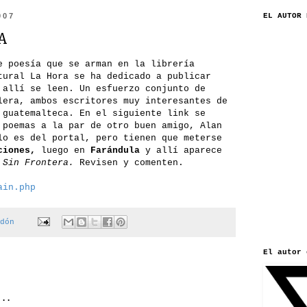
007
EL AUTOR 
A
e poesía que se arman en la librería
tural La Hora se ha dedicado a publicar
 allí se leen. Un esfuerzo conjunto de
lera, ambos escritores muy interesantes de
 guatemalteca. En el siguiente link se
 poemas a la par de otro buen amigo, Alan
lo es del portal, pero tienen que meterse
ciones,
luego en
Farándula
y allí aparece
 Sin Frontera.
Revisen y comenten.
ain.php
dón
El autor 
..