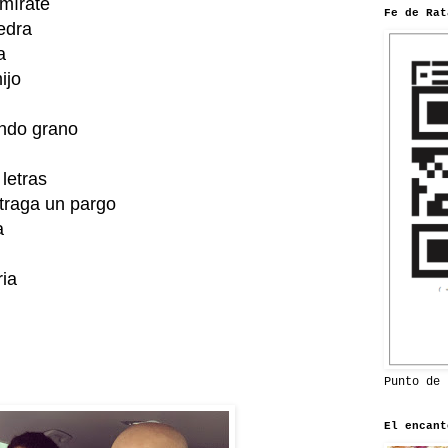
 mírate
Fe de Rat
edra
a
ijo
endo grano
letras
 traga un pargo
a
ria
Punto de 
El encant