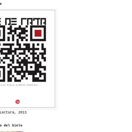
a
Lectura, 2013
o del hielo