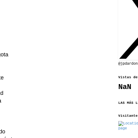
gota
@jpdardon
te
Vistas de
NaN
ad
a
LAS MÁS L
Visitante
do