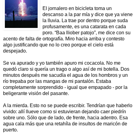
El jornalero en bicicleta toma un
descanso a la par mía y dice que ya viene
la lluvia. La trae por dentro porque suda
profusamente, es una catarata en cada
poro. “Baa lliober patojo”, me dice con su
acento de falta de ortografía. Miro hacia arriba y contesto
algo justificando que no lo creo porque el cielo está
despejado.
Se va apurado y yo también apuro mi cocacola. No me
quedó claro si quería un trago o algo así de mi botella. Dos
minutos después me sacudía el agua de los hombros y un
río trepaba por las mangas de mi pantalón. Estaba
completamente sorprendido - igual que empapado - por la
beligerante visión del pasante.
A la mierda. Esto no se puede escribir. Tendrían que haberlo
vivido: allí llueve como si estuvieran dejando caer piedrín
sobre uno. Sólo que de lado, de frente, hacia adentro. Esa
agua cala más que una retahíla de insultos de maricón de
puerto.