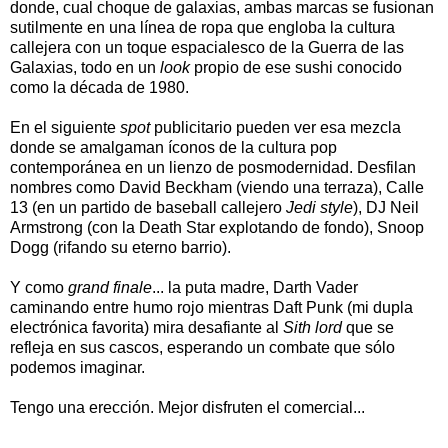
donde, cual choque de galaxias, ambas marcas se fusionan
sutilmente en una línea de ropa que engloba la cultura
callejera con un toque espacialesco de la Guerra de las
Galaxias, todo en un
look
propio de ese sushi conocido
como la década de 1980.
En el siguiente
spot
publicitario pueden ver esa mezcla
donde se amalgaman íconos de la cultura pop
contemporánea en un lienzo de posmodernidad. Desfilan
nombres como David Beckham (viendo una terraza), Calle
13 (en un partido de baseball callejero
Jedi style
), DJ Neil
Armstrong (con la Death Star explotando de fondo), Snoop
Dogg (rifando su eterno barrio).
Y como
grand finale
... la puta madre, Darth Vader
caminando entre humo rojo mientras Daft Punk (mi dupla
electrónica favorita) mira desafiante al
Sith lord
que se
refleja en sus cascos, esperando un combate que sólo
podemos imaginar.
Tengo una erección. Mejor disfruten el comercial...