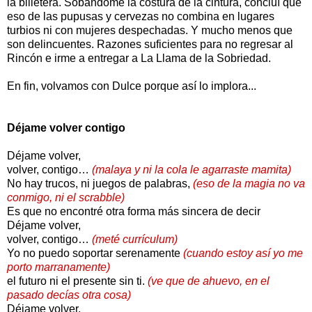
la billetera. Sobándome la costura de la cintura, concluí que
eso de las pupusas y cervezas no combina en lugares
turbios ni con mujeres despechadas. Y mucho menos que
son delincuentes. Razones suficientes para no regresar al
Rincón e irme a entregar a La Llama de la Sobriedad.
En fin, volvamos con Dulce porque así lo implora...
Déjame volver contigo
Déjame volver,
volver, contigo…
(malaya y ni la cola le agarraste mamita)
No hay trucos, ni juegos de palabras,
(eso de la magia no va
conmigo, ni el scrabble)
Es que no encontré otra forma más sincera de decir
Déjame volver,
volver, contigo…
(meté currículum)
Yo no puedo soportar serenamente
(cuando estoy así yo me
porto marranamente)
el futuro ni el presente sin ti.
(ve que de ahuevo, en el
pasado decías otra cosa)
Déjame volver,