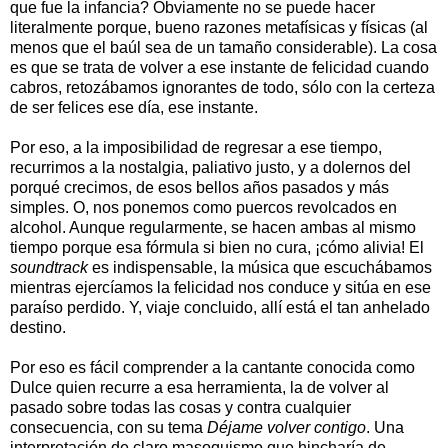
que fue la infancia? Obviamente no se puede hacer
literalmente porque, bueno razones metafísicas y físicas (al
menos que el baúl sea de un tamaño considerable). La cosa
es que se trata de volver a ese instante de felicidad cuando
cabros, retozábamos ignorantes de todo, sólo con la certeza
de ser felices ese día, ese instante.
Por eso, a la imposibilidad de regresar a ese tiempo,
recurrimos a la nostalgia, paliativo justo, y a dolernos del
porqué crecimos, de esos bellos años pasados y más
simples. O, nos ponemos como puercos revolcados en
alcohol. Aunque regularmente, se hacen ambas al mismo
tiempo porque esa fórmula si bien no cura, ¡cómo alivia! El
soundtrack
es indispensable, la música que escuchábamos
mientras ejercíamos la felicidad nos conduce y sitúa en ese
paraíso perdido. Y, viaje concluido, allí está el tan anhelado
destino.
Por eso es fácil comprender a la cantante conocida como
Dulce quien recurre a esa herramienta, la de volver al
pasado sobre todas las cosas y contra cualquier
consecuencia, con su tema
Déjame volver contigo
. Una
interpretación de claro masoquismo que hincharía de