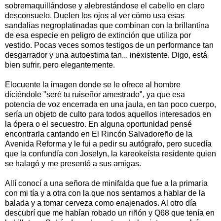
sobremaquillándose y alebrestándose el cabello en claro
desconsuelo. Duelen los ojos al ver cómo usa esas
sandalias negroplatinadas que combinan con la brillantina
de esa especie en peligro de extinción que utiliza por
vestido. Pocas veces somos testigos de un performance tan
desgarrador y una autoestima tan... inexistente. Digo, está
bien sufrir, pero elegantemente.
Elocuente la imagen donde se le ofrece al hombre
diciéndole "seré tu ruiseñor amestrado", ya que esa
potencia de voz encerrada en una jaula, en tan poco cuerpo,
sería un objeto de culto para todos aquellos interesados en
la ópera o el secuestro. En alguna oportunidad pensé
encontrarla cantando en El Rincón Salvadoreño de la
Avenida Reforma y le fui a pedir su autógrafo, pero sucedía
que la confundía con Joselyn, la kareokeísta residente quien
se halagó y me presentó a sus amigas.
Allí conocí a una señora de minifalda que fue a la primaria
con mi tía y a otra con la que nos sentamos a hablar de la
balada y a tomar cerveza como enajenados. Al otro día
descubrí que me habían robado un riñón y Q68 que tenía en