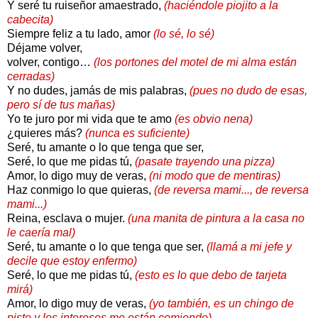
Y seré tu ruiseñor amaestrado,
(haciéndole piojito a la
cabecita)
Siempre feliz a tu lado, amor
(lo sé, lo sé)
Déjame volver,
volver, contigo…
(los portones del motel de mi alma están
cerradas)
Y no dudes, jamás de mis palabras,
(pues no dudo de esas,
pero sí de tus mañas)
Yo te juro por mi vida que te amo
(es obvio nena)
¿quieres más?
(nunca es suficiente)
Seré, tu amante o lo que tenga que ser,
Seré, lo que me pidas tú,
(pasate trayendo una pizza)
Amor, lo digo muy de veras,
(ni modo que de mentiras)
Haz conmigo lo que quieras,
(de reversa mami..., de reversa
mami...)
Reina, esclava o mujer.
(una manita de pintura a la casa no
le caería mal)
Seré, tu amante o lo que tenga que ser,
(llamá a mi jefe y
decile que estoy enfermo)
Seré, lo que me pidas tú,
(esto es lo que debo de tarjeta
mirá)
Amor, lo digo muy de veras,
(yo también, es un chingo de
pisto y los intereses me están comiendo)