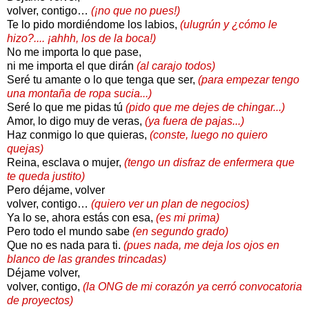
volver, contigo…
(¡no que no pues!)
Te lo pido mordiéndome los labios,
(ulugrún y ¿cómo le
hizo?.... ¡ahhh, los de la boca!)
No me importa lo que pase,
ni me importa el que dirán
(al carajo todos)
Seré tu amante o lo que tenga que ser,
(para empezar tengo
una montaña de ropa sucia...)
Seré lo que me pidas tú
(pido que me dejes de chingar...)
Amor, lo digo muy de veras,
(ya fuera de pajas...)
Haz conmigo lo que quieras,
(conste, luego no quiero
quejas)
Reina, esclava o mujer,
(tengo un disfraz de enfermera que
te queda justito)
Pero déjame, volver
volver, contigo…
(quiero ver un plan de negocios)
Ya lo se, ahora estás con esa,
(es mi prima)
Pero todo el mundo sabe
(en segundo grado)
Que no es nada para ti.
(pues nada, me deja los ojos en
blanco de las grandes trincadas)
Déjame volver,
volver, contigo,
(la ONG de mi corazón ya cerró convocatoria
de proyectos)