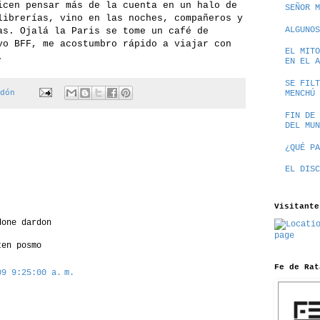
icen pensar más de la cuenta en un halo de
SEÑOR M
librerías, vino en las noches, compañeros y
ALGUNOS
as. Ojalá la Paris se tome un café de
vo BFF, me acostumbro rápido a viajar con
EL MITO
.
EN EL A
SE FILT
dón
MENCHÚ
FIN DE 
DEL MUN
¿QUÉ PA
EL DISC
Visitante
done dardon
ten posmo
Fe de Rat
09 9:25:00 a. m.