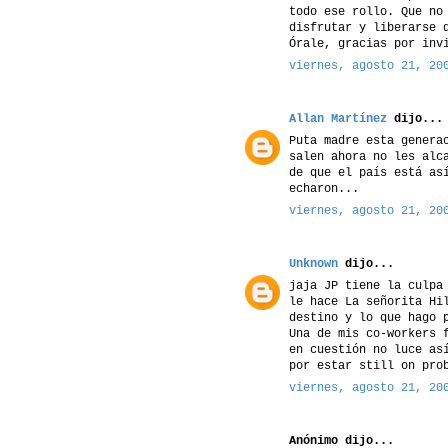
todo ese rollo. Que no
disfrutar y liberarse 
Órale, gracias por inv
viernes, agosto 21, 20
Allan Martínez
dijo...
Puta madre esta genera
salen ahora no les alc
de que el país está as
echaron...
viernes, agosto 21, 20
Unknown
dijo...
jaja JP tiene la culpa
le hace La señorita Hi
destino y lo que hago 
Una de mis co-workers 
en cuestión no luce as
por estar still on pro
viernes, agosto 21, 20
Anónimo dijo...