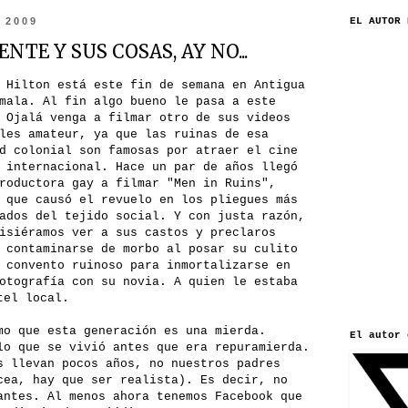
e 2009
EL AUTOR 
ENTE Y SUS COSAS, AY NO...
 Hilton está este fin de semana en Antigua
mala. Al fin algo bueno le pasa a este
 Ojalá venga a filmar otro de sus videos
les amateur, ya que las ruinas de esa
d colonial son famosas por atraer el cine
 internacional. Hace un par de años llegó
roductora gay a filmar "Men in Ruins",
 que causó el revuelo en los pliegues más
ados del tejido social. Y con justa razón,
isiéramos ver a sus castos y preclaros
 contaminarse de morbo al posar su culito
 convento ruinoso para inmortalizarse en
otografía con su novia. A quien le estaba
tel local.
mo que esta generación es una mierda.
El autor 
lo que se vivió antes que era repuramierda.
s llevan pocos años, no nuestros padres
cea, hay que ser realista). Es decir, no
antes. Al menos ahora tenemos Facebook que