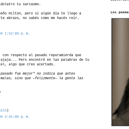
idolatro tu sarcasmo.
Los poema
seño Hilton, pero sí algún día te llego a
rte abrazo, no sabés como me hacés reír.
09 1:52:00 p. m.
, con respecto al pasado repuramierda que
jajaja... Pero encontré en las palabras de tu
tel, algo que creo acertado.
 pasado fue mejor" no indica que antes
 malas, sino que —felizmente— la gente las
o
nito
)
09 2:41:00 p. m.