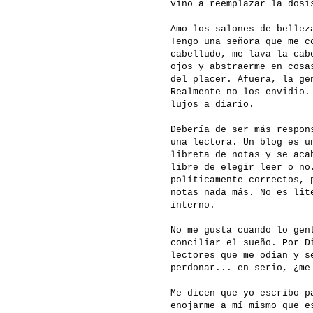
vino a reemplazar la dosi
Amo los salones de bellez
Tengo una señora que me c
cabelludo, me lava la cab
ojos y abstraerme en cosa
del placer. Afuera, la ge
Realmente no los envidio.
lujos a diario.
Debería de ser más respon
una lectora. Un blog es u
libreta de notas y se aca
libre de elegir leer o no
políticamente correctos, 
notas nada más. No es lit
interno.
No me gusta cuando lo gen
conciliar el sueño. Por D
lectores que me odian y s
perdonar... en serio, ¿me
Me dicen que yo escribo p
enojarme a mí mismo que e