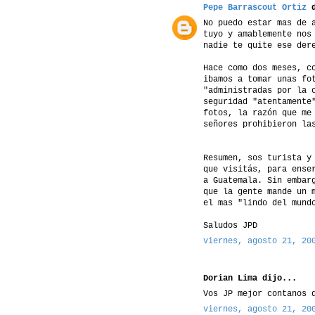
Pepe Barrascout Ortiz
d
No puedo estar mas de 
tuyo y amablemente nos
nadie te quite ese der
Hace como dos meses, c
ibamos a tomar unas fo
"administradas por la 
seguridad "atentamente
fotos, la razón que me
señores prohibieron la
Resumen, sos turista y
que visitás, para ense
a Guatemala. Sin embar
que la gente mande un 
el mas "lindo del mund
Saludos JPD
viernes, agosto 21, 20
Dorian Lima dijo...
Vos JP mejor contanos 
viernes, agosto 21, 20