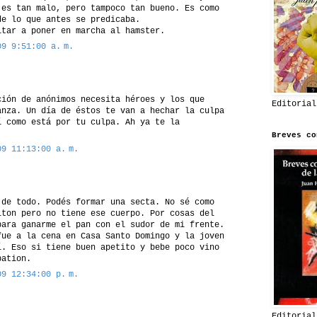
 es tan malo, pero tampoco tan bueno. Es como
de lo que antes se predicaba.
itar a poner en marcha al hamster.
09 9:51:00 a. m.
ción de anónimos necesita héroes y los que
Editorial
anza. Un día de éstos te van a hechar la culpa
í como está por tu culpa. Ah ya te la
Breves co
09 11:13:00 a. m.
 de todo. Podés formar una secta. No sé como
lton pero no tiene ese cuerpo. Por cosas del
para ganarme el pan con el sudor de mi frente.
fue a la cena en Casa Santo Domingo y la joven
í. Eso si tiene buen apetito y bebe poco vino
bation.
09 12:34:00 p. m.
Editorial