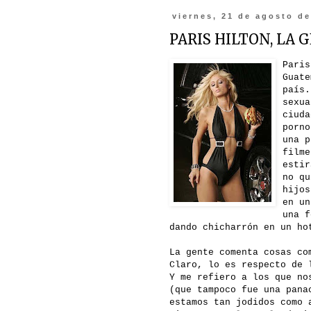
viernes, 21 de agosto d
PARIS HILTON, LA G
Paris
Guate
país.
sexua
ciuda
porno
una p
filme
estir
no qu
hijos
en un
una f
dando chicharrón en un ho
La gente comenta cosas co
Claro, lo es respecto de 
Y me refiero a los que no
(que tampoco fue una pana
estamos tan jodidos como 