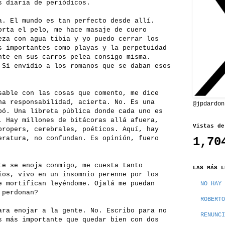
s diaria de periódicos.
a. El mundo es tan perfecto desde allí.
orta el pelo, me hace masaje de cuero
eza con agua tibia y yo puedo cerrar los
s importantes como playas y la perpetuidad
nte en sus carros pelea consigo misma.
 Sí envidio a los romanos que se daban esos
sable con las cosas que comento, me dice
na responsabilidad, acierta. No. Es una
@jpdardon
bó. Una libreta pública donde cada uno es
. Hay millones de bitácoras allá afuera,
Vistas de
propers, cerebrales, poéticos. Aquí, hay
eratura, no confundan. Es opinión, fuero
1,70
te se enoja conmigo, me cuesta tanto
LAS MÁS L
ios, vivo en un insomnio perenne por los
e mortifican leyéndome. Ojalá me puedan
NO HAY 
 perdonan?
ROBERTO
ara enojar a la gente. No. Escribo para no
RENUNCI
s más importante que quedar bien con dos