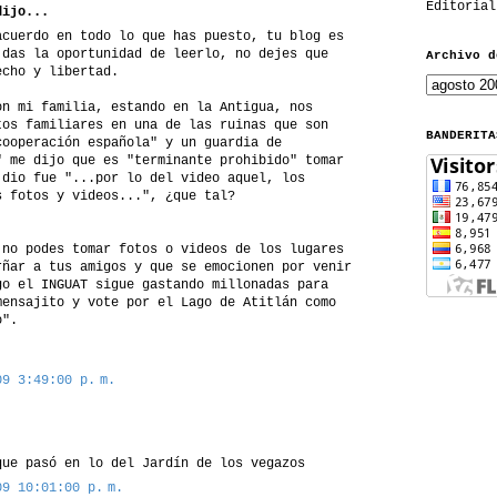
Editorial
ijo...
acuerdo en todo lo que has puesto, tu blog es
 das la oportunidad de leerlo, no dejes que
Archivo d
echo y libertad.
on mi familia, estando en la Antigua, nos
tos familiares en una de las ruinas que son
BANDERITA
cooperación española" y un guardia de
" me dijo que es "terminante prohibido" tomar
 dio fue "...por lo del video aquel, los
s fotos y videos...", ¿que tal?
 no podes tomar fotos o videos de los lugares
rñar a tus amigos y que se emocionen por venir
go el INGUAT sigue gastando millonadas para
mensajito y vote por el Lago de Atitlán como
o".
09 3:49:00 p. m.
que pasó en lo del Jardín de los vegazos
09 10:01:00 p. m.