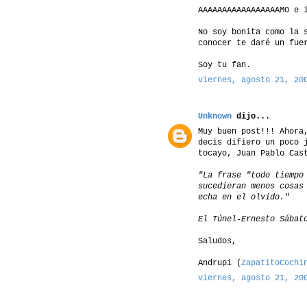
AAAAAAAAAAAAAAAAAMO e 
No soy bonita como la 
conocer te daré un fue
Soy tu fan.
viernes, agosto 21, 20
Unknown
dijo...
Muy buen post!!! Ahora
decis difiero un poco 
tocayo, Juan Pablo Cas
"La frase "todo tiempo
sucedieran menos cosas
echa en el olvido."
El Túnel-Ernesto Sábat
Saludos,
Andrupi (
ZapatitoCochi
viernes, agosto 21, 20