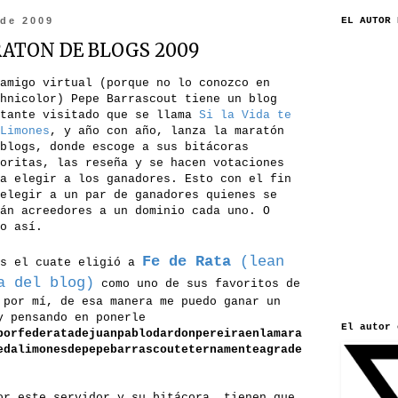
 de 2009
EL AUTOR 
RATON DE BLOGS 2009
amigo virtual (porque no lo conozco en
hnicolor) Pepe Barrascout tiene un blog
stante visitado que se llama
Si la Vida te
Limones
, y año con año, lanza la maratón
blogs, donde escoge a sus bitácoras
oritas, las reseña y se hacen votaciones
a elegir a los ganadores. Esto con el fin
elegir a un par de ganadores quienes se
án acreedores a un dominio cada uno. O
o así.
Fe de Rata
(lean
es el cuate eligió a
a del blog)
como uno de sus favoritos de
 por mí, de esa manera me puedo ganar un
y pensando en ponerle
El autor 
porfederatadejuanpablodardonpereiraenlamara
edalimonesdepepebarrascouteternamenteagrade
or este servidor y su bitácora, tienen que