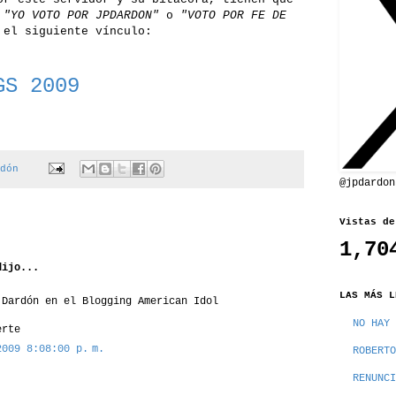
o
"YO VOTO POR JPDARDON"
o
"VOTO POR FE DE
el siguiente vínculo:
GS 2009
dón
@jpdardon
Vistas de
1,70
ijo...
LAS MÁS L
 Dardón en el Blogging American Idol
NO HAY 
erte
2009 8:08:00 p. m.
ROBERTO
RENUNCI