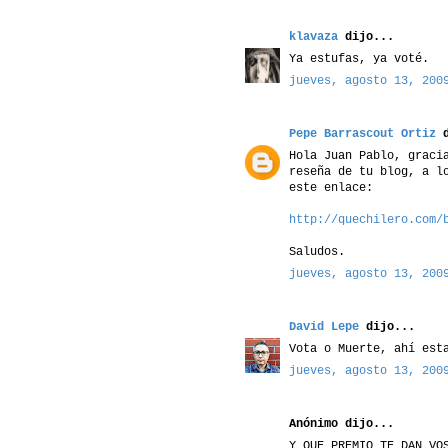
klavaza
dijo...
Ya estufas, ya voté.
jueves, agosto 13, 200
Pepe Barrascout Ortiz
d
Hola Juan Pablo, graci
reseña de tu blog, a l
este enlace:
http://quechilero.com/
Saludos.
jueves, agosto 13, 200
David Lepe
dijo...
Vota o Muerte, ahí est
jueves, agosto 13, 200
Anónimo dijo...
Y QUE PREMIO TE DAN VO