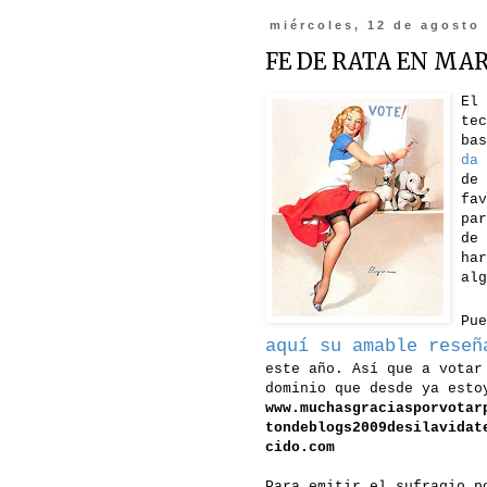
miércoles, 12 de agosto
FE DE RATA EN MA
El 
tec
ba
da 
de 
fav
par
de 
har
alg
Pu
aquí su amable reseñ
este año. Así que a votar
dominio que desde ya esto
www.muchasgraciasporvotar
tondeblogs2009desilavidat
cido.com
Para emitir el sufragio p