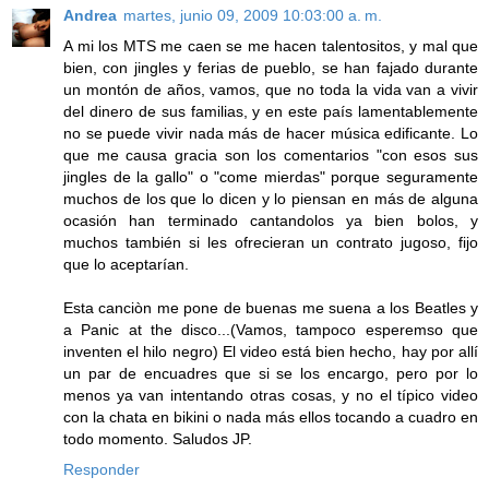
Andrea
martes, junio 09, 2009 10:03:00 a. m.
A mi los MTS me caen se me hacen talentositos, y mal que
bien, con jingles y ferias de pueblo, se han fajado durante
un montón de años, vamos, que no toda la vida van a vivir
del dinero de sus familias, y en este país lamentablemente
no se puede vivir nada más de hacer música edificante. Lo
que me causa gracia son los comentarios "con esos sus
jingles de la gallo" o "come mierdas" porque seguramente
muchos de los que lo dicen y lo piensan en más de alguna
ocasión han terminado cantandolos ya bien bolos, y
muchos también si les ofrecieran un contrato jugoso, fijo
que lo aceptarían.
Esta canciòn me pone de buenas me suena a los Beatles y
a Panic at the disco...(Vamos, tampoco esperemso que
inventen el hilo negro) El video está bien hecho, hay por allí
un par de encuadres que si se los encargo, pero por lo
menos ya van intentando otras cosas, y no el típico video
con la chata en bikini o nada más ellos tocando a cuadro en
todo momento. Saludos JP.
Responder