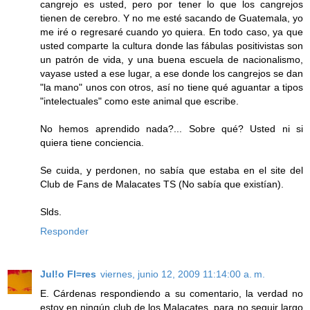
cangrejo es usted, pero por tener lo que los cangrejos
tienen de cerebro. Y no me esté sacando de Guatemala, yo
me iré o regresaré cuando yo quiera. En todo caso, ya que
usted comparte la cultura donde las fábulas positivistas son
un patrón de vida, y una buena escuela de nacionalismo,
vayase usted a ese lugar, a ese donde los cangrejos se dan
"la mano" unos con otros, así no tiene qué aguantar a tipos
"intelectuales" como este animal que escribe.
No hemos aprendido nada?... Sobre qué? Usted ni si
quiera tiene conciencia.
Se cuida, y perdonen, no sabía que estaba en el site del
Club de Fans de Malacates TS (No sabía que existían).
Slds.
Responder
Jul!o Fl=res
viernes, junio 12, 2009 11:14:00 a. m.
E. Cárdenas respondiendo a su comentario, la verdad no
estoy en ningún club de los Malacates, para no seguir largo