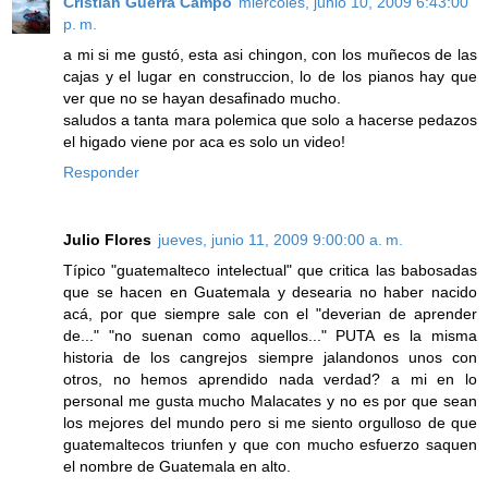
Cristián Guerra Campo
miércoles, junio 10, 2009 6:43:00
p. m.
a mi si me gustó, esta asi chingon, con los muñecos de las
cajas y el lugar en construccion, lo de los pianos hay que
ver que no se hayan desafinado mucho.
saludos a tanta mara polemica que solo a hacerse pedazos
el higado viene por aca es solo un video!
Responder
Julio Flores
jueves, junio 11, 2009 9:00:00 a. m.
Típico "guatemalteco intelectual" que critica las babosadas
que se hacen en Guatemala y desearia no haber nacido
acá, por que siempre sale con el "deverian de aprender
de..." "no suenan como aquellos..." PUTA es la misma
historia de los cangrejos siempre jalandonos unos con
otros, no hemos aprendido nada verdad? a mi en lo
personal me gusta mucho Malacates y no es por que sean
los mejores del mundo pero si me siento orgulloso de que
guatemaltecos triunfen y que con mucho esfuerzo saquen
el nombre de Guatemala en alto.