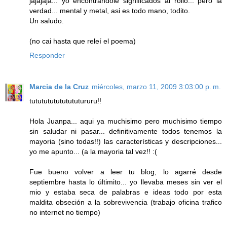
jajajaja... yo encontrandole significados al rollo... pero la
verdad... mental y metal, asi es todo mano, todito.
Un saludo.
(no cai hasta que releí el poema)
Responder
Marcia de la Cruz
miércoles, marzo 11, 2009 3:03:00 p. m.
tututututututututururu!!
Hola Juanpa... aqui ya muchisimo pero muchisimo tiempo
sin saludar ni pasar... definitivamente todos tenemos la
mayoria (sino todas!!) las características y descripciones...
yo me apunto... (a la mayoria tal vez!! :(
Fue bueno volver a leer tu blog, lo agarré desde
septiembre hasta lo últimito... yo llevaba meses sin ver el
mio y estaba seca de palabras e ideas todo por esta
maldita obseción a la sobrevivencia (trabajo oficina trafico
no internet no tiempo)