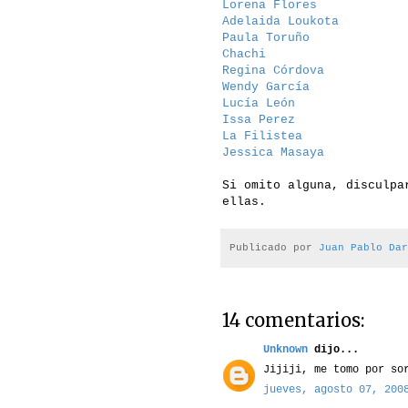
Lorena Flores
Adelaida Loukota
Paula Toruño
Chachi
Regina Córdova
Wendy García
Lucía León
Issa Perez
La Filistea
Jessica Masaya
Si omito alguna, disculpa
ellas.
Publicado por
Juan Pablo Dar
14 comentarios:
Unknown
dijo...
Jijiji, me tomo por so
jueves, agosto 07, 200