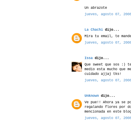
Un abrazote
jueves, agosto 07, 200
La Chachi
dijo...
Mira tu email, te mand
jueves, agosto 07, 200
Issa
dijo...
Que sweet que sos :) t
medio esta mucho que m
cuidado ajjaj tks!
jueves, agosto 07, 200
Unknown
dijo...
Ve pue!! Ahora ya se p
regalando flores por d
mencionada en este blo
jueves, agosto 07, 200