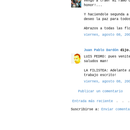
Vengo a traer mi ramo 
honor!...
Y haciendole segunda a
deseo la paz para todo
Abrazos a todas las fl
viernes, agosto 08, 20
Juan Pablo Dardón
dijo.
LUIS PEDRO: pues venit
saludos man!
LA FILISTEA: Adelante 
trabajo escrito!
viernes, agosto 08, 20
Publicar un comentario
Entrada más reciente
Suscribirse a:
Enviar comenta