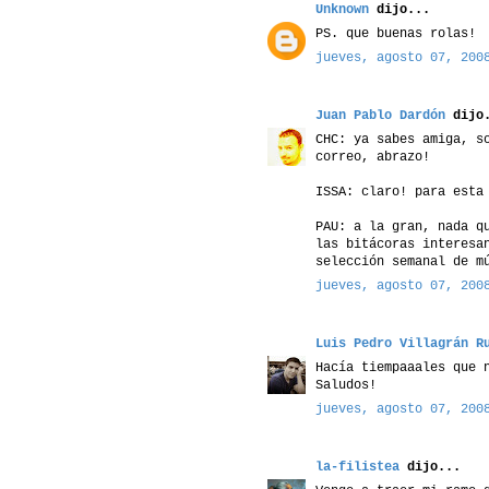
Unknown
dijo...
PS. que buenas rolas!
jueves, agosto 07, 200
Juan Pablo Dardón
dijo.
CHC: ya sabes amiga, s
correo, abrazo!
ISSA: claro! para esta
PAU: a la gran, nada q
las bitácoras interesa
selección semanal de m
jueves, agosto 07, 200
Luis Pedro Villagrán R
Hacía tiempaaales que 
Saludos!
jueves, agosto 07, 200
la-filistea
dijo...