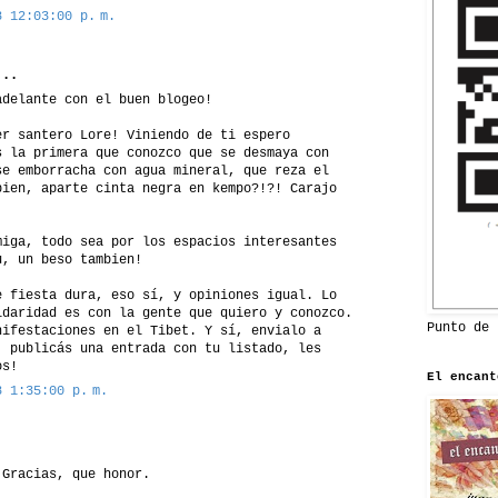
8 12:03:00 p. m.
..
adelante con el buen blogeo!
er santero Lore! Viniendo de ti espero
s la primera que conozco que se desmaya con
se emborracha con agua mineral, que reza el
bien, aparte cinta negra en kempo?!?! Carajo
miga, todo sea por los espacios interesantes
u, un beso tambien!
e fiesta dura, eso sí, y opiniones igual. Lo
idaridad es con la gente que quiero y conozco.
Punto de 
nifestaciones en el Tibet. Y sí, envialo a
, publicás una entrada con tu listado, les
os!
El encant
8 1:35:00 p. m.
 Gracias, que honor.