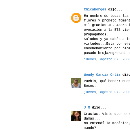
Chicaborges
dijo...
En nombre de todas las
flores y prometo fomen
mil gracias JP. Adoro 
evocación a la ETS vie
propagando).
Saludos y ya sabés a l
virtudes...Esta por ej
envenenamiento por plo
pasado bruja/egresada 
jueves, agosto 07, 200
Wendy García Ortiz
dijo
Puchis, qué honor! Muc
Besos.
jueves, agosto 07, 200
J M
dijo...
Gracias. Viste que no 
damas...
No entendí la mecánica
mando?