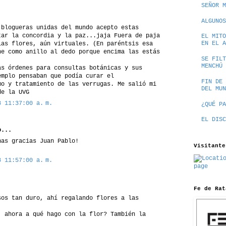
SEÑOR M
ALGUNOS
 blogueras unidas del mundo acepto estas
tar la concordia y la paz...jaja Fuera de paja
EL MITO
EN EL A
las flores, aún virtuales. (En paréntsis esa
ne como anillo al dedo porque encima las estás
SE FILT
MENCHÚ
as órdenes para consultas botánicas y sus
emplo pensaban que podía curar el
FIN DE 
mo y tratamiento de las verrugas. Me salió mi
DEL MUN
de la UVG
8 11:37:00 a. m.
¿QUÉ PA
EL DISC
...
has gracias Juan Pablo!
Visitante
8 11:57:00 a. m.
Fe de Rat
sos tan duro, ahí regalando flores a las
, ahora a qué hago con la flor? También la