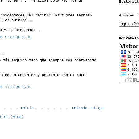
de flores . . . Gracias Jota Pe, ¡Es un
Editorial
 Chicaborges, al recibir las flores también
Archivo d
s los pueblos...
ores galardonadas...
08 5:10:00 a. m.
BANDERITA
..
e más seguido mano que siempre sos bienvenido,
amiga, bienvenida y adelante con el buen
08 1:53:00 p. m.
Inicio
Entrada antigua
rios (Atom)