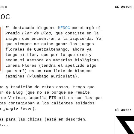
2008
EL AUTOR 
LOG
El destacado bloguero
HENOC
me otorgó el
Premio Flor de Blog
, que consiste en la
imagen que encuentran a la izquierda. Yo
que siempre me quise ganar los juegos
florales de Quetzaltenango, ahora ya
tengo mi flor, que por lo que creo y
según mi asesora en materias biológicas
Lorena Flores (tendrá el apellido algo
que ver?) es un ramillete de blancos
jazmines (Plumbago auriculata).
na y tradición de estas cosas, tengo que
or de Blog (que no sé porqué me remite
 de Vietnam, aquella ETS mítica con las que
tas contagiaban a los calientes soldados
a
jungle fever
).
El autor 
es para las chicas (está en desorden,
)...