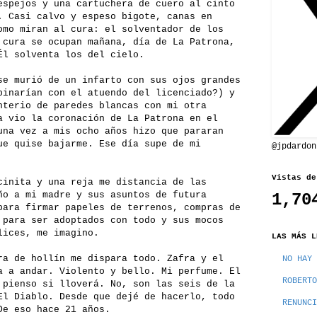
espejos y una cartuchera de cuero al cinto
. Casi calvo y espeso bigote, canas en
omo miran al cura: el solventador de los
 cura se ocupan mañana, día de La Patrona,
Él solventa los del cielo.
se murió de un infarto con sus ojos grandes
binarían con el atuendo del licenciado?) y
nterio de paredes blancas con mi otra
a vio la coronación de La Patrona en el
una vez a mis ocho años hizo que pararan
ue quise bajarme. Ese día supe de mi
@jpdardon
Vistas de
cinita y una reja me distancia de las
ño a mi madre y sus asuntos de futura
1,70
para firmar papeles de terrenos, compras de
 para ser adoptados con todo y sus mocos
lices, me imagino.
LAS MÁS L
ra de hollín me dispara todo. Zafra y el
NO HAY 
a a andar. Violento y bello. Mi perfume. El
ROBERTO
 pienso si lloverá. No, son las seis de la
El Diablo. Desde que dejé de hacerlo, todo
RENUNCI
De eso hace 21 años.