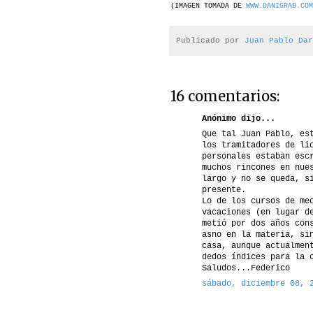
(IMAGEN TOMADA DE
WWW.DANIGRAB.COM
Publicado por
Juan Pablo Dar
16 comentarios:
Anónimo dijo...
Que tal Juan Pablo, es
los tramitadores de li
personales estaban esc
muchos rincones en nue
largo y no se queda, s
presente.
Lo de los cursos de me
vacaciones (en lugar d
metió por dos años con
asno en la materia, si
casa, aunque actualmen
dedos índices para la 
Saludos...Federico
sábado, diciembre 08, 