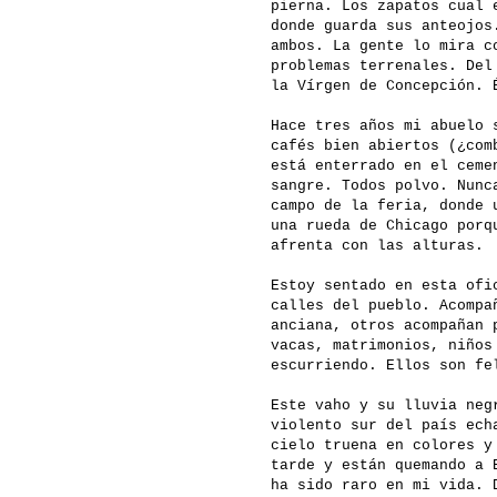
pierna. Los zapatos cual 
donde guarda sus anteojos
ambos. La gente lo mira c
problemas terrenales. Del
la Vírgen de Concepción. 
Hace tres años mi abuelo 
cafés bien abiertos (¿com
está enterrado en el ceme
sangre. Todos polvo. Nunc
campo de la feria, donde 
una rueda de Chicago porq
afrenta con las alturas.
Estoy sentado en esta ofi
calles del pueblo. Acompa
anciana, otros acompañan 
vacas, matrimonios, niños
escurriendo. Ellos son fe
Este vaho y su lluvia neg
violento sur del país ech
cielo truena en colores y
tarde y están quemando a 
ha sido raro en mi vida. 