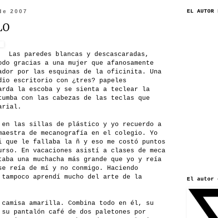
de 2007
EL AUTOR 
LO
Las paredes blancas y descascaradas,
odo gracias a una mujer que afanosamente
ador por las esquinas de la oficinita. Una
dio escritorio con ¿tres? papeles
arda la escoba y se sienta a teclear la
tumba con las cabezas de las teclas que
arial.
 en las sillas de plástico y yo recuerdo a
maestra de mecanografía en el colegio. Yo
i que le fallaba la ñ y eso me costó puntos
urso. En vacaciones asistí a clases de meca
taba una muchacha más grande que yo y reía
se reía de mí y no conmigo. Haciendo
 tampoco aprendí mucho del arte de la
El autor 
 camisa amarilla. Combina todo en él, su
 su pantalón café de dos paletones por