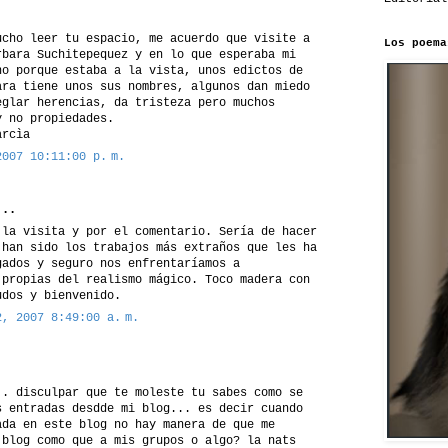
ucho leer tu espacio, me acuerdo que visite a
Los poema
rbara Suchitepequez y en lo que esperaba mi
no porque estaba a la vista, unos edictos de
ara tiene unos sus nombres, algunos dan miedo
eglar herencias, da tristeza pero muchos
y no propiedades.
arcìa
2007 10:11:00 p. m.
..
 la visita y por el comentario. Sería de hacer
 han sido los trabajos más extraños que les ha
gados y seguro nos enfrentaríamos a
 propias del realismo mágico. Toco madera con
udos y bienvenido.
2, 2007 8:49:00 a. m.
.. disculpar que te moleste tu sabes como se
s entradas desdde mi blog... es decir cuando
ada en este blog no hay manera de que me
 blog como que a mis grupos o algo? la nats