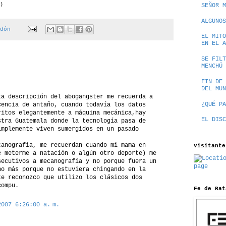
)
SEÑOR M
ALGUNOS
dón
EL MITO
EN EL A
SE FILT
MENCHÚ
FIN DE 
DEL MUN
ta descripción del abogangster me recuerda a
¿QUÉ PA
cencia de antaño, cuando todavía los datos
ritos elegantemente a máquina mecánica,hay
EL DISC
stra Guatemala donde la tecnología pasa de
implemente viven sumergidos en un pasado
canografía, me recuerdan cuando mi mama en
Visitante
e meterme a natación o algún otro deporte) me
secutivos a mecanografía y no porque fuera un
no más porque no estuviera chingando en la
te reconozco que utilizo los clásicos dos
compu.
Fe de Rat
2007 6:26:00 a. m.