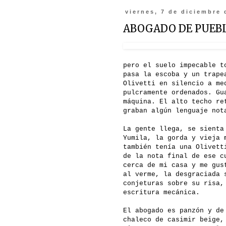
viernes, 7 de diciembre 
ABOGADO DE PUEB
pero el suelo impecable t
pasa la escoba y un trape
Olivetti en silencio a me
pulcramente ordenados. Gu
máquina. El alto techo re
graban algún lenguaje not
La gente llega, se sienta
Yumila, la gorda y vieja 
también tenía una Olivett
de la nota final de ese c
cerca de mi casa y me gus
al verme, la desgraciada 
conjeturas sobre su risa,
escritura mecánica.
El abogado es panzón y de
chaleco de casimir beige,