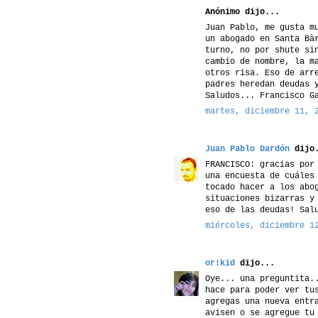
Anónimo dijo...
Juan Pablo, me gusta m
un abogado en Santa Bà
turno, no por shute si
cambio de nombre, la m
otros risa. Eso de arr
padres heredan deudas 
Saludos... Francisco G
martes, diciembre 11, 
Juan Pablo Dardón
dijo.
FRANCISCO: gracias por
una encuesta de cuáles
tocado hacer a los abo
situaciones bizarras y
eso de las deudas! Sal
miércoles, diciembre 1
or!kid
dijo...
Oye... una preguntita.
hace para poder ver tu
agregas una nueva entr
avisen o se agregue tu