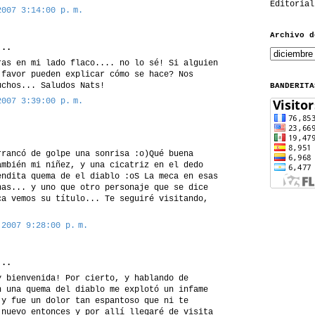
Editorial
2007 3:14:00 p. m.
Archivo d
..
ras en mi lado flaco.... no lo sé! Si alguien
 favor pueden explicar cómo se hace? Nos
uchos... Saludos Nats!
BANDERITA
2007 3:39:00 p. m.
rrancó de golpe una sonrisa :o)Qué buena
ambién mi niñez, y una cicatriz en el dedo
endita quema de el diablo :oS La meca en esas
nas... y uno que otro personaje que se dice
ca vemos su título... Te seguiré visitando,
 2007 9:28:00 p. m.
..
y bienvenida! Por cierto, y hablando de
n una quema del diablo me explotó un infame
 y fue un dolor tan espantoso que ni te
 nuevo entonces y por allí llegaré de visita