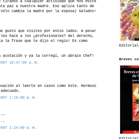
e tirados a cualquier actividad que nos evite
nta paz a nuestra madre. Eso aplica tanto de
(sólo cambia la madre por la esposa) Saludos!
ue gusto que visites por estos lados. A pesar
 les hace a los ¿profesionales? del derecho,
ta la frase que te dijo el regio! Es como
Editorial
a acotación y ya la corregí, un abrazo Chef!
Breves co
2007 10:47:00 a. m.
nsación al leerte en casos como éste. Hermoso
 adecuado.
2007 1:16:00 p. m.
..
...
2007 1:24:00 p. m.
Editorial