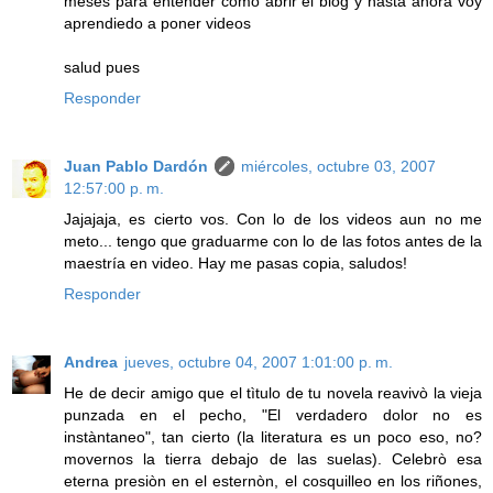
meses para entender como abrir el blog y hasta ahora voy
aprendiedo a poner videos
salud pues
Responder
Juan Pablo Dardón
miércoles, octubre 03, 2007
12:57:00 p. m.
Jajajaja, es cierto vos. Con lo de los videos aun no me
meto... tengo que graduarme con lo de las fotos antes de la
maestría en video. Hay me pasas copia, saludos!
Responder
Andrea
jueves, octubre 04, 2007 1:01:00 p. m.
He de decir amigo que el tìtulo de tu novela reavivò la vieja
punzada en el pecho, "El verdadero dolor no es
instàntaneo", tan cierto (la literatura es un poco eso, no?
movernos la tierra debajo de las suelas). Celebrò esa
eterna presiòn en el esternòn, el cosquilleo en los riñones,