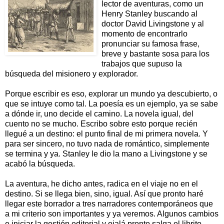
lector de aventuras, como un
Henry Stanley buscando al
doctor David Livingstone y al
momento de encontrarlo
pronunciar su famosa frase,
breve y bastante sosa para los
trabajos que supuso la
búsqueda del misionero y explorador.
Porque escribir es eso, explorar un mundo ya descubierto, o
que se intuye como tal. La poesía es un ejemplo, ya se sabe
a dónde ir, uno decide el camino. La novela igual, del
cuento no se mucho. Escribo sobre esto porque recién
llegué a un destino: el punto final de mi primera novela. Y
para ser sincero, no tuvo nada de romántico, simplemente
se termina y ya. Stanley le dio la mano a Livingstone y se
acabó la búsqueda.
La aventura, he dicho antes, radica en el viaje no en el
destino. Si se llega bien, sino, igual. Así que pronto haré
llegar este borrador a tres narradores contemporáneos que
a mi criterio son importantes y ya veremos. Algunos cambios
e iniciar la gestión editorial y ojalá pronto salga el librito