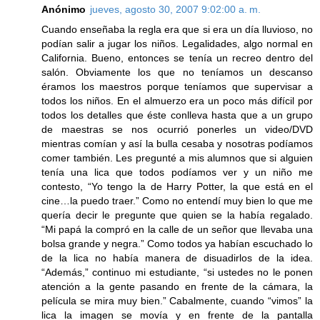
Anónimo
jueves, agosto 30, 2007 9:02:00 a. m.
Cuando enseñaba la regla era que si era un día lluvioso, no
podían salir a jugar los niños. Legalidades, algo normal en
California. Bueno, entonces se tenía un recreo dentro del
salón. Obviamente los que no teníamos un descanso
éramos los maestros porque teníamos que supervisar a
todos los niños. En el almuerzo era un poco más difícil por
todos los detalles que éste conlleva hasta que a un grupo
de maestras se nos ocurrió ponerles un video/DVD
mientras comían y así la bulla cesaba y nosotras podíamos
comer también. Les pregunté a mis alumnos que si alguien
tenía una lica que todos podíamos ver y un niño me
contesto, “Yo tengo la de Harry Potter, la que está en el
cine…la puedo traer.” Como no entendí muy bien lo que me
quería decir le pregunte que quien se la había regalado.
“Mi papá la compró en la calle de un señor que llevaba una
bolsa grande y negra.” Como todos ya habían escuchado lo
de la lica no había manera de disuadirlos de la idea.
“Además,” continuo mi estudiante, “si ustedes no le ponen
atención a la gente pasando en frente de la cámara, la
película se mira muy bien.” Cabalmente, cuando “vimos” la
lica la imagen se movía y en frente de la pantalla