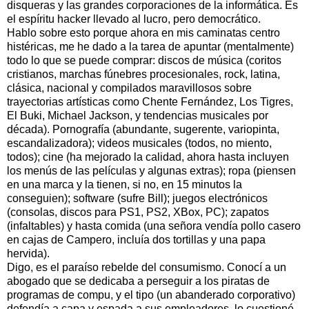
disqueras y las grandes corporaciones de la informática. Es
el espíritu hacker llevado al lucro, pero democrático.
Hablo sobre esto porque ahora en mis caminatas centro
histéricas, me he dado a la tarea de apuntar (mentalmente)
todo lo que se puede comprar: discos de música (coritos
cristianos, marchas fúnebres procesionales, rock, latina,
clásica, nacional y compilados maravillosos sobre
trayectorias artísticas como Chente Fernández, Los Tigres,
El Buki, Michael Jackson, y tendencias musicales por
década). Pornografía (abundante, sugerente, variopinta,
escandalizadora); videos musicales (todos, no miento,
todos); cine (ha mejorado la calidad, ahora hasta incluyen
los menús de las películas y algunas extras); ropa (piensen
en una marca y la tienen, si no, en 15 minutos la
conseguien); software (sufre Bill); juegos electrónicos
(consolas, discos para PS1, PS2, XBox, PC); zapatos
(infaltables) y hasta comida (una señora vendía pollo casero
en cajas de Campero, incluía dos tortillas y una papa
hervida).
Digo, es el paraíso rebelde del consumismo. Conocí a un
abogado que se dedicaba a perseguir a los piratas de
programas de compu, y el tipo (un abanderado corporativo)
defendía a capa y espada a sus empleadores, lo cuestioné