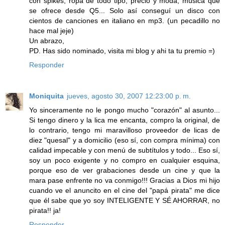
con spikes, ropa de todo tipo, precio y moda, música que
se ofrece desde Q5... Solo así conseguí un disco con
cientos de canciones en italiano en mp3. (un pecadillo no
hace mal jeje)
Un abrazo,
PD. Has sido nominado, visita mi blog y ahi ta tu premio =)
Responder
Moniquita
jueves, agosto 30, 2007 12:23:00 p. m.
Yo sinceramente no le pongo mucho "corazón" al asunto...
Si tengo dinero y la lica me encanta, compro la original, de
lo contrario, tengo mi maravilloso proveedor de licas de
diez "quesal" y a domicilio (eso sí, con compra mínima) con
calidad impecable y con menú de subtítulos y todo... Eso sí,
soy un poco exigente y no compro en cualquier esquina,
porque eso de ver grabaciones desde un cine y que la
mara pase enfrente no va conmigo!!! Gracias a Dios mi hijo
cuando ve el anuncito en el cine del "papá pirata" me dice
que él sabe que yo soy INTELIGENTE Y SÉ AHORRAR, no
pirata!! ja!
Responder