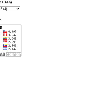
el blog
S