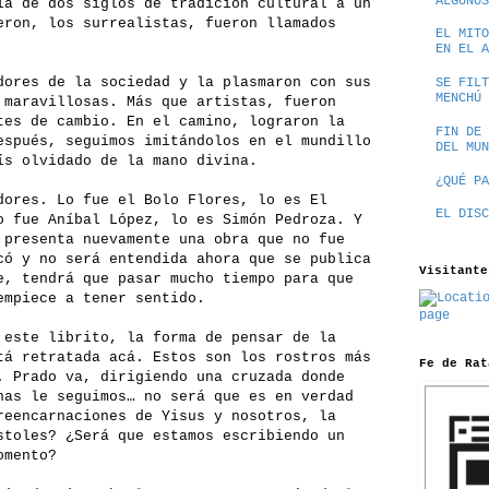
ALGUNOS
ía de dos siglos de tradición cultural a un
eron, los surrealistas, fueron llamados
EL MITO
EN EL A
dores de la sociedad y la plasmaron con sus
SE FILT
MENCHÚ
 maravillosas. Más que artistas, fueron
tes de cambio. En el camino, lograron la
FIN DE 
espués, seguimos imitándolos en el mundillo
DEL MUN
ís olvidado de la mano divina.
¿QUÉ PA
dores. Lo fue el Bolo Flores, lo es El
EL DISC
o fue Aníbal López, lo es Simón Pedroza. Y
 presenta nuevamente una obra que no fue
có y no será entendida ahora que se publica
Visitante
e, tendrá que pasar mucho tiempo para que
empiece a tener sentido.
 este librito, la forma de pensar de la
tá retratada acá. Estos son los rostros más
Fe de Rat
. Prado va, dirigiendo una cruzada donde
nas le seguimos… no será que es en verdad
reencarnaciones de Yisus y nosotros, la
stoles? ¿Será que estamos escribiendo un
omento?