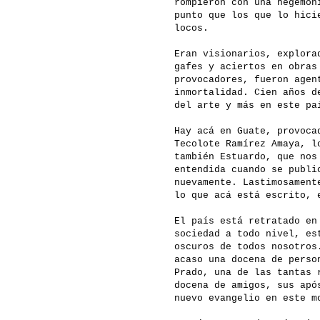
rompieron con una hegemon
punto que los que lo hici
locos.
Eran visionarios, explora
gafes y aciertos en obras
provocadores, fueron agen
inmortalidad. Cien años d
del arte y más en este pa
Hay acá en Guate, provoca
Tecolote Ramírez Amaya, l
también Estuardo, que nos
entendida cuando se publi
nuevamente. Lastimosament
lo que acá está escrito, 
El país está retratado en
sociedad a todo nivel, es
oscuros de todos nosotros
acaso una docena de perso
Prado, una de las tantas 
docena de amigos, sus apó
nuevo evangelio en este m