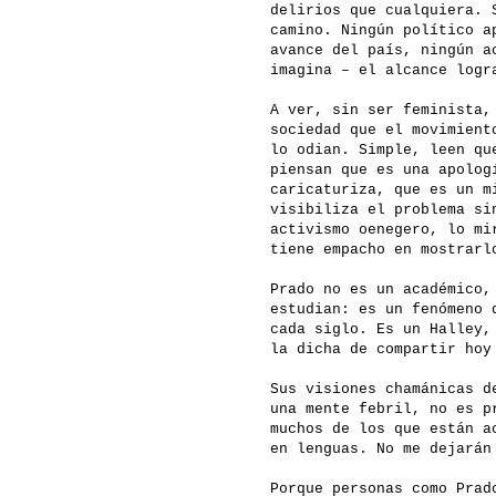
delirios que cualquiera. 
camino. Ningún político a
avance del país, ningún a
imagina – el alcance logr
A ver, sin ser feminista,
sociedad que el movimient
lo odian. Simple, leen qu
piensan que es una apolog
caricaturiza, que es un m
visibiliza el problema si
activismo oenegero, lo mi
tiene empacho en mostrarl
Prado no es un académico,
estudian: es un fenómeno 
cada siglo. Es un Halley,
la dicha de compartir hoy
Sus visiones chamánicas d
una mente febril, no es p
muchos de los que están a
en lenguas. No me dejarán
Porque personas como Prad