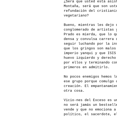
¿Será que usted está asis
Montaña, será que son ust
refundación del cristiani
vegetariano?
Bueno, mientras les dejo 
conglomerado de artistas 
Prado es mierda, que lo q
densa y convulsa carrera 
seguir luchando por la in
que los gringos son malos
imperio yanqui y que ISIS
huevo izquierdo y derecho
por ellos y terminando co
primeros en admitirlo.
No pocos enemigos hemos l
ese grupo porque comulgo 
creación. El empantanamie
otra cosa.
Vicio-nes del Exceso es u
no será jamás un bestsell
vende y que no emociona a
político, el sacerdote, e