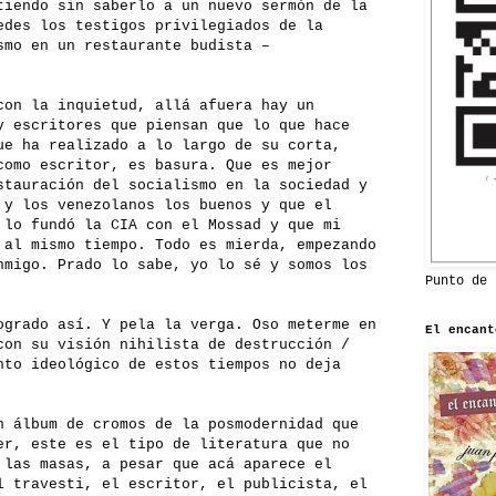
tiendo sin saberlo a un nuevo sermón de la
edes los testigos privilegiados de la
smo en un restaurante budista –
con la inquietud, allá afuera hay un
y escritores que piensan que lo que hace
ue ha realizado a lo largo de su corta,
como escritor, es basura. Que es mejor
stauración del socialismo en la sociedad y
 y los venezolanos los buenos y que el
 lo fundó la CIA con el Mossad y que mi
 al mismo tiempo. Todo es mierda, empezando
nmigo. Prado lo sabe, yo lo sé y somos los
Punto de 
ogrado así. Y pela la verga. Oso meterme en
El encant
con su visión nihilista de destrucción /
nto ideológico de estos tiempos no deja
n álbum de cromos de la posmodernidad que
er, este es el tipo de literatura que no
 las masas, a pesar que acá aparece el
l travesti, el escritor, el publicista, el