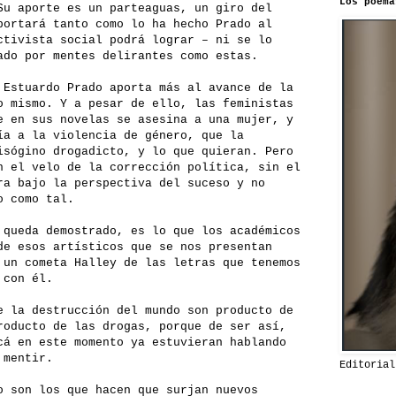
Los poema
Su aporte es un parteaguas, un giro del
portará tanto como lo ha hecho Prado al
ctivista social podrá lograr – ni se lo
ado por mentes delirantes como estas.
 Estuardo Prado aporta más al avance de la
o mismo. Y a pesar de ello, las feministas
e en sus novelas se asesina a una mujer, y
ía a la violencia de género, que la
isógino drogadicto, y lo que quieran. Pero
n el velo de la corrección política, sin el
ra bajo la perspectiva del suceso y no
o como tal.
 queda demostrado, es lo que los académicos
de esos artísticos que se nos presentan
 un cometa Halley de las letras que tenemos
 con él.
e la destrucción del mundo son producto de
roducto de las drogas, porque de ser así,
cá en este momento ya estuvieran hablando
 mentir.
Editorial
o son los que hacen que surjan nuevos