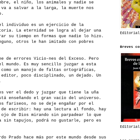
mbre, el niño, los animales y nadie se
 va a salvar a la larga, la muerte nos
o.
el individuo es un ejercicio de la
toria. La eternidad se logra al dejar una
Editorial
rar su tiempo en formas que nadie lo hizo.
nguno, otros le han imitado con pobres
Breves co
he de errores Vicio-nes del Exceso. Pero
el mundo. Es muy sencillo juzgar a esta
 como un manojo de faltas ortográficas,
 editor, poco disciplinado, un dejado. Un
.
es ver el dedo y juzgar que tiene la uña
stá enseñando el gran vacío del universo.
os fariseos, no se deje engañar por el
 de escribir: hay una lectura al fondo, hay
 ojo de Dios mirando sin parpadear lo que
a sin tapujos, podrá no gustarle, pero es
Editorial
rdo Prado hace más por este mundo desde sus