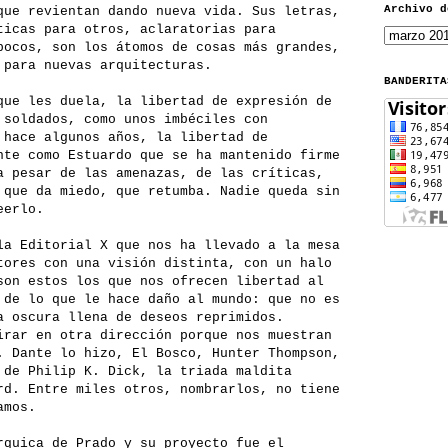
Archivo d
que revientan dando nueva vida. Sus letras,
ticas para otros, aclaratorias para
pocos, son los átomos de cosas más grandes,
 para nuevas arquitecturas.
BANDERITA
que les duela, la libertad de expresión de
 soldados, como unos imbéciles con
 hace algunos años, la libertad de
nte como Estuardo que se ha mantenido firme
a pesar de las amenazas, de las críticas,
 que da miedo, que retumba. Nadie queda sin
eerlo.
la Editorial X que nos ha llevado a la mesa
tores con una visión distinta, con un halo
son estos los que nos ofrecen libertad al
 de lo que le hace daño al mundo: que no es
a oscura llena de deseos reprimidos.
irar en otra dirección porque nos muestran
. Dante lo hizo, El Bosco, Hunter Thompson,
 de Philip K. Dick, la triada maldita
rd. Entre miles otros, nombrarlos, no tiene
amos.
rquica de Prado y su proyecto fue el