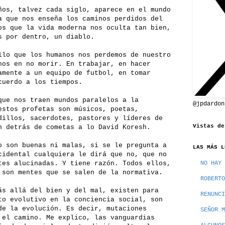
ños, talvez cada siglo, aparece en el mundo
a que nos enseña los caminos perdidos del
os que la vida moderna nos oculta tan bien,
s por dentro, un diablo.
llo que los humanos nos perdemos de nuestro
nos en no morir. En trabajar, en hacer
amente a un equipo de futbol, en tomar
cuerdo a los tiempos.
que nos traen mundos paralelos a la
@jpdardon
estos profetas son músicos, poetas,
dillos, sacerdotes, pastores y líderes de
Vistas de
n detrás de cometas a lo David Koresh.
o son buenas ni malas, si se le pregunta a
LAS MÁS L
cidental cualquiera le dirá que no, que no
tes alucinadas. Y tiene razón. Todos ellos,
NO HAY 
 son mentes que se salen de la normativa.
ROBERTO
ás allá del bien y del mal, existen para
RENUNCI
to evolutivo en la conciencia social, son
de la evolución. Es decir, mutaciones
SEÑOR M
 el camino. Me explico, las vanguardias