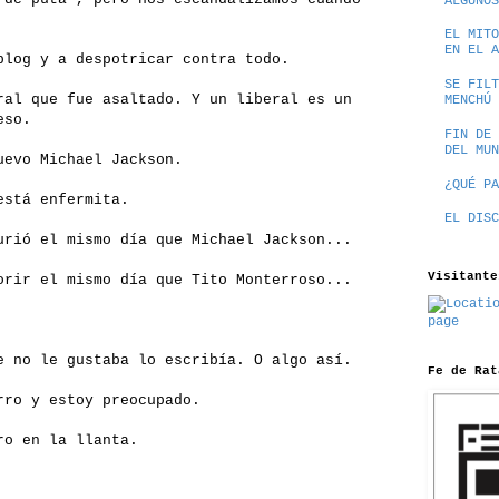
ALGUNOS
EL MITO
EN EL A
blog y a despotricar contra todo.
SE FILT
ral que fue asaltado. Y un liberal es un
MENCHÚ
eso.
FIN DE 
DEL MUN
uevo Michael Jackson.
¿QUÉ PA
está enfermita.
EL DISC
urió el mismo día que Michael Jackson...
Visitante
orir el mismo día que Tito Monterroso...
e no le gustaba lo escribía. O algo así.
Fe de Rat
rro y estoy preocupado.
ro en la llanta.