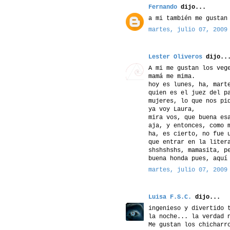
Fernando
dijo...
a mi también me gustan
martes, julio 07, 2009
Lester Oliveros
dijo..
A mi me gustan los veg
mamá me mima.
hoy es lunes, ha, mart
quien es el juez del p
mujeres, lo que nos pi
ya voy Laura,
mira vos, que buena es
aja, y entonces, como 
ha, es cierto, no fue 
que entrar en la liter
shshshshs, mamasita, p
buena honda pues, aquí
martes, julio 07, 2009
Luisa F.S.C.
dijo...
ingenieso y divertido 
la noche... la verdad 
Me gustan los chicharr