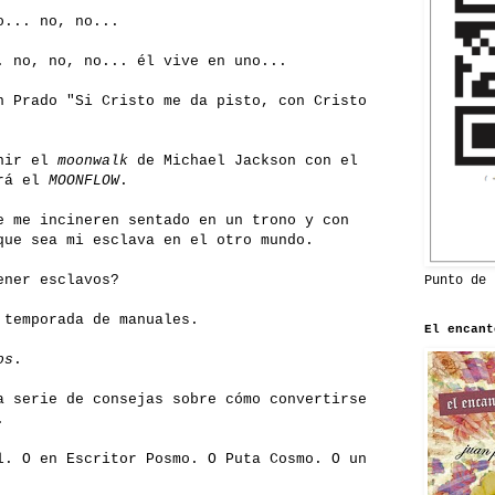
o... no, no...
. no, no, no... él vive en uno...
n Prado "Si Cristo me da pisto, con Cristo
unir el
moonwalk
de Michael Jackson con el
erá el
MOONFLOW
.
e me incineren sentado en un trono y con
que sea mi esclava en el otro mundo.
ener esclavos?
Punto de 
 temporada de manuales.
El encant
os
.
a serie de consejas sobre cómo convertirse
.
l. O en Escritor Posmo. O Puta Cosmo. O un