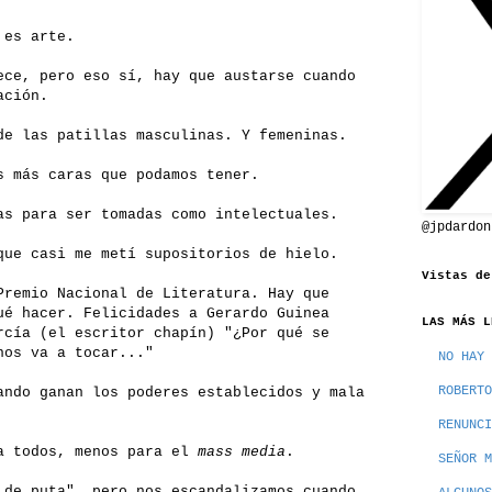
 es arte.
ece, pero eso sí, hay que austarse cuando
ación.
de las patillas masculinas. Y femeninas.
s más caras que podamos tener.
as para ser tomadas como intelectuales.
@jpdardon
que casi me metí supositorios de hielo.
Vistas de
Premio Nacional de Literatura. Hay que
ué hacer. Felicidades a Gerardo Guinea
LAS MÁS L
rcía (el escritor chapín) "¿Por qué se
nos va a tocar..."
NO HAY 
ROBERTO
ando ganan los poderes establecidos y mala
RENUNCI
ra todos, menos para el
mass media
.
SEÑOR M
 de puta", pero nos escandalizamos cuando