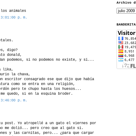
Archivo d
 los animales
 3:01:00 p. m.
BANDERITA
.
etales.
es, digo?
ato donald,
dan podemos, si no podemos no existe, y si...
a lika,
murio la chava,
un escritor consagrado ese que dijo que había
atura como se entra en una religión,
erdón pero te chupo hasta los huesos...
 me quedo, si en la esquina broder.
 3:46:00 p. m.
tu post. Yo atropellé a un gato el viernes por
no me dolió... pero creo que al gato si.
ones y las carnitas, pero... ¿para que cargar