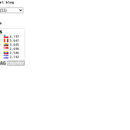
el blog
S