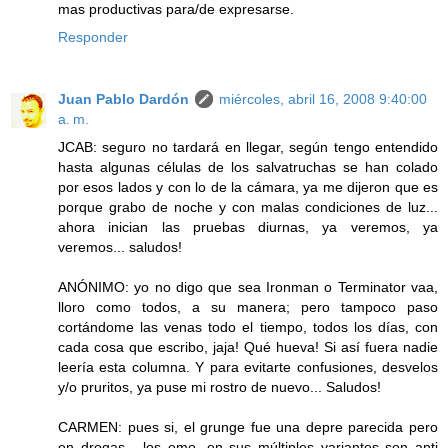
mas productivas para/de expresarse.
Responder
Juan Pablo Dardón
miércoles, abril 16, 2008 9:40:00
a. m.
JCAB: seguro no tardará en llegar, según tengo entendido
hasta algunas células de los salvatruchas se han colado
por esos lados y con lo de la cámara, ya me dijeron que es
porque grabo de noche y con malas condiciones de luz...
ahora inician las pruebas diurnas, ya veremos, ya
veremos... saludos!
ANÓNIMO: yo no digo que sea Ironman o Terminator vaa,
lloro como todos, a su manera; pero tampoco paso
cortándome las venas todo el tiempo, todos los días, con
cada cosa que escribo, jaja! Qué hueva! Si así fuera nadie
leería esta columna. Y para evitarte confusiones, desvelos
y/o pruritos, ya puse mi rostro de nuevo... Saludos!
CARMEN: pues si, el grunge fue una depre parecida pero
en drogas... los emo, en sus múltiples variantes son anti