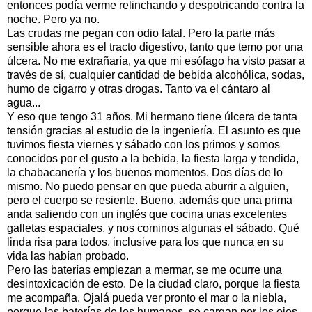
entonces podía verme relinchando y despotricando contra la
noche. Pero ya no.
Las crudas me pegan con odio fatal. Pero la parte más
sensible ahora es el tracto digestivo, tanto que temo por una
úlcera. No me extrañaría, ya que mi esófago ha visto pasar a
través de sí, cualquier cantidad de bebida alcohólica, sodas,
humo de cigarro y otras drogas. Tanto va el cántaro al
agua...
Y eso que tengo 31 años. Mi hermano tiene úlcera de tanta
tensión gracias al estudio de la ingeniería. El asunto es que
tuvimos fiesta viernes y sábado con los primos y somos
conocidos por el gusto a la bebida, la fiesta larga y tendida,
la chabacanería y los buenos momentos. Dos días de lo
mismo. No puedo pensar en que pueda aburrir a alguien,
pero el cuerpo se resiente. Bueno, además que una prima
anda saliendo con un inglés que cocina unas excelentes
galletas espaciales, y nos cominos algunas el sábado. Qué
linda risa para todos, inclusive para los que nunca en su
vida las habían probado.
Pero las baterías empiezan a mermar, se me ocurre una
desintoxicación de esto. De la ciudad claro, porque la fiesta
me acompaña. Ojalá pueda ver pronto el mar o la niebla,
porque las baterías de los humanos, se cargan por los ojos.